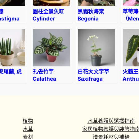
藤
圓柱全景魚缸
黑霜秋海棠
草莓薄
astigma
Cylinder
Begonia
（Men
ectum
Panorama
‘Black Frost’
piperi
l.) Planch
Aquarium
‘Stra
虎尾蘭, 虎
孔雀竹芋
白花大文字草
火鶴王
Calathea
Saxifraga
Anthu
evieria
makoyana
fortunei
veitch
ndrica
‘Alpina’
caena
lensis)
植物
水草養護與選擇指南
水草
家居植物養護與裝飾指
素材
造景耗材與補給