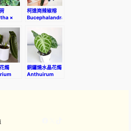
荷
柯達崗辣椒榕
tha ×
Bucephalandra
ta
sp. “Kodak”
wberry’）
花燭
銅鑼燒水晶花燭
rium
Anthuirum
ii
crystallinum
‘Dorayaki’
Facebook
X
TikTok
南