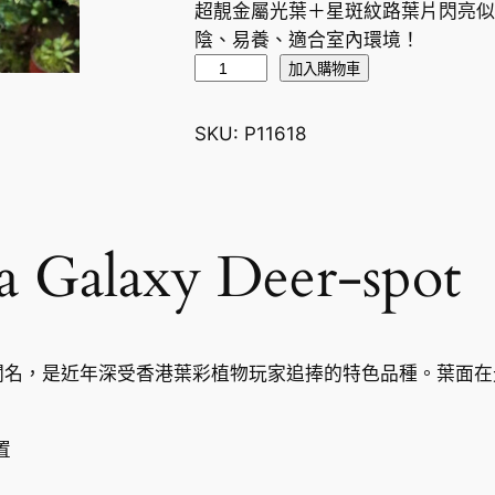
超靚金屬光葉＋星斑紋路葉片閃亮
陰、易養、適合室內環境！
秋
加入購物車
海
棠
SKU:
P11618
B
e
g
o
Galaxy Deer-spot
n
i
a
G
聞名，是近年深受香港葉彩植物玩家追捧的特色品種。葉面在
a
l
a
置
x