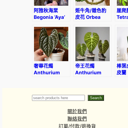
阿雅秋海棠
姬牛角/雜色豹
崖爬
Begonia ‘Aya’
皮花 Orbea
Tetr
variegate
obt
(Wal
奢華花燭
帝王花燭
棒葉
Anthurium
Anthurium
皮蘭
luxurians
regale
Sans
Cyli
(Dra
Search
Search
ango
關於我們
聯絡我們
訂單/付款/退換貨