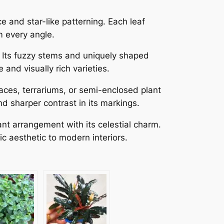
ce and star-like patterning. Each leaf
om every angle.
g. Its fuzzy stems and uniquely shaped
and visually rich varieties.
paces, terrariums, or semi-enclosed plant
d sharper contrast in its markings.
nt arrangement with its celestial charm.
ic aesthetic to modern interiors.