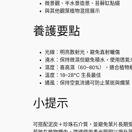
微景觀、半水景造景、苔蘚缸點綴
與其他觀葉植物混搭展示
養護要點
光線：明亮散射光，避免直射曬傷
澆水：保持微濕但避免積水，使用透氣
濕度：喜高濕（60–80%），適合植物
溫度：18–28°C 生長最佳
通風：保持空氣流通可防止葉斑與爛葉
小提示
可搭配泥炭＋珍珠石介質，並避免葉片長期
若放在植物櫃內，建議使用柔光照明以提升