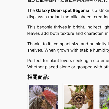
The
Galaxy Deer-spot Begonia
is a strik
displays a radiant metallic sheen, creating
This begonia thrives in bright, indirect l
leaves add both texture and character, mak
Thanks to its compact size and humidity-l
shelves. When grown with stable humidity 
Perfect for plant lovers seeking a statem
Whether placed alone or grouped with other
相關商品: