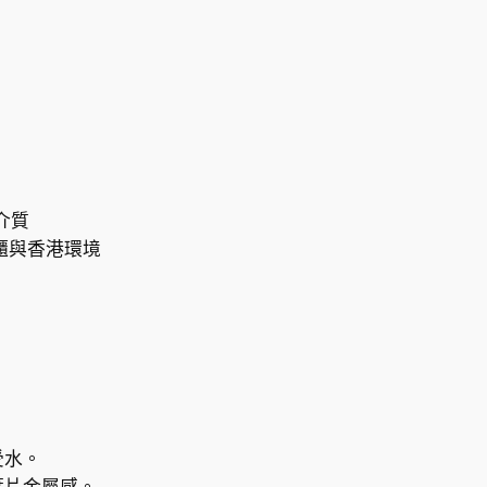
y
D
e
e
r
-
s
p
介質
o
櫃與香港環境
t
數
量
受水。
葉片金屬感。