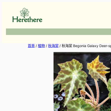
跳
至
主
要
內
容
首頁
/
植物
/
秋海棠
/ 秋海棠 Begonia Galaxy Deer-s