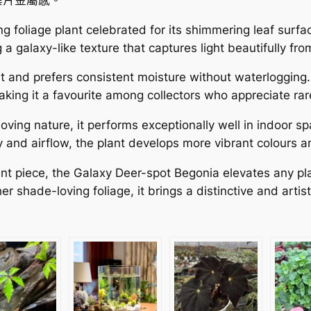
ing foliage plant celebrated for its shimmering leaf surfa
 a galaxy-like texture that captures light beautifully fr
ight and prefers consistent moisture without waterloggin
ing it a favourite among collectors who appreciate rare 
oving nature, it performs exceptionally well in indoor s
and airflow, the plant develops more vibrant colours an
ent piece, the Galaxy Deer-spot Begonia elevates any pla
 shade-loving foliage, it brings a distinctive and artist