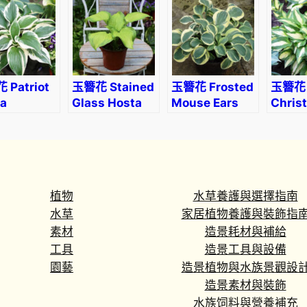
rum sp.)
Hosta
 Patriot
玉簪花 Stained
玉簪花 Frosted
玉簪花
a
Glass Hosta
Mouse Ears
Chris
Hosta
Candy
植物
水草養護與選擇指南
水草
家居植物養護與裝飾指
素材
造景耗材與補給
工具
造景工具與設備
園藝
造景植物與水族景觀設
造景素材與裝飾
水族饲料與營養補充