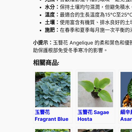
水分：
保持土壤均勻濕潤，但避免積水
溫度：
最適合的生長溫度為15°C至25°
土壤：
使用富含有機質、排水良好的土
施肥：
在春季和夏季每月施一次平衡的
小提示：
玉簪花 Angelique 的柔和
助保護根部免受冬季寒冷的影響。
相關商品:
玉簪花
玉簪花 Sagae
細辛
Fragrant Blue
Hosta
Asa
Hosta
‘moir