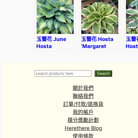
(Asa
玉簪花 June
玉簪花 Hosta
玉簪花
Hosta
‘Margaret
Host
eyre’
Search
Search
關於我們
聯絡我們
訂單/付款/退換貨
我的帳戶
積分獎勵計劃
Herethere Blog
使用條款