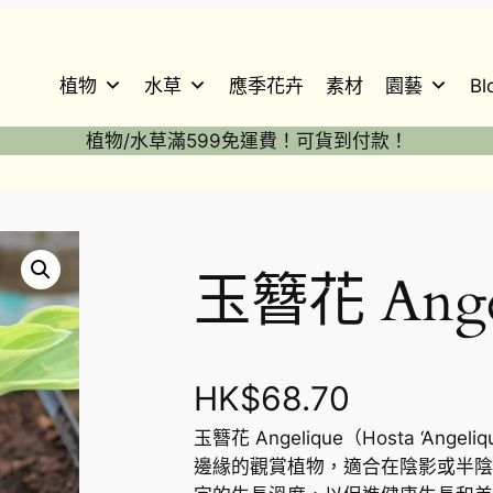
植物
水草
應季花卉
素材
園藝
Bl
植物/水草滿599免運費！可貨到付款！
玉簪花 Angel
HK$
68.70
玉簪花 Angelique（Hosta ‘A
邊緣的觀賞植物，適合在陰影或半陰