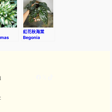
紅花秋海棠
tmas
Begonia
 Hosta
coccinea
Facebook
X
TikTok
南
計