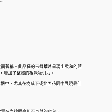
…
和優雅的形狀而著稱。此品種的玉簪葉片呈現出柔和的藍
，增加了整體的視覺吸引力。
或容器中，尤其在樹蔭下或北面花園中展現最佳
放置在光線明亮但不直射的窗台。