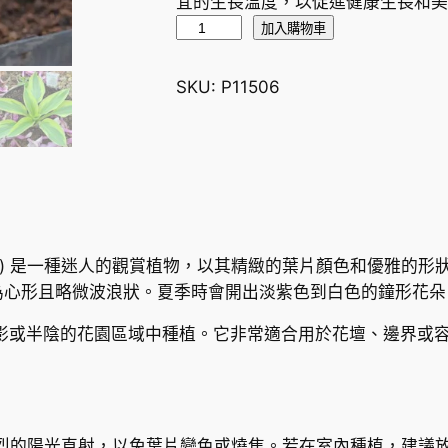
宜的生長溫度，以促進健康生長和美
玉
加入購物車
簪
花
SKU:
P11506
A
n
g
e
l
i
q
‘Angelique’) 是一種迷人的觀賞植物，以其精緻的葉片顏色
u
為心形且略微波浪狀。夏季時會開出淡紫色到白色的鐘形花朵
e
適合在陰影或半陰的花園區域中種植。它非常適合用於花壇、邊界
H
o
s
t
a
烈的陽光直射，以免葉片變色或燒焦。若在室內種植，建議