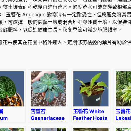
數
。待土壤表面稍乾後再進行澆水。過度澆水可能會導致根部
量
C。玉簪花 Angelique 對寒冷有一定耐受性，但應避免將
壤。可選擇一般的園藝土壤或混合堆肥與沙質土壤，以促進
液態肥料，以促進健康生長。秋冬季節可減少施肥頻率。
葉色和優雅花朵使其在花園中格外迷人。定期修剪枯萎的葉片有助
屬
苦苣苔
玉簪花 White
玉簪花
rum
Gesneriaceae
Feather Hosta
Lakes
e’
sp. Purple
Drago