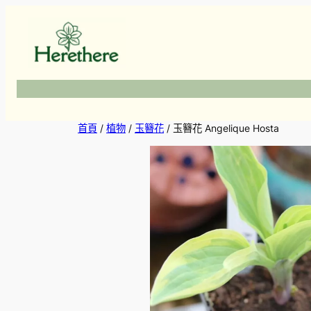
跳
至
主
要
內
容
首頁
/
植物
/
玉簪花
/ 玉簪花 Angelique Hosta