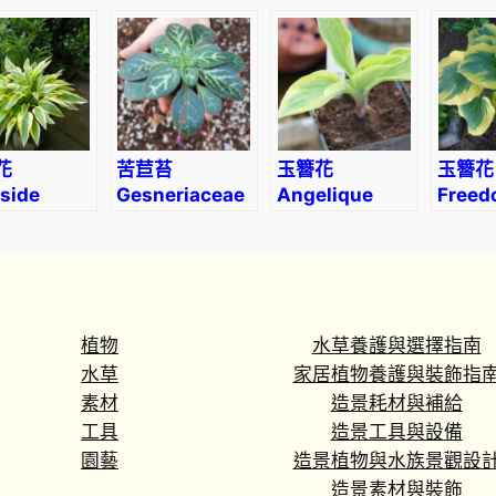
inea
Hosta
花
苦苣苔
玉簪花
玉簪花
side
Gesneriaceae
Angelique
Freed
onfly
sp. Purple
Hosta
Hosta
a
植物
水草養護與選擇指南
水草
家居植物養護與裝飾指
素材
造景耗材與補給
工具
造景工具與設備
園藝
造景植物與水族景觀設
造景素材與裝飾