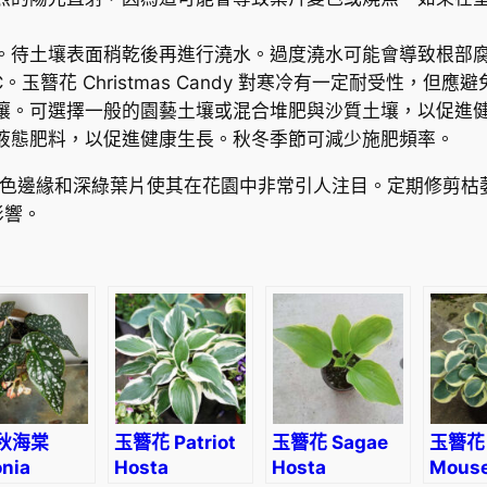
n
d
。待土壤表面稍乾後再進行澆水。過度澆水可能會導致根部
y
C。玉簪花 Christmas Candy 對寒冷有一定耐受性，但
H
壤。可選擇一般的園藝土壤或混合堆肥與沙質土壤，以促進
o
液態肥料，以促進健康生長。秋冬季節可減少施肥頻率。
s
t
dy 的奶油白色邊緣和深綠葉片使其在花園中非常引人注目。定期
a
影響。
數
量
秋海棠
玉簪花 Patriot
玉簪花 Sagae
玉簪花 
nia
Hosta
Hosta
Mouse