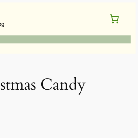
og
tmas Candy