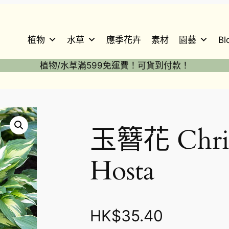
植物
水草
應季花卉
素材
園藝
Bl
植物/水草滿599免運費！可貨到付款！
a
玉簪花 Chris
Hosta
HK$
35.40