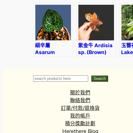
cocc
細辛屬
紫金牛 Ardisia
玉簪
Asarum
sp. (Brown)
Lake
‘moire’
Drag
(Asarum sp.)
Host
Search
Search
關於我們
聯絡我們
訂單/付款/退換貨
我的帳戶
積分獎勵計劃
Herethere Blog