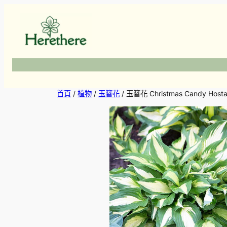
跳
至
主
要
內
容
首頁
/
植物
/
玉簪花
/ 玉簪花 Christmas Candy Host