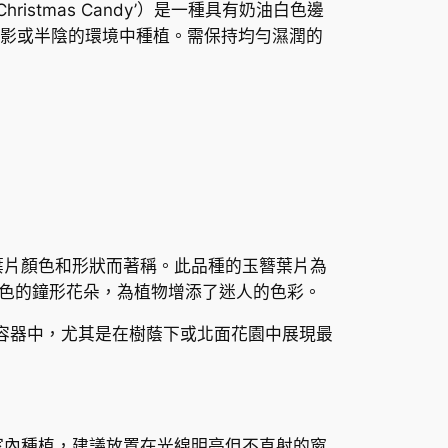
a ‘Christmas Candy’）是一種具有奶油白色邊
影或半陰的環境中種植。需保持均勻濕潤的
，以其獨特的葉片顏色和形狀而著稱。此品種的玉簪葉片為
色的鐘形花朵，為植物增添了迷人的色彩。
邊界或容器中，尤其是在樹蔭下或北面花園中展現最
室內種植，建議放置在光線明亮但不直射的窗