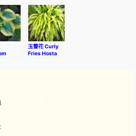
eyre’
玉簪花 Curly
om
Fries Hosta
Facebook
X
TikTok
南
計