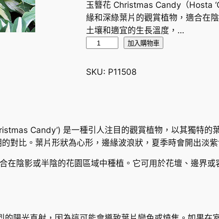
玉簪花 Christmas Candy（Host
緣和深綠葉片的觀賞植物，適合在陰
土壤和適宜的生長溫度，…
玉
加入購物車
簪
花
SKU:
P11508
C
h
r
i
osta ‘Christmas Candy’) 是一種引人注目的觀賞植物
s
明的對比。葉片形狀為心形，邊緣波浪狀，夏季時會開出淡紫
t
m
ndy 非常適合在陰影或半陰的花園區域中種植。它可用於花壇、
a
s
C
a
烈的陽光直射，因為這可能會導致葉片變色或燒焦。如果在