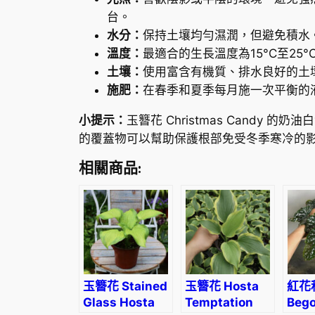
台。
水分：
保持土壤均勻濕潤，但避免積水
溫度：
最適合的生長溫度為15°C至25°
土壤：
使用富含有機質、排水良好的土
施肥：
在春季和夏季每月施一次平衡的
小提示：
玉簪花 Christmas Can
的覆蓋物可以幫助保護根部免受冬季寒冷的
相關商品:
玉簪花 Stained
玉簪花 Hosta
紅花
Glass Hosta
Temptation
Bego