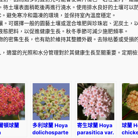
量
。待土壤表面稍乾後再進行澆水。使用排水良好的土壤可以
4°C。避免寒冷和霜凍的環境，並保持室內溫度穩定。
壤。可選擇一般的園藝土壤或混合堆肥與珍珠岩、泥炭土，
液態肥料，以促進健康生長。秋冬季節可減少施肥頻率。
物的密集生長，也有助於維持其整體外觀。去除枯萎或受損
人，適當的光照和水分管理對於其健康生長至關重要。定期檢
爾頓球蘭
多利球蘭 Hoya
寄生球蘭 Hoya
球蘭 H
a
dolichosparte
parasitica var.
chick