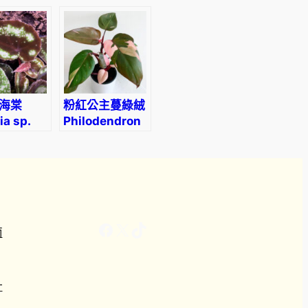
sansiam ulimi
Dwarf Plant
海棠
粉紅公主蔓綠絨
a sp.
Philodendron
i
Pink Princess
Facebook
X
TikTok
南
計