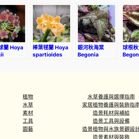
uetensis
Pink
蘭 Hoya
棒葉毬蘭 Hoya
銀河秋海棠
球根秋
ii
spartioides
Begonia
Begoni
variabilis
curtisi
(The
upgraded
version)
植物
水草養護與選擇指南
水草
家居植物養護與裝飾指
素材
造景耗材與補給
工具
造景工具與設備
園藝
造景植物與水族景觀設
造景素材與裝飾