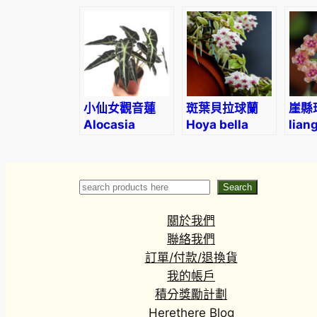
beng
小仙女觀音蓮
斑葉貝拉球蘭
崖縣球
Alocasia
Hoya bella
liang
Bambino
variegated
Arrow
Search
Search
關於我們
聯絡我們
訂單/付款/退換貨
我的帳戶
積分獎勵計劃
Herethere Blog