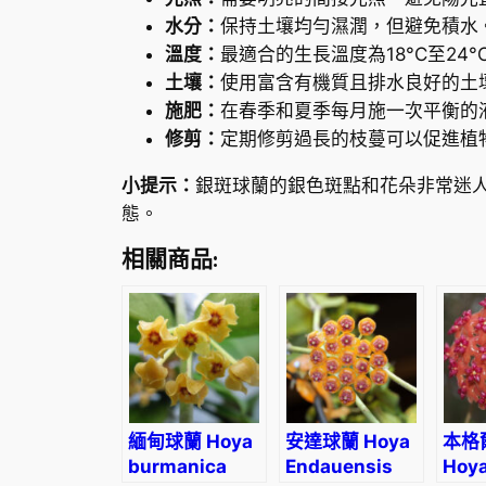
水分：
保持土壤均勻濕潤，但避免積水
溫度：
最適合的生長溫度為18°C至2
土壤：
使用富含有機質且排水良好的土
施肥：
在春季和夏季每月施一次平衡的
修剪：
定期修剪過長的枝蔓可以促進植
小提示：
銀斑球蘭的銀色斑點和花朵非常迷
態。
相關商品:
緬甸球蘭 Hoya
安達球蘭 Hoya
本格
burmanica
Endauensis
Hoy