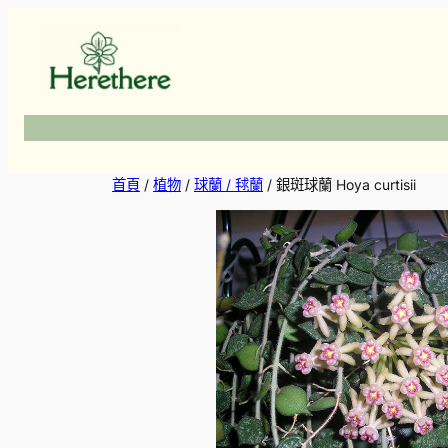
跳
至
主
要
內
容
首頁
/
植物
/
球蘭 / 毬蘭
/ 銀斑球蘭 Hoya curtisii