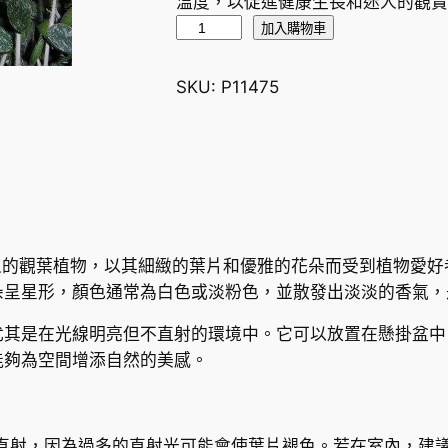
溫度，以促進健康生長和迷人的觀賞
銀
加入購物車
斑
球
SKU:
P11475
蘭
H
o
y
a
c
u
）是一種迷人的觀葉植物，以其細緻的葉片和優雅的花朵而受到植
r
朵呈星形，顏色通常為白色或淡粉色，並散發出淡淡的香氣，
t
尤其是在光線明亮但不直射的環境中。它可以放置在懸掛盆中
i
能夠為空間增添自然的美感。
s
i
i
數
直射，因為過多的直射光可能會使葉片褪色。若在室內，建