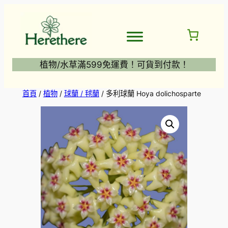
跳
至
主
要
內
植物/水草滿599免運費！可貨到付款！
容
首頁
/
植物
/
球蘭 / 毬蘭
/ 多利球蘭 Hoya dolichosparte