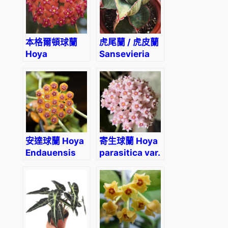
本格爾頓球蘭
虎尾蘭 / 虎皮蘭
Hoya
Sansevieria
benguetensis
sansiam ulimi
Dwarf Plant
安達球蘭 Hoya
寄生球蘭 Hoya
Endauensis
parasitica var.
Pink