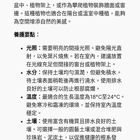
p
盆中、植物架上，或作為攀爬植物裝飾牆面或窗
a
邊。這種植物也適合在陽台或溫室中種植，能夠
r
為空間增添自然的美感。
t
養護要點：
e
數
光照：
需要明亮的間接光照。避免陽光直
量
射，以免葉片燒焦。若在室內，建議放置
在光線充足但間接的窗台或植物架上。
水分：
保持土壤均勻濕潤，但避免積水。
待土壤表面稍乾後再進行澆水。使用排水
良好的土壤可以防止根部腐爛。
溫度：
最適合的生長溫度為18°C至24°C。
避免寒冷和霜凍的環境，並保持室內溫度
穩定。
土壤：
使用富含有機質且排水良好的土
壤。可選擇一般的園藝土壤或混合堆肥與
珍珠岩、泥炭土，以促進健康的根系發