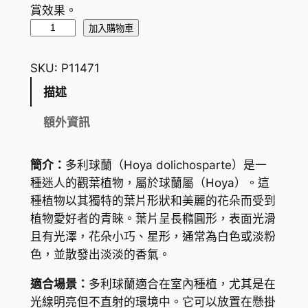
賞效果。
多
加入購物車
利
球
SKU:
P11471
蘭
描述
H
o
額外資訊
y
a
簡介：
多利球蘭（Hoya dolichosparte）是一
d
種迷人的觀葉植物，屬於球蘭屬（Hoya）。這
o
種植物以其獨特的葉片形狀和美麗的花朵而受到
l
植物愛好者的青睞。葉片呈長橢圓形，表面光滑
i
且有光澤，花朵小巧、星形，通常為白色或淡粉
c
色，並散發出淡淡的香氣。
h
o
適合場景：
多利球蘭適合在室內種植，尤其是在
s
光線明亮但不直射的環境中。它可以放置在懸掛