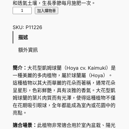
和透氣土壤，生長季節每月施肥一次。
大
加入購物車
花
型
SKU:
P11226
凱
描述
姆
球
額外資訊
蘭
H
簡介：
大花型凱姆球蘭（Hoya cv. Kaimuki）是
o
一種美麗的多肉植物，屬於球蘭屬（Hoya）。
y
這種植物以其大而華麗的花朵而著稱，通常花朵
a
呈星形，色彩鮮艷，具有淡雅的香氣。大花型凱
c
姆球蘭的葉片肉質而有光澤，使得這種植物不僅
v
在花期吸引眼球，全年都能成為室內或花園中的
.
亮點。
k
a
適合場景：
此植物非常適合用於室內盆栽、陽光