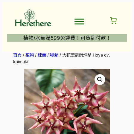
跳
至
主
要
內
植物/水草滿599免運費！可貨到付款！
容
首頁
/
植物
/
球蘭 / 毬蘭
/ 大花型凱姆球蘭 Hoya cv.
kaimuki