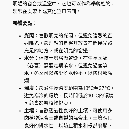
i
明媚的窗台或溫室中。它也可以作為攀爬植物，
m
裝飾在支架上或其他垂直表面。
u
養護要點：
k
i
光照：
喜歡明亮的光照，但避免強烈的直
數
射陽光。最理想的是將其放置在間接光照
量
充足的地方，或在明亮的窗邊。
水分：
保持土壤略微乾燥，在生長季節
（春夏）需要定期澆水，但避免過度澆
水。冬季可以減少澆水頻率，以防根部腐
爛。
溫度：
最適生長溫度範圍為18°C至27°C。
避免寒冷的環境，長時間低於10°C的環境
可能會影響植物健康。
土壤：
喜歡透氣性良好的土壤，可使用多
肉植物混合土或自製的混合土。土壤應具
良好的排水性，以防止積水和根部腐爛。