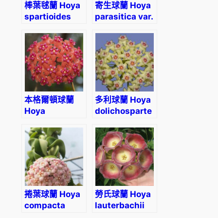
棒葉毬蘭 Hoya
寄生球蘭 Hoya
spartioides
parasitica var.
Pink
本格爾頓球蘭
多利球蘭 Hoya
Hoya
dolichosparte
benguetensis
捲葉球蘭 Hoya
勞氏球蘭 Hoya
compacta
lauterbachii
albomarginata