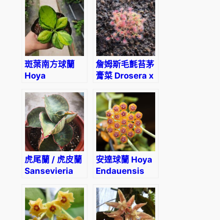
斑葉南方球蘭
詹姆斯毛氈苔茅
Hoya
膏菜 Drosera x
Australis
Sidjamesii
variegata
虎尾蘭 / 虎皮蘭
安達球蘭 Hoya
Sansevieria
Endauensis
sansiam ulimi
Dwarf Plant