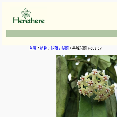
跳
至
主
要
內
容
首頁
/
植物
/
球蘭 / 毬蘭
/ 墨脫球蘭 Hoya cv