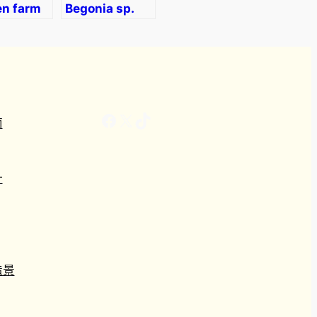
en farm
Begonia sp.
curtisii
Facebook
X
TikTok
南
計
造景