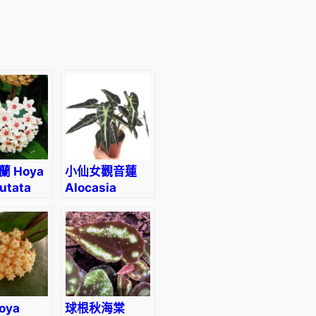
 Hoya
小仙女觀音蓮
utata
Alocasia
Bambino
Arrow
oya
球根秋海棠