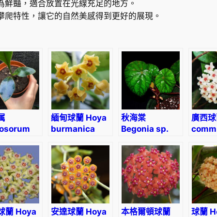
為鮮豔，適合放置在光線充足的地方。
攀爬特性，讓它的自然美感得到更好的展現。
属
緬甸球蘭 Hoya
秋海棠
廣西球蘭
rosorum
burmanica
Begonia sp.
comm
mense
Red vein
蘭 Hoya
安達球蘭 Hoya
本格爾頓球蘭
球蘭 H