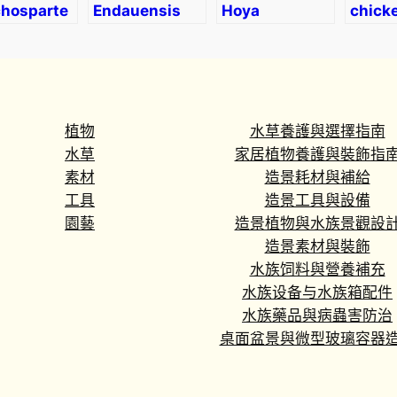
chosparte
Endauensis
Hoya
chick
benguetensis
植物
水草養護與選擇指南
水草
家居植物養護與裝飾指
素材
造景耗材與補給
工具
造景工具與設備
園藝
造景植物與水族景觀設
造景素材與裝飾
水族饲料與營養補充
水族设备与水族箱配件
水族藥品與病蟲害防治
桌面盆景與微型玻璃容器