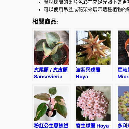
墨脫球蘭的葉片色彩在充足光照下會更
可以使用吊盆或花架來展示這種植物的
相關商品:
虎尾蘭 / 虎皮蘭
波狀葉球蘭
星蕨
Sansevieria
Hoya
Mic
sansiam ulimi
undulata
sia
Dwarf Plant
粉紅公主蔓綠絨
寄生球蘭 Hoya
多利球