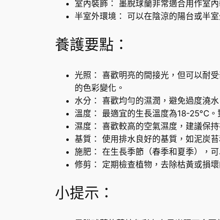
室內裝飾： 墨脫球蘭非常適合用作室
半室外環境： 可以在陰涼的陽台或半
養護要點：
光照： 喜歡明亮的間接光，但可以耐
的色彩變化。
水分： 喜歡均勻的濕潤，避免過度澆
溫度： 最適宜的生長溫度為18-25°
濕度： 喜歡較高的空氣濕度，建議保持
基質： 使用排水良好的基質，如泥炭
施肥： 在生長季節（春季和夏季），
修剪： 定期檢查植物，去除枯黃或損
小提示：