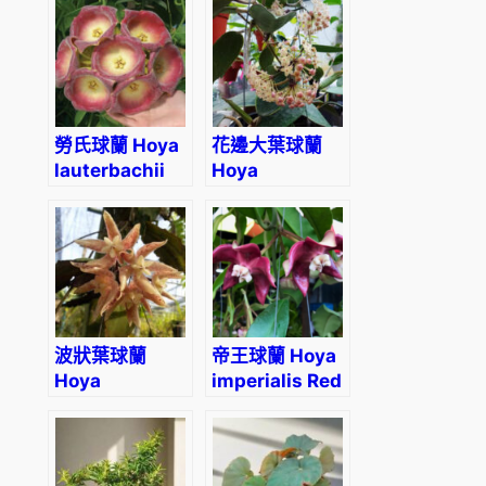
bullata)
Dwarf Plant
勞氏球蘭 Hoya
花邊大葉球蘭
lauterbachii
Hoya
macrophylla
variegated
波狀葉球蘭
帝王球蘭 Hoya
Hoya
imperialis Red
undulata