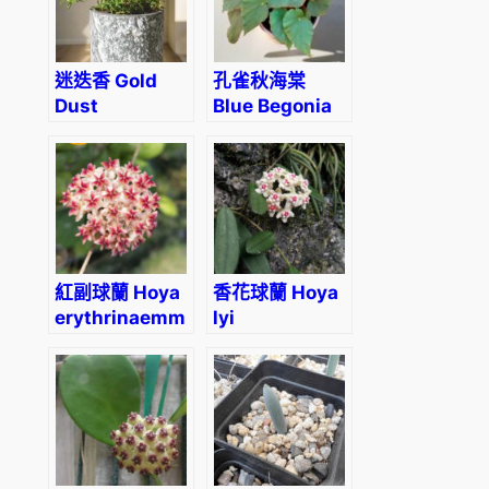
迷迭香 Gold
孔雀秋海棠
Dust
Blue Begonia
Rosemary
(Begonia
(Rosmarinus
pavonina)
officinalis)
紅副球蘭 Hoya
香花球蘭 Hoya
erythrinaemma
lyi
red