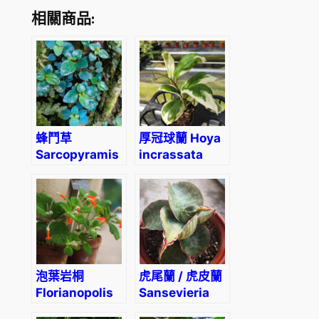
相關商品:
蜂鬥草
厚冠球蘭 Hoya
Sarcopyramis
incrassata
sp. Blue
albomarginata
泡葉岩桐
虎尾蘭 / 虎皮蘭
Florianopolis
Sansevieria
(Sinningia
sansiam ulimi