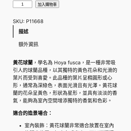
黃
加入購物車
花
球
SKU:
P11668
蘭
描述
H
o
額外資訊
y
a
黃花球蘭
，學名為
Hoya fusca
，是一種非常吸
f
引人的球蘭品種，以其獨特的黃色花朵和光滑的
u
葉片而受到喜愛。此品種的葉片呈橢圓形或心
s
形，通常為深綠色，表面光滑且有光澤。黃花球
c
蘭的花朵呈黃色，形狀為星形，並具有淡淡的香
a
氣，能夠為室內空間增添獨特的香氣和色彩。
W
a
適合的造景場合：
l
室內裝飾：黃花球蘭非常適合放置在室內
l