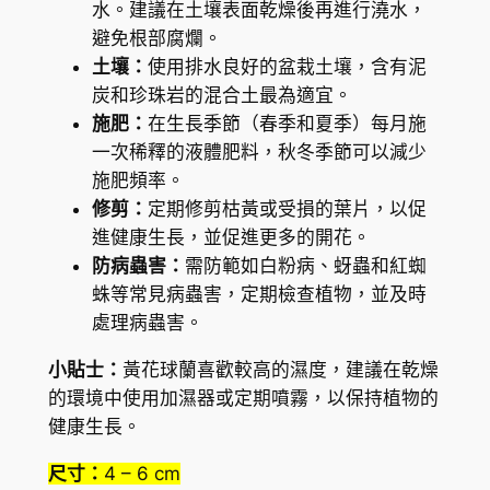
水。建議在土壤表面乾燥後再進行澆水，
避免根部腐爛。
土壤：
使用排水良好的盆栽土壤，含有泥
炭和珍珠岩的混合土最為適宜。
施肥：
在生長季節（春季和夏季）每月施
一次稀釋的液體肥料，秋冬季節可以減少
施肥頻率。
修剪：
定期修剪枯黃或受損的葉片，以促
進健康生長，並促進更多的開花。
防病蟲害：
需防範如白粉病、蚜蟲和紅蜘
蛛等常見病蟲害，定期檢查植物，並及時
處理病蟲害。
小貼士：
黃花球蘭喜歡較高的濕度，建議在乾燥
的環境中使用加濕器或定期噴霧，以保持植物的
健康生長。
尺寸：
4 – 6 cm