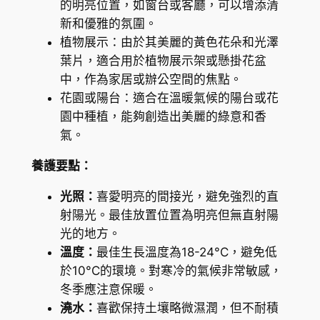
的明亮位置，如窗台或客廳，可以增添清
數
新和優雅的氛圍。
量
植物展示：由於其美麗的黃色花朵和光澤
葉片，適合用於植物展示架或懸掛花盆
中，作為家居或辦公空間的焦點。
花園或陽台：適合在溫暖氣候的陽台或花
園中種植，能夠創造出美麗的綠意和香
氣。
養護要點：
光照：
喜愛明亮的間接光，避免強烈的直
射陽光。最佳放置位置為明亮但無直射陽
光的地方。
溫度：
最佳生長溫度為18-24°C，避免低
於10°C的環境。對寒冷的氣候非常敏感，
冬季應注意保暖。
澆水：
喜歡保持土壤略微濕潤，但不耐積