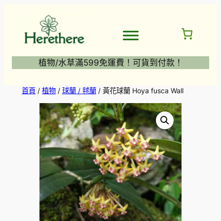
跳
至
主
要
內
植物/水草滿599免運費！可貨到付款！
容
首頁
/
植物
/
球蘭 / 毬蘭
/ 黃花球蘭 Hoya fusca Wall