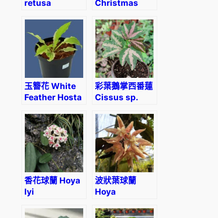
retusa
Christmas
Candy Hosta
玉簪花 White
彩葉鵝掌西番蓮
Feather Hosta
Cissus sp.
‘Tri-colored
Passion Vine’
香花球蘭 Hoya
波狀葉球蘭
lyi
Hoya
undulata