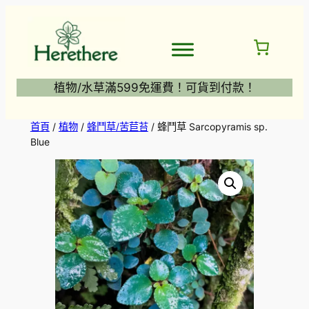
跳
至
主
要
內
植物/水草滿599免運費！可貨到付款！
容
首頁
/
植物
/
蜂鬥草/苦苣苔
/ 蜂鬥草 Sarcopyramis sp.
Blue