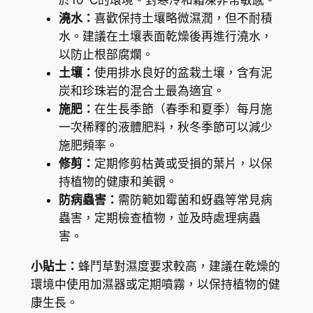
於10°C的環境。對寒冷和霜凍非常敏感。
澆水：
喜歡保持土壤略微濕潤，但不耐積
水。建議在土壤表面乾燥後再進行澆水，
以防止根部腐爛。
土壤：
使用排水良好的盆栽土壤，含有泥
炭和珍珠岩的混合土最為適宜。
施肥：
在生長季節（春季和夏季）每月施
一次稀釋的液體肥料，秋冬季節可以減少
施肥頻率。
修剪：
定期修剪枯黃或受損的葉片，以保
持植物的健康和美觀。
防病蟲害：
需防範如霉菌和蚜蟲等常見病
蟲害，定期檢查植物，並及時處理病蟲
害。
小貼士：
蜂鬥草對濕度要求較高，建議在乾燥的
環境中使用加濕器或定期噴霧，以保持植物的健
康生長。