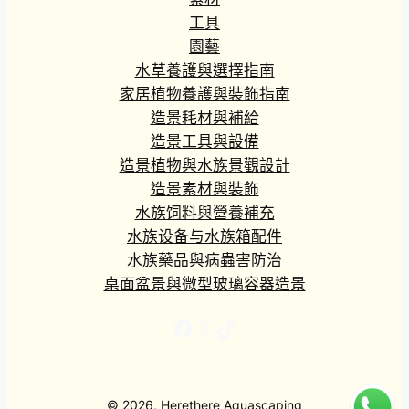
工具
園藝
水草養護與選擇指南
家居植物養護與裝飾指南
造景耗材與補給
造景工具與設備
造景植物與水族景觀設計
造景素材與裝飾
水族饲料與營養補充
水族设备与水族箱配件
水族藥品與病蟲害防治
桌面盆景與微型玻璃容器造景
Facebook
X
TikTok
© 2026, Herethere Aquascaping