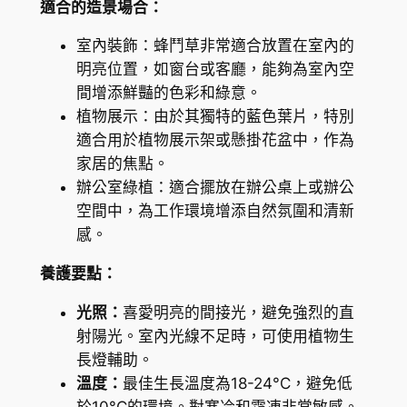
適合的造景場合：
s
室內裝飾：蜂鬥草非常適合放置在室內的
p
明亮位置，如窗台或客廳，能夠為室內空
.
間增添鮮豔的色彩和綠意。
B
植物展示：由於其獨特的藍色葉片，特別
l
適合用於植物展示架或懸掛花盆中，作為
u
家居的焦點。
e
辦公室綠植：適合擺放在辦公桌上或辦公
數
空間中，為工作環境增添自然氛圍和清新
量
感。
養護要點：
光照：
喜愛明亮的間接光，避免強烈的直
射陽光。室內光線不足時，可使用植物生
長燈輔助。
溫度：
最佳生長溫度為18-24°C，避免低