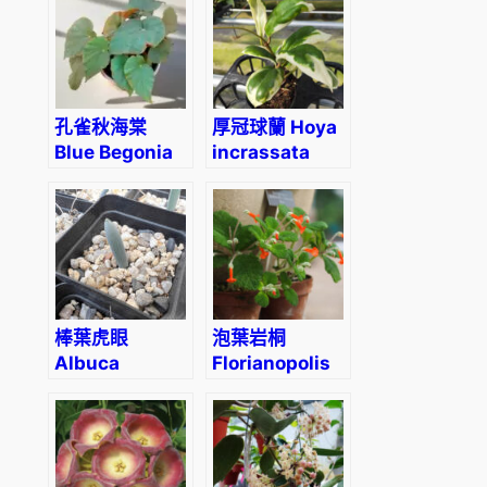
孔雀秋海棠
厚冠球蘭 Hoya
Blue Begonia
incrassata
(Begonia
albomarginata
pavonina)
棒葉虎眼
泡葉岩桐
Albuca
Florianopolis
unifoliata
(Sinningia
bullata)