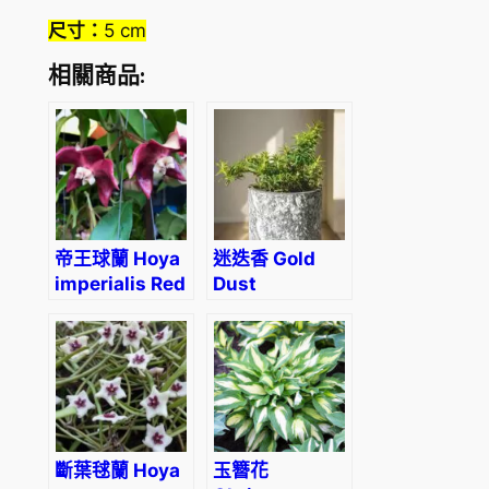
尺寸：
5 cm
相關商品:
帝王球蘭 Hoya
迷迭香 Gold
imperialis Red
Dust
Rosemary
(Rosmarinus
officinalis)
斷葉毬蘭 Hoya
玉簪花