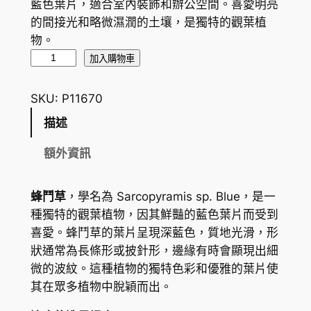
藍色葉片，適合室內裝飾和辦公空間。喜愛明亮
的間接光和略微濕潤的土壤，是獨特的觀葉植
物。
蜂
加入購物車
鬥
草
SKU:
P11670
S
描述
a
r
額外資訊
c
o
蜂鬥草
，學名為
Sarcopyramis sp. Blue
，是一
p
種獨特的觀葉植物，因其鮮豔的藍色葉片而受到
y
喜愛。蜂鬥草的葉片呈現深藍色，質地光滑，形
r
狀通常為長條形或披針形，邊緣有時會顯現出細
a
微的波紋。這種植物的獨特色彩和優雅的葉片使
m
其在眾多植物中脫穎而出。
i
s