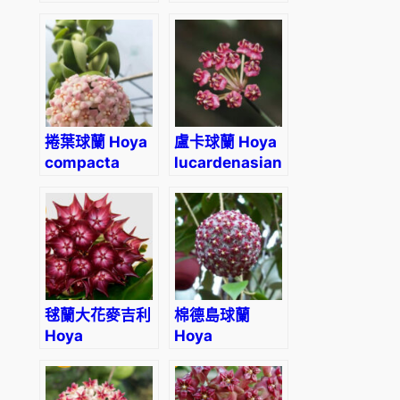
variegated
heuschkeliana
variegata
捲葉球蘭 Hoya
盧卡球蘭 Hoya
compacta
lucardenasiana
albomarginata
‘regalis’
毬蘭大花麥吉利
棉德島球蘭
Hoya
Hoya
macgillivrayi
mindorensis-
purple