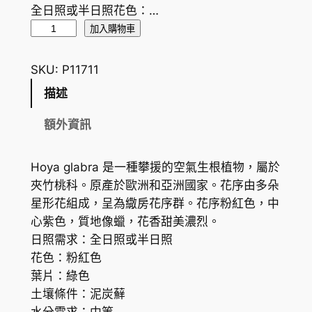
全日照或半日照花色：…
光
加入購物車
葉
球
SKU:
P11711
蘭
描述
H
o
額外資訊
y
a
Hoya glabra 是一種攀援的空氣生根植物，屬於
g
夾竹桃科。原產於歐洲和亞洲國家。花序由多朵
l
星形花組成，呈為繖房花序群。花序粉紅色，中
a
心紫色，質地像蠟，花香甜美濃烈。
b
日照需求：全日照或半日照
r
花色：粉紅色
a
葉片：綠色
數
土壤條件：泥炭蘚
量