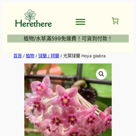
跳
至
主
要
內
植物/水草滿599免運費！可貨到付款！
容
首頁
/
植物
/
球蘭 / 毬蘭
/ 光葉球蘭 Hoya glabra