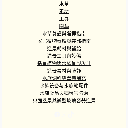
水草
素材
工具
園藝
水草養護與選擇指南
家居植物養護與裝飾指南
造景耗材與補給
造景工具與設備
造景植物與水族景觀設計
造景素材與裝飾
水族饲料與營養補充
水族设备与水族箱配件
水族藥品與病蟲害防治
桌面盆景與微型玻璃容器造景
Facebook
X
TikTok