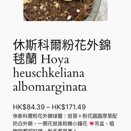
休斯科爾粉花外錦
毬蘭 Hoya
heuschkeliana
albomarginata
價
HK$
84.39
–
HK$
171.49
格
休斯科爾粉花外錦球蘭｜斑葉＋粉花圓圓厚葉配
奶白外錦，一開花就係粉嫩小鐘花
吊盆、植
範