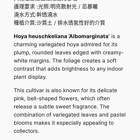
y
護理要求 :光照:明亮散射光 / 忌暴曬
$
a
澆水方式:幹透澆水
h
1
種植介質:沙質土 / 排水透氣性好的介質
e
7
u
Hoya heuschkeliana ‘Albomarginata’
is a
1
s
charming variegated hoya admired for its
c
.
plump, rounded leaves edged with creamy-
h
white margins. The foliage creates a soft
4
k
contrast that adds brightness to any indoor
9
e
plant display.
l
This cultivar is also known for its delicate
i
pink, bell-shaped flowers, which often
a
release a subtle sweet fragrance. The
n
combination of variegated leaves and pastel
a
blooms makes it especially appealing to
a
collectors.
l
b