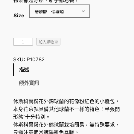
物架都超好睇，新手都易養！
圍
Size
：
H
K
休
加入購物車
$
斯
科
8
SKU:
P10782
爾
4
描述
粉
.
花
額外資訊
外
3
錦
9
休斯科爾粉花外錦球蘭的花像粉紅色的小籠包，
毬
本身花朵就具備其他球蘭不一樣的特色！半張開
到
蘭
形態“十分特別。
H
H
休斯科爾粉花外錦球蘭栽培簡易，無特殊要求，
o
K
只需注意適當遮陽避免暴曬。