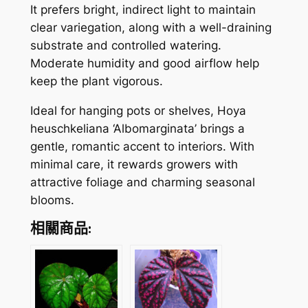
It prefers bright, indirect light to maintain
o
clear variegation, along with a well-draining
m
substrate and controlled watering.
a
Moderate humidity and good airflow help
r
keep the plant vigorous.
g
i
Ideal for hanging pots or shelves, Hoya
n
heuschkeliana ‘Albomarginata’ brings a
a
gentle, romantic accent to interiors. With
t
minimal care, it rewards growers with
a
attractive foliage and charming seasonal
數
blooms.
量
相關商品: