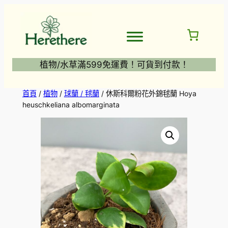
跳
至
主
要
內
植物/水草滿599免運費！可貨到付款！
容
首頁
/
植物
/
球蘭 / 毬蘭
/ 休斯科爾粉花外錦毬蘭 Hoya
heuschkeliana albomarginata