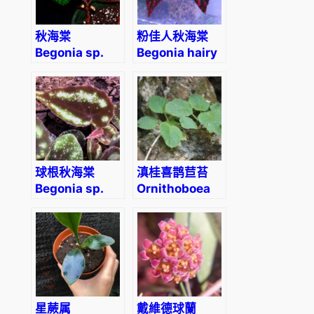
秋海棠
粉佳人秋海棠
Begonia sp.
Begonia hairy
Red vein
spots
球根秋海棠
滇桂喜鹊苣苔
Begonia sp.
Ornithoboea
curtisii
wildeana
星蕨属
戴維德球蘭