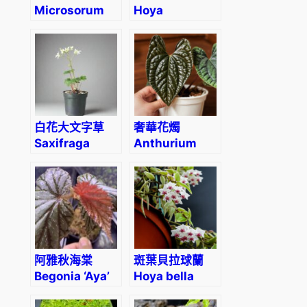
Microsorum
Hoya
siamense
davidcummingii
白花大文字草
奢華花燭
Saxifraga
Anthurium
fortunei
luxurians
‘Alpina’
阿雅秋海棠
斑葉貝拉球蘭
Begonia ‘Aya’
Hoya bella
variegated