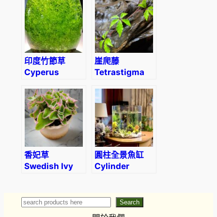
印度竹節草
崖爬藤
Cyperus
Tetrastigma
alternifolius
obtectum
(Wall.) Planch
香妃草
圓柱全景魚缸
Swedish Ivy
Cylinder
(Plectranthus
Panorama
coleoides
Aquarium
.Var)
Search
Search