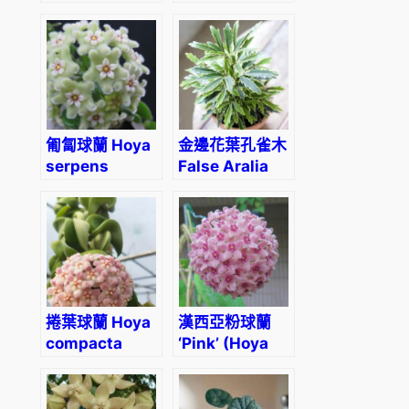
匍匐球蘭 Hoya
金邊花葉孔雀木
serpens
False Aralia
Variegated
(Dizygotheca
Elegantissima)
捲葉球蘭 Hoya
漢西亞粉球蘭
compacta
‘Pink’ (Hoya
albomarginata
hanhiae)
‘regalis’