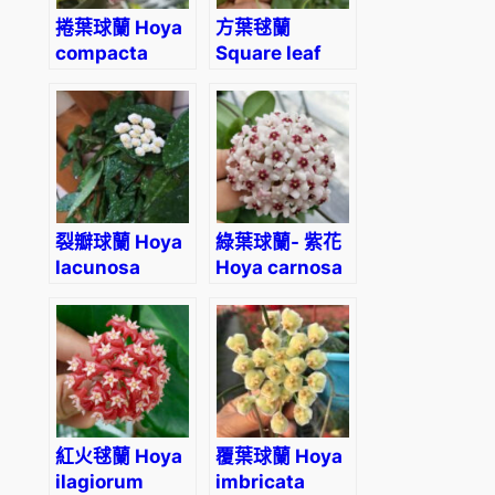
捲葉球蘭 Hoya
方葉毬蘭
compacta
Square leaf
‘Hindu Rope’
(Hoya
rotundiflora)
裂瓣球蘭 Hoya
綠葉球蘭- 紫花
lacunosa
Hoya carnosa
‘Purple
corona’
紅火毬蘭 Hoya
覆葉球蘭 Hoya
ilagiorum
imbricata