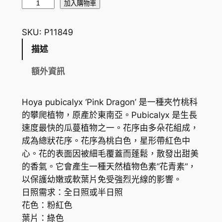
粉
加入購物車
龍
球
SKU:
P11849
蘭
描述
H
o
額外資訊
y
a
Hoya pubicalyx ‘Pink Dragon’ 是一種夾竹桃科
p
的攀爬植物，原產於東南亞。Pubicalyx 是生長
u
速度最快的瓜蔓植物之一。花序由多朵花組成，
b
成為總狀花序。花序為桃白色，星形帶紅色中
i
心。花的表面因被細毛覆蓋而蓬鬆，散發出甜美
c
的香氣。它會產生一種天然植物色素“花青素”，
a
以保護幼嫩或軟葉片免受強烈光線的影響。
l
日照需求：全日照或半日照
y
花色：粉紅色
x
葉片：綠色
'