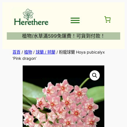
跳
至
主
要
內
植物/水草滿599免運費！可貨到付款！
容
首頁
/
植物
/
球蘭 / 毬蘭
/ 粉龍球蘭 Hoya pubicalyx
‘Pink dragon’