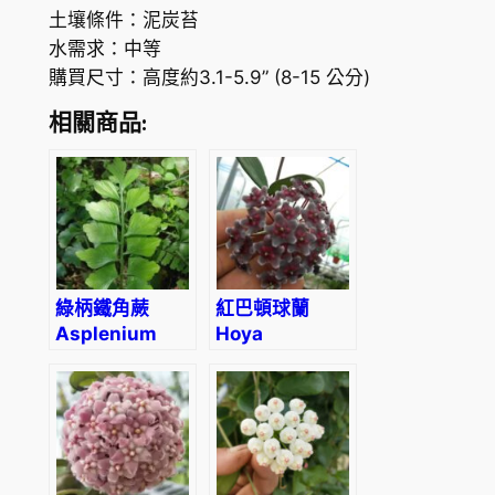
土壤條件：泥炭苔
P
水需求：中等
i
購買尺寸：高度約3.1-5.9” (8-15 公分)
n
k
相關商品:
d
r
a
g
o
n
綠柄鐵角蕨
紅巴頓球蘭
'
Asplenium
Hoya
數
viride
pubicalyx
量
‘Red button’