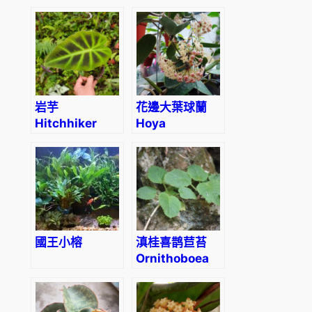
‘Black Frost’
fortunei
‘Alpina’
岩芋
花邊大葉球蘭
Hitchhiker
Hoya
elephant ear
macrophylla
(Remusatia
variegated
vivipara)
國王小榕
滇桂喜鹊苣苔
Ornithoboea
wildeana