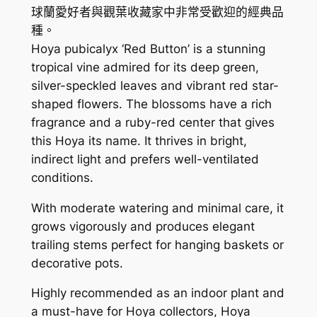
球蘭愛好者與觀葉收藏家中非常受歡迎的經典品
l
種。
y
Hoya pubicalyx ‘Red Button’ is a stunning
x
tropical vine admired for its deep green,
'
silver-speckled leaves and vibrant red star-
R
shaped flowers. The blossoms have a rich
e
fragrance and a ruby-red center that gives
d
this Hoya its name. It thrives in bright,
b
indirect light and prefers well-ventilated
u
conditions.
t
t
With moderate watering and minimal care, it
o
grows vigorously and produces elegant
n
trailing stems perfect for hanging baskets or
'
decorative pots.
數
Highly recommended as an indoor plant and
量
a must-have for Hoya collectors, Hoya