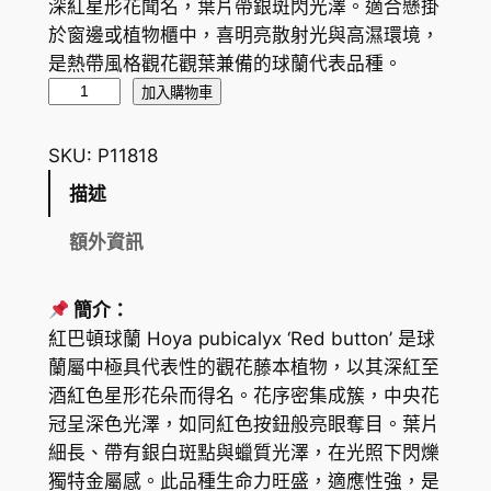
深紅星形花聞名，葉片帶銀斑閃光澤。適合懸掛
於窗邊或植物櫃中，喜明亮散射光與高濕環境，
是熱帶風格觀花觀葉兼備的球蘭代表品種。
紅
加入購物車
巴
頓
SKU:
P11818
球
描述
蘭
H
額外資訊
o
y
簡介：
a
紅巴頓球蘭 Hoya pubicalyx ‘Red button’ 是球
p
蘭屬中極具代表性的觀花藤本植物，以其深紅至
u
酒紅色星形花朵而得名。花序密集成簇，中央花
b
冠呈深色光澤，如同紅色按鈕般亮眼奪目。葉片
i
細長、帶有銀白斑點與蠟質光澤，在光照下閃爍
c
獨特金屬感。此品種生命力旺盛，適應性強，是
a