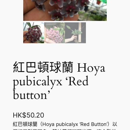
紅巴頓球蘭 Hoya
pubicalyx ‘Red
button’
HK$
50.20
紅巴頓球蘭（Hoya pubicalyx ‘Red Button’）以