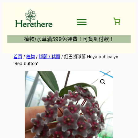
跳
至
主
要
內
植物/水草滿599免運費！可貨到付款！
容
首頁
/
植物
/
球蘭 / 毬蘭
/ 紅巴頓球蘭 Hoya pubicalyx
‘Red button’