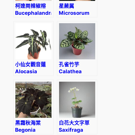
柯達崗辣椒榕
星蕨属
Bucephalandra
Microsorum
sp. “Kodak”
siamense
小仙女觀音蓮
孔雀竹芋
Alocasia
Calathea
Bambino
makoyana
Arrow
黑霜秋海棠
白花大文字草
Begonia
Saxifraga