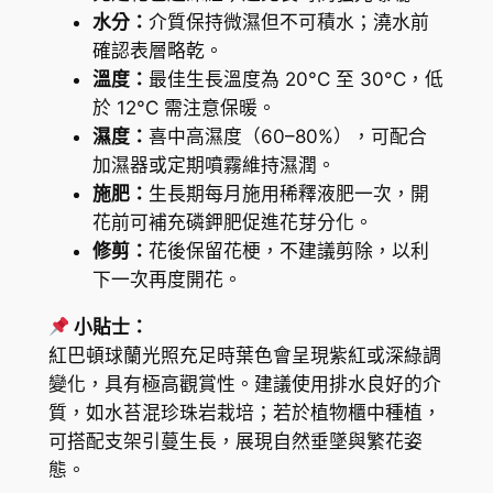
水分：
介質保持微濕但不可積水；澆水前
確認表層略乾。
溫度：
最佳生長溫度為 20°C 至 30°C，低
於 12°C 需注意保暖。
濕度：
喜中高濕度（60–80%），可配合
加濕器或定期噴霧維持濕潤。
施肥：
生長期每月施用稀釋液肥一次，開
花前可補充磷鉀肥促進花芽分化。
修剪：
花後保留花梗，不建議剪除，以利
下一次再度開花。
小貼士：
紅巴頓球蘭光照充足時葉色會呈現紫紅或深綠調
變化，具有極高觀賞性。建議使用排水良好的介
質，如水苔混珍珠岩栽培；若於植物櫃中種植，
可搭配支架引蔓生長，展現自然垂墜與繁花姿
態。