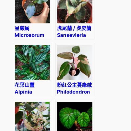
星蕨属
虎尾蘭 / 虎皮蘭
Microsorum
Sansevieria
siamense
sansiam ulimi
Dwarf Plant
花葉山薑
粉紅公主蔓綠絨
Alpinia
Philodendron
pumila
Pink Princess