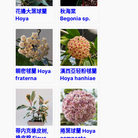
花邊大葉球蘭
秋海棠
Hoya
Begonia sp.
macrophylla
Red vein
variegated
親密毬蘭 Hoya
漢西亞轻粉毬蘭
fraterna
Hoya hanhiae
‘soft pink’
蒂内克橡皮树,
捲葉球蘭 Hoya
橡皮榕 Ficus
compacta