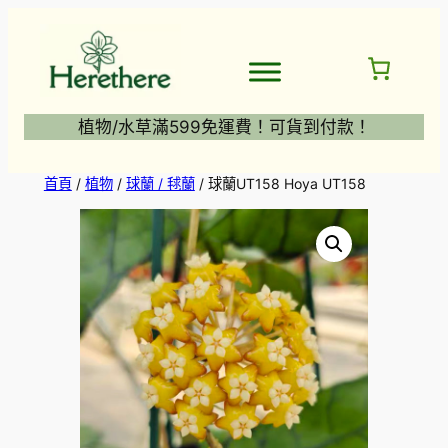
跳
至
主
要
內
植物/水草滿599免運費！可貨到付款！
容
首頁
/
植物
/
球蘭 / 毬蘭
/ 球蘭UT158 Hoya UT158