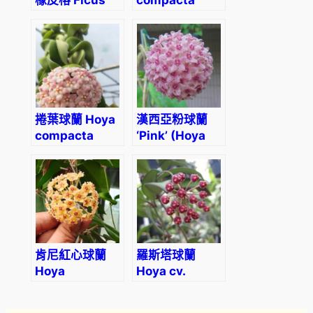
elastica
‘Hindu Rope’
‘Tineke’
捲葉球蘭 Hoya
漢西亞粉球蘭
compacta
‘Pink’ (Hoya
albomarginata
hanhiae)
‘regalis’
肯尼紅心球蘭
羅斯塔球蘭
Hoya
Hoya cv.
kenejiana
rosita
ssp. red