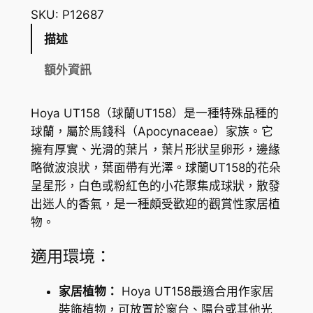
U
SKU:
P12687
T
描述
1
5
額外資訊
8
H
Hoya UT158（球蘭UT158）是一種特殊品種的
o
球蘭，屬於馬錢科（Apocynaceae）家族。它
y
擁有厚實、光滑的葉片，葉片形狀呈卵形，邊緣
a
略微波浪狀，葉面帶有光澤。球蘭UT158的花朵
U
呈星形，白色或粉紅色的小花聚集成球狀，散發
T
出迷人的香氣，是一種頗受歡迎的觀賞性家居植
1
物。
5
8
適用環境：
數
量
家居植物：
Hoya UT158最適合用作家居
裝飾植物，可放置於窗台、陽台或其他光