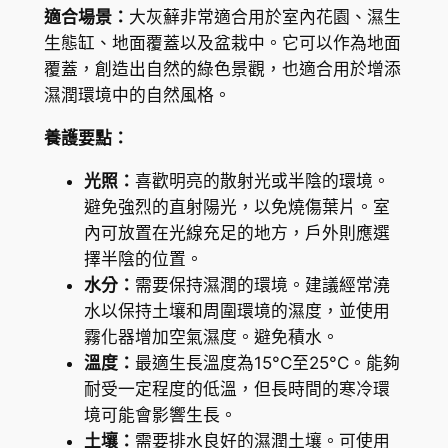
(
3
適合場景：
大灰蘚非常適合用於室內花園、濕生
H
生態缸、地面覆蓋以及盆栽中。它可以作為地面
1
y
覆蓋，創造出自然的綠色景觀，也適合用於增添
7
p
濕潤環境中的自然風格。
n
.
養護要點：
u
8
m
光照：
喜歡明亮的散射光或半陰的環境。
0
p
避免強烈的直射陽光，以免燒傷葉片。室
l
內可放置在光線充足的地方，戶外則應選
u
擇半陰的位置。
m
水分：
需要保持濕潤的環境。建議經常澆
a
水以保持土壤和周圍環境的濕度，並使用
e
霧化器增加空氣濕度。避免積水。
f
溫度：
最適生長溫度為15°C至25°C。能夠
o
耐受一定程度的低溫，但長時間的寒冷環
r
境可能會影響生長。
m
土壤：
需要排水良好的濕潤土壤。可使用