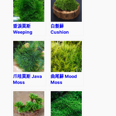
垂淚莫斯
白髮蘚
Weeping
Cushion
Moss
Moss
(Vesicularia
(Leucobryum
ferriei)
glaucum)
爪哇莫斯 Java
曲尾蘚 Mood
Moss
Moss
(Taxiphyllum
(Dicranum
barbieri)
Scoparium)