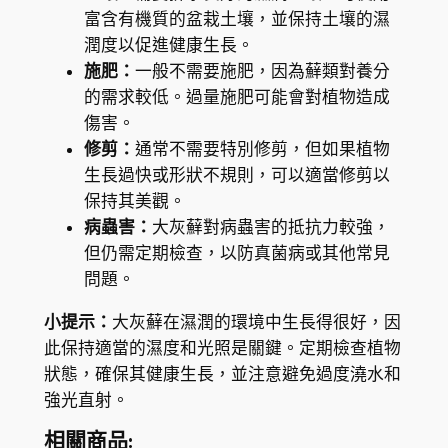
e
富含有機質的盆栽土壤，並保持土壤的濕
)
潤度以促進健康生長。
數
施肥：
一般不需要施肥，因為蘚類對養分
量
的需求較低。過量施肥可能會對植物造成
傷害。
修剪：
通常不需要特別修剪，但如果植物
生長過快或形狀不規則，可以適當修剪以
保持其美觀。
病蟲害：
大灰蘚對病蟲害的抵抗力較強，
但仍需定期檢查，以防真菌病或其他常見
問題。
小提示：
大灰蘚在濕潤的環境中生長得很好，因
此保持適當的濕度和光照是關鍵。定期檢查植物
狀態，確保其健康生長，並注意避免過度澆水和
強光直射。
相關商品: