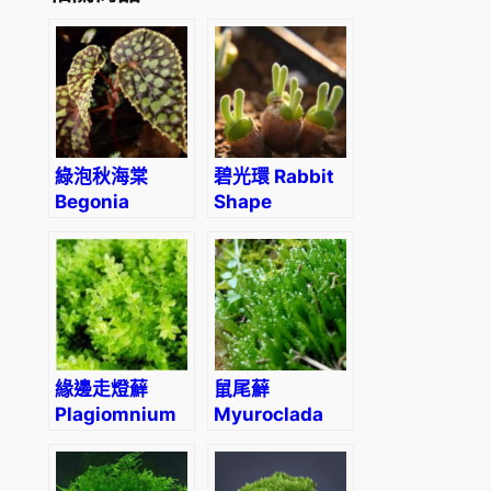
綠泡秋海棠
碧光環 Rabbit
Begonia
Shape
chlorosticta –
(Monilaria
Red Form
obconica)
緣邊走燈蘚
鼠尾蘚
Plagiomnium
Myuroclada
Moss
Moss
(Plagiomnium
(Myuroclada
acutum)
maximowiczii)