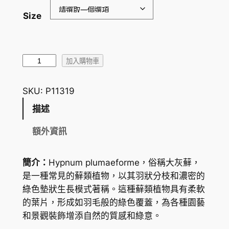
：
Size
H
K
$
大
加入購物車
灰
3
蘚
SKU:
P11319
7
H
描述
.
y
p
0
額外資訊
n
0
u
簡介：
Hypnum plumaeforme，俗稱大灰蘚，
到
m
是一種常見的蘚類植物，以其羽狀分枝和濃密的
M
H
綠色墊狀生長模式著稱。這種蘚類植物具有柔軟
o
K
的葉片，形成如羽毛般的綠色覆蓋，為各種園藝
s
和景觀裝飾增添自然的質感和綠意。
$
s