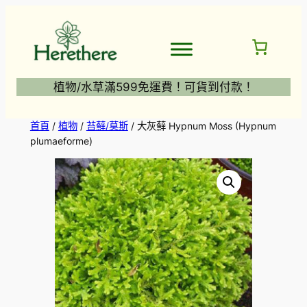
跳
至
主
要
內
植物/水草滿599免運費！可貨到付款！
容
首頁
/
植物
/
苔蘚/莫斯
/ 大灰蘚 Hypnum Moss (Hypnum
plumaeforme)