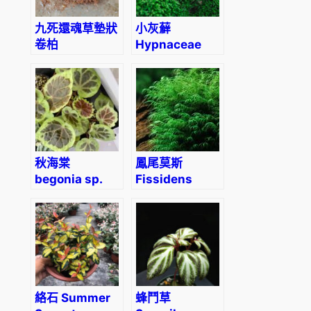
九死還魂草墊狀
小灰蘚
卷柏
Hypnaceae
Selaginella
pulvinata
秋海棠
鳳尾莫斯
begonia sp.
Fissidens
dongoranensis
nobilis
(Phoenix
Moss)
絡石 Summer
蜂鬥草