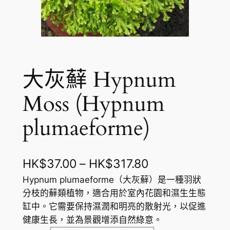
大灰蘚 Hypnum
Moss (Hypnum
plumaeforme)
價
HK$
37.00
–
HK$
317.80
格
Hypnum plumaeforme（大灰蘚）是一種羽狀
分枝的蘚類植物，適合用於室內花園和濕生生態
範
缸中。它需要保持濕潤和明亮的散射光，以促進
圍
健康生長，並為景觀增添自然綠意。