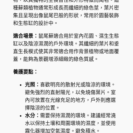
物，以其獨特的生長習性和外形特徵而聞名。這
a
K
種蘚類植物通常形成長而纖細的綠色莖，葉片密
d
集且呈現出像鼠尾巴般的形狀，常用於園藝裝飾
$
a
和生態缸的設計中。
M
6
o
適合場景：
鼠尾蘚適合用於室內花園、濕生生態
4
s
缸以及陰涼濕潤的戶外環境。其纖細的葉片和垂
6
s
直生長模式使其非常適合用作背景植物或地面覆
(
.
蓋，能夠為景觀增添細緻的綠色質感。
M
8
養護要點：
y
0
u
光照：
喜歡明亮的散射光或陰涼的環境。
r
避免強烈的直射陽光，以免燒傷葉片。室
o
內可放置在光線充足的地方，戶外則應選
c
擇陰涼的位置。
l
水分：
需要保持濕潤的環境。建議經常澆
a
水以保持土壤和周圍環境的濕度，並使用
d
霧化器增加空氣濕度。避免積水。