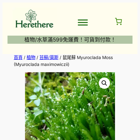
跳
至
主
要
內
植物/水草滿599免運費！可貨到付款！
容
首頁
/
植物
/
苔蘚/莫斯
/ 鼠尾蘚 Myuroclada Moss
(Myuroclada maximowiczii)