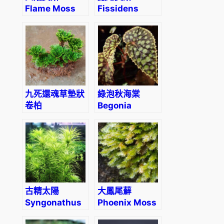
Flame Moss
Fissidens
(Taxiphyllum
nobilis
sp. ‘Flame’)
(Phoenix
Moss)
九死還魂草墊狀
綠泡秋海棠
卷柏
Begonia
Selaginella
chlorosticta –
pulvinata
Red Form
古精太陽
大鳳尾蘚
Syngonathus
Phoenix Moss
sp. ‘belem’
(Fissidens