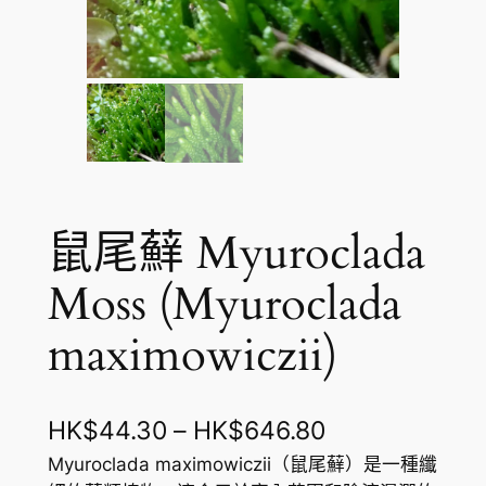
鼠尾蘚 Myuroclada
Moss (Myuroclada
maximowiczii)
價
HK$
44.30
–
HK$
646.80
格
Myuroclada maximowiczii（鼠尾蘚）是一種纖