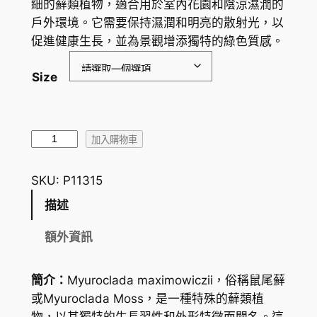
細的蘚類植物，適合用於室內花園和陰涼濕潤的
範
戶外環境。它需要保持濕潤和明亮的散射光，以
圍
促進健康生長，並為景觀增添獨特的綠色質感。
：
Size
H
K
$
鼠
加入購物車
尾
4
蘚
SKU:
P11315
4
M
描述
.
y
u
3
額外資訊
r
0
o
簡介：
Myuroclada maximowiczii，俗稱鼠尾蘚
到
c
或Myuroclada Moss，是一種特殊的蘚類植
l
H