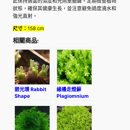
此保持適當的濕度和光照是關鍵。定期檢查植物
狀態，確保其健康生長，並注意避免過度澆水和
強光直射。
尺寸：
158 cm
相關商品:
碧光環 Rabbit
緣邊走燈蘚
Shape
Plagiomnium
(Monilaria
Moss
obconica)
(Plagiomnium
acutum)