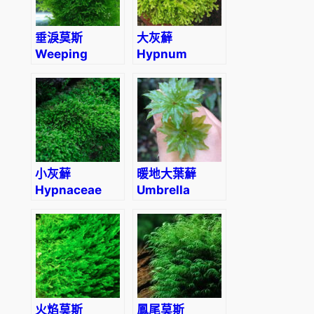
垂淚莫斯
大灰蘚
Weeping
Hypnum
Moss
Moss
(Vesicularia
(Hypnum
ferriei)
plumaeforme)
小灰蘚
暖地大葉蘚
Hypnaceae
Umbrella
Moss
(Rhodobryum
giganteum)
火焰莫斯
鳳尾莫斯