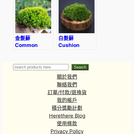
nobilis)
金髮蘚
白髮蘚
Common
Cushion
Haircap Moss
Moss
(Polytrichum
(Leucobryum
commune)
glaucum)
Search
Search
關於我們
聯絡我們
訂單/付款/退換貨
我的帳戶
積分獎勵計劃
Herethere Blog
使用條款
Privacy Policy