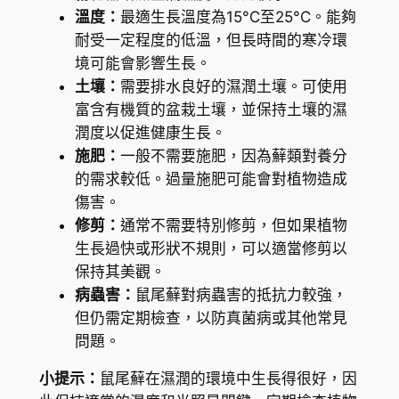
a
溫度：
最適生長溫度為15°C至25°C。能夠
m
耐受一定程度的低溫，但長時間的寒冷環
a
境可能會影響生長。
x
土壤：
需要排水良好的濕潤土壤。可使用
i
富含有機質的盆栽土壤，並保持土壤的濕
m
潤度以促進健康生長。
o
施肥：
一般不需要施肥，因為蘚類對養分
w
的需求較低。過量施肥可能會對植物造成
i
傷害。
c
修剪：
通常不需要特別修剪，但如果植物
z
生長過快或形狀不規則，可以適當修剪以
i
保持其美觀。
i
病蟲害：
鼠尾蘚對病蟲害的抵抗力較強，
)
但仍需定期檢查，以防真菌病或其他常見
數
問題。
量
小提示：
鼠尾蘚在濕潤的環境中生長得很好，因