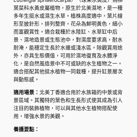
g
K
葉菜科水黃皮屬植物，原生於北美濕地，是一種
i
多年生挺水或濕生水草。植株高度適中，葉片線
$
a
形至披針形，排列整齊，花朵為鮮明黃色，細小
P
6
而富觀賞性。適合栽種於水陸缸、水草缸中后
i
3
景、濕地造景或生態池中，對濕度要求高，耐水
l
耐淹，能穩定生長於水邊或淺水區。除觀賞用途
.
o
外，亦具生態價值，可用於濕地復育及水體淨
s
0
化，是自然風造景中不可或缺的水生植物之一。
a
0
適合搭配其他挺水植物一同栽種，提升缸景層次
(
與動態感。
L
u
適用場景：
北美丁香適合用於水族箱的中景或背
d
景區域。其獨特的葉色和生長形式使其成為引人
w
注目的裝飾植物，可以與其他水生植物搭配使
i
用，增強水景的美觀。
g
養護要點：
i