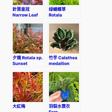
針葉皇冠
绿蝴蝶草
Narrow Leaf
Rotala
Chain Sword
Macrandra
(Echinodorus
‘Green’
tenellus)
夕燒 Rotala sp.
竹芋 Calathea
Sunset
medallion
大紅梅
羽裂水蓑衣
Fern