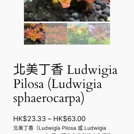
北美丁香 Ludwigia
Pilosa (Ludwigia
sphaerocarpa)
價
HK$
23.33
–
HK$
63.00
格
北美丁香（Ludwigia Pilosa 或 Ludwigia