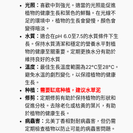
a
光照：
喜歡中到強光。適當的光照能促進
s
植物的健康生長和葉色的鮮豔。在光線不
p
足的環境中，植物的生長會變慢，顏色會
h
變得暗淡。
a
水質：
適合在pH 6.0至7.5的水質條件下生
e
長。保持水質清潔和穩定的營養水平對植
r
物的健康至關重要。定期更換水分有助於
o
維持良好的水質
c
溫度：
最佳生長溫度範圍為22°C至28°C。
a
避免水溫的劇烈變化，以保證植物的健康
r
生長。
p
种植：
需要缸底种植，建议水草泥
a
修剪：
定期修剪有助於保持植物的形狀和
)
促進分枝。去除老化或枯黃的葉片，有助
數
於植物的健康生長。
量
病蟲害：
北美丁香相對耐病蟲害，但仍需
定期檢查植物以防止可能的病蟲害問題。