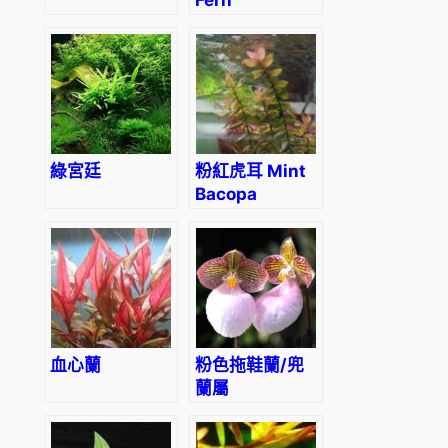
Hygrophila
(Hygrophila
pinnatifida)
綠宮廷
粉紅虎耳 Mint
Bacopa
(Bacopa
caroliniana
‘colorata’)
血心蘭
粉色拖鞋蘭/兜
蘭屬
Paphiopedilum
(Pink)