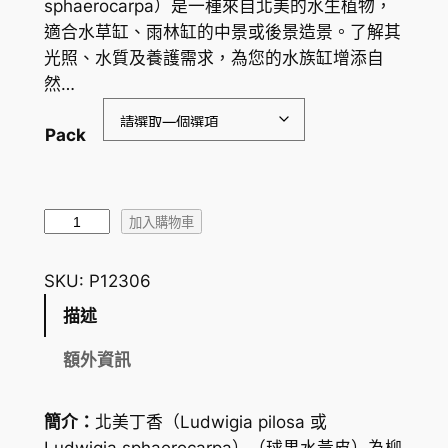
sphaerocarpa）是一種來自北美的水生植物，
範
適合水草缸、雨林缸的中景或後景造景。了解其
圍
光照、水質及養護需求，為您的水族缸增添自
然…
：
H
Pack
K
$
北
2
加入購物車
美
3
丁
SKU:
P12306
.
香
描述
L
3
u
額外資訊
3
d
到
w
簡介：
北美丁香（
Ludwigia pilosa
或
i
H
Ludwigia sphaerocarpa
）（球果水黃皮）為柳