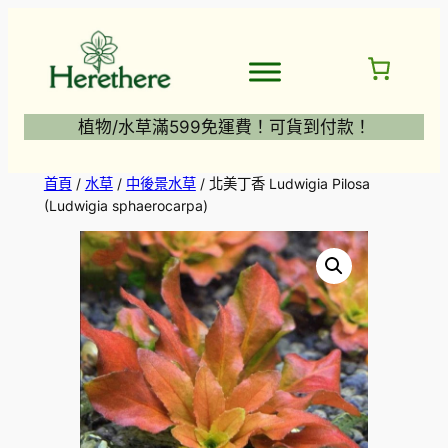
跳
至
主
要
內
植物/水草滿599免運費！可貨到付款！
容
首頁
/
水草
/
中後景水草
/ 北美丁香 Ludwigia Pilosa
(Ludwigia sphaerocarpa)