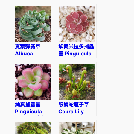
(Pinguicula
(Pinguicula
Tina) (直徑3-
rotundiflora)
5cm)
寬葉彈簧草
埃爾米拉多捕蟲
Albuca
堇 Pinguicula
concordiana
El Mirador
純真捕蟲堇
眼鏡蛇瓶子草
Pinguicula
Cobra Lily
agnata (直徑
(Darlingtonia
3-5cm)
californica)
(直徑2-4cm)