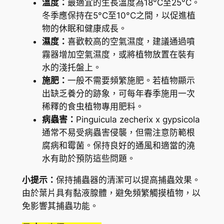
溫度：
最適宜的生長溫度為18°C至25°C。
B
冬季應保持在5°C至10°C之間，以促進植
u
物的休眠和健康成長。
t
濕度：
喜歡較高的空氣濕度，建議通過噴
t
霧器增加空氣濕度，或將植物放置在裝有
e
水的淺托盤上。
r
施肥：
一般不需要頻繁施肥。若植物顯示
w
出缺乏養分的跡象，可每年春季施用一次
o
稀釋的食虫植物專用肥料。
r
病蟲害：
Pinguicula zecherix x gypsicola
t
通常不易受病蟲害侵襲，但需注意防範根
)
腐病和霉菌。保持良好的通風和適當的澆
數
水有助於預防這些問題。
量
小提示：
保持捕蟲器的清潔可以提高捕蟲效果。
由於葉片具有黏液腺體，避免頻繁觸摸植物，以
免影響其捕蟲功能。