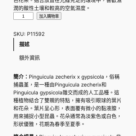
色花朵。適合放置在光線充足的環境中，喜歡濕
潤的酸性土壤和較高的空氣濕度。
捕
加入購物車
蟲
堇
SKU:
P11592
屬
描述
P
i
額外資訊
n
g
簡介：
Pinguicula zecherix x gypsicola，俗稱
u
捕蟲堇，是一種由Pinguicula zecherix和
i
Pinguicula gypsicola雜交而成的人工品種。這
c
種植物結合了雙親的特點，擁有吸引眼球的葉片
u
和花朵。葉片呈心形，表面覆有微小的黏液腺，
l
用來捕捉小型昆蟲。花朵通常為淡紫色或白色，
a
形狀優雅，花期為春季至夏季。
z
e