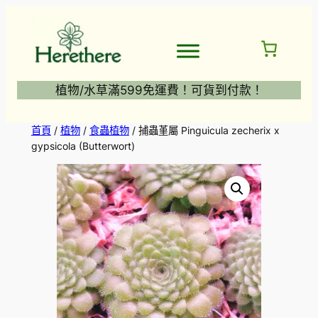
跳
至
主
要
內
植物/水草滿599免運費！可貨到付款！
容
首頁
/
植物
/
食蟲植物
/ 捕蟲堇屬 Pinguicula zecherix x
gypsicola (Butterwort)