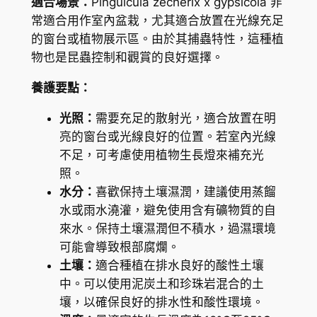
適合場景：
Pinguicula zecherix x gypsicola 非
c
常適合用作室內盆栽，尤其適合放置在光線充足
h
的窗台或植物展示區。由於其捕蟲特性，這種植
e
物也是昆蟲控制和觀賞的良好選擇。
r
養護要點：
i
x
光照：
需要充足的散射光，適合放置在明
x
亮的窗台或光線良好的位置。若室內光線
g
不足，可考慮使用植物生長燈來補充光
y
照。
p
水分：
喜歡保持土壤濕潤，建議使用蒸餾
s
水或雨水澆灌，避免使用含有礦物質的自
i
來水。保持土壤濕潤但不積水，過濕環境
c
可能會導致根部腐爛。
o
土壤：
適合種植在排水良好的酸性土壤
l
中。可以使用泥炭土和珍珠岩混合的土
a
壤，以確保良好的排水性和酸性環境。
(