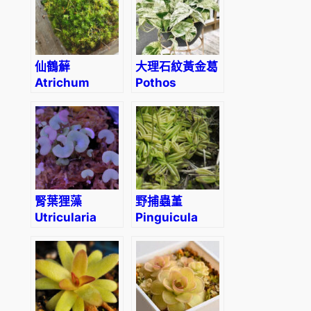
仙鶴蘚
大理石紋黃金葛
Atrichum
Pothos
undulatum
“Marble
Queen”
腎葉狸藻
野捕蟲堇
Utricularia
Pinguicula
Reniformis
lusitanica