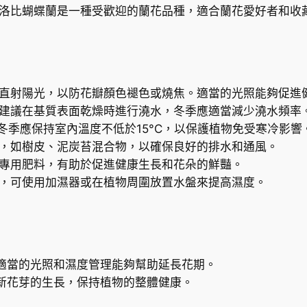
(
，洛比蝴蝶蘭是一種受歡迎的蘭花品種，適合蘭花愛好者和收
P
h
a
l
a
的直射陽光，以防花瓣顏色褪色或燒焦。適當的光照能夠促進
e
。建議在基質表面乾燥時進行澆水，冬季應適當減少澆水頻率
n
C。冬季應保持室內溫度不低於15°C，以保護植物免受寒冷影響
o
質，如樹皮、泥炭苔混合物，以確保良好的排水和通風。
p
花專用肥料，有助於促進健康生長和花朵的鮮豔。
s
節，可使用加濕器或在植物周圍放置水盤來提高濕度。
i
s
l
o
適當的光照和濕度管理能夠幫助延長花期。
b
新花芽的生長，保持植物的整體健康。
b
i