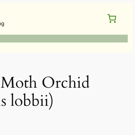
og
th Orchid
s lobbii)