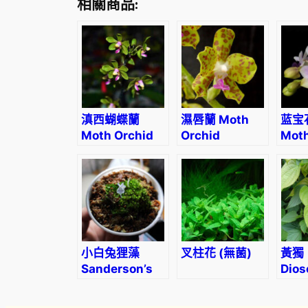
相關商品:
滇西蝴蝶蘭
濕唇蘭 Moth
蓝宝
Moth Orchid
Orchid
Moth
(Phalaenopsis
(Hygrochilus
(Dtp
stobartiana)
parishii)
Chi
Sapp
小白兔狸藻
叉柱花 (無菌)
黃獨
Sanderson’s
Dios
Bladderwort
bulb
(Utricularia