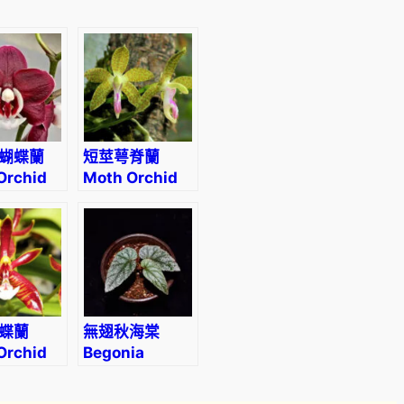
蝴蝶蘭
短莖萼脊蘭
Orchid
Moth Orchid
aenopsis
(Sedirea
subparishii)
le)
蝶蘭
無翅秋海棠
Orchid
Begonia
aenopsis
Acetosella
i)
Craib