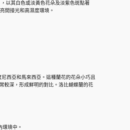
obbii），以其白色或淡黃色花朵及淡紫色斑點著
亮間接光和高濕度環境。
是在印度尼西亞和馬來西亞。這種蘭花的花朵小巧且
常較深，形成鮮明的對比。洛比蝴蝶蘭的花
內環境中。