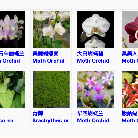
i
)
數
量
石朵丽蝶兰
美麗蝴蝶蘭
大白蝴蝶蘭
黑美人
 Orchid
Moth Orchid
Moth Orchid
Moth 
s. Tzu
(Phalaenopsis
Phalaenopsis
(Phal
ang
amabilis)
Sogo Yukidian
Kaoda
hire)
‘V3’
Twink
青藓
华西蝴蝶兰
版納蝴
corea
Brachythecium
Moth Orchid
Moth 
ifera
albicans
(Phalaenopsis
(Phal
wilsonii)
manni