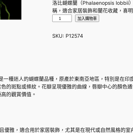
洛比蝴蝶蘭（Phalaenopsis l
稱，適合家居裝飾和蘭花收藏，喜明
洛
加入購物車
比
蝴
SKU:
P12574
蝶
蘭
M
o
t
 lobbii）是一種迷人的蝴蝶蘭品種，原產於東南亞地區，特別
h
紫色的斑點或條紋。花瓣呈現優雅的曲線，唇瓣中心的顏色通
O
極高的觀賞價值。
r
c
h
i
d
和且優雅，適合用於家居裝飾，尤其是在現代或自然風格的室