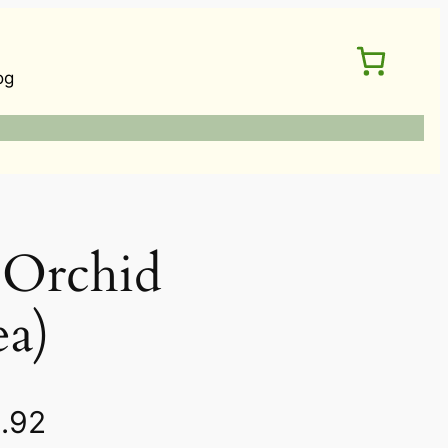
og
rchid
ea)
價
.92