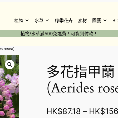
植物
水草
應季花卉
素材
園藝
Bl
植物/水草滿599免運費！可貨到付款！
s rosea)
多花指甲蘭 O
(Aerides ros
HK$
87.18
–
HK$
156