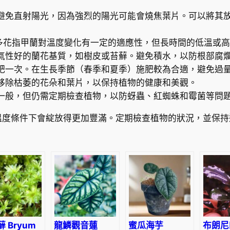
(
避免直射陽光，因為強烈的陽光可能會燒焦葉片。可以將其
A
e
C。多花指甲蘭對溫度變化有一定的適應性，但長時間的低溫或
r
氣性好的蘭花基質，如樹皮或苔蘚。避免積水，以防根部腐
i
肥一次。在生長季節（春季和夏季）施肥較為合適，避免過
d
移除枯萎的花朵和葉片，以保持植物的健康和美觀。
e
一般，但仍需定期檢查植物，以防蚜蟲、紅蜘蛛和霉菌等問
s
r
溫度條件下會綻放得更加豐滿。定期檢查植物的狀況，並保持
o
s
e
a
)
數
量
 Bryum
龍鱗觀音蓮
蜜瓜海芋
布朗尼