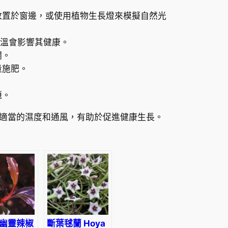
1
放置於窗邊，或使用植物生長燈來模擬自然光
8
高溫會影響其健康。
到
爛。
量施肥。
H
題。
K
適當的濕度和通風，有助於促進健康生長。
$
1
5
6
.
幽靈辣椒
斷葉毬蘭 Hoya