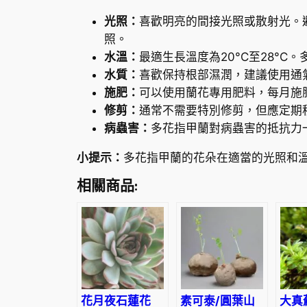
光照：
喜歡明亮的間接光照或散射光。
照。
水溫：
最適生長溫度為20°C至28°
水質：
喜歡保持根部濕潤，建議使用通
施肥：
可以使用蘭花專用肥料，每月施
修剪：
通常不需要特別修剪，但應定期
病蟲害：
多花指甲蘭對病蟲害的抵抗力
小提示：
多花指甲蘭的花朵在適當的光照和
相關商品:
花月夜石蓮花
素可泰/圓葉山
大真蘚