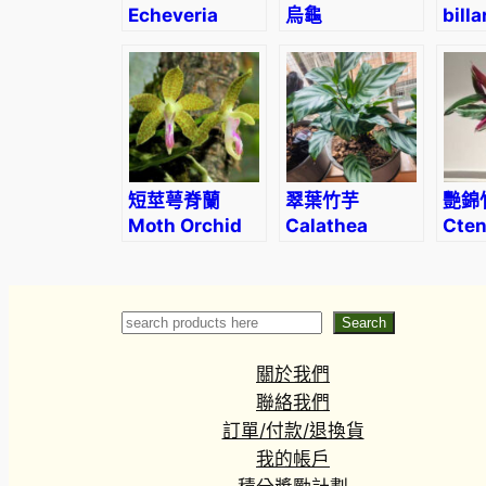
Echeveria
烏龜
billa
pulidonis
Stephania
erecta
短莖萼脊蘭
翠葉竹芋
艷錦
Moth Orchid
Calathea
Cten
(Sedirea
concinna
opp
subparishii)
‘Freddie’
Search
Search
關於我們
聯絡我們
訂單/付款/退換貨
我的帳戶