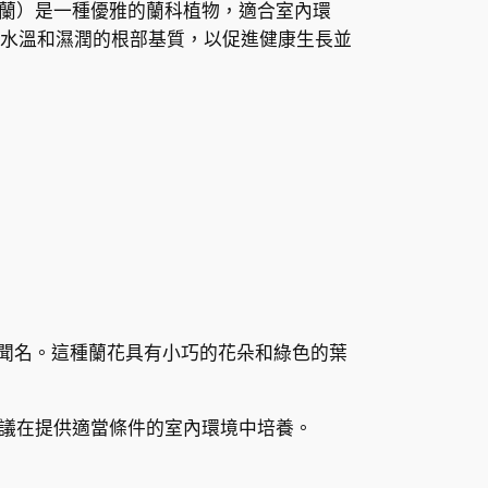
（粉紅芋蘭）是一種優雅的蘭科植物，適合室內環
格
水溫和濕潤的根部基質，以促進健康生長並
範
圍
：
H
K
$
朵而聞名。這種蘭花具有小巧的花朵和綠色的葉
8
7
議在提供適當條件的室內環境中培養。
.