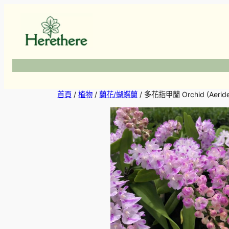
跳
至
主
要
內
容
首頁
/
植物
/
蘭花/蝴蝶蘭
/ 多花指甲蘭 Orchid (Aeride