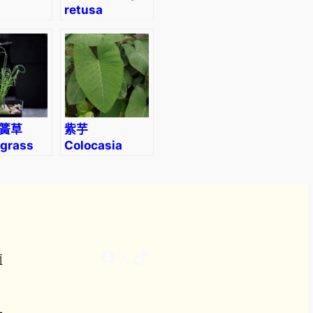
9
retusa
halandra
2
rownie
 X’
簧草
紫芋
 grass
Colocasia
ca
antiquorum
uensis)
Facebook
X
TikTok
南