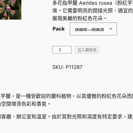
多花指甲蘭 Aerides rosea
境。它需要明亮的間接光照、適宜的
展現美麗的粉紅色花朵。
Pack
多
加入購物車
花
指
SKU:
P11287
甲
蘭
O
r
a，俗稱粉紅芋蘭，是一種受歡迎的蘭科植物，以其優雅的粉紅色花
c
內空間增添色彩和香氣。
h
如客廳、辦公室和溫室。由於其對光照和濕度有特定要求，建
i
d