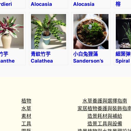
rdieri
Alocasia
Alocasia
榕
baginda
Rugosa
Bucep
‘Dragon Scale’
(Alocasia
sp. ‘B
melo)
Ghost
竹芋
青紋竹芋
小白兔狸藻
細葉弹
anthe
Calathea
Sanderson’s
Spiral
enheimiana
insignis
Bladderwort
(Albu
(Utricularia
namaq
sandersonii)
植物
水草養護與選擇指南
水草
家居植物養護與裝飾指
素材
造景耗材與補給
工具
造景工具與設備