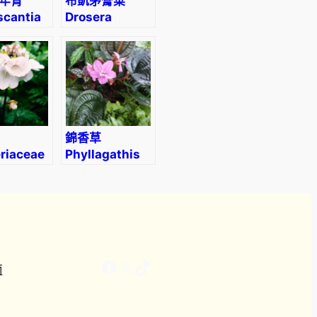
年青
布凱茅膏菜
scantia
Drosera
acea
Burkeana
or’
錦香草
riaceae
Phyllagathis
cavaleriei
Facebook
X
TikTok
南