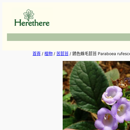
跳
至
主
要
內
容
首頁
/
植物
/
苦苣苔
/ 銹色蛛毛苣苔 Paraboea rufescens