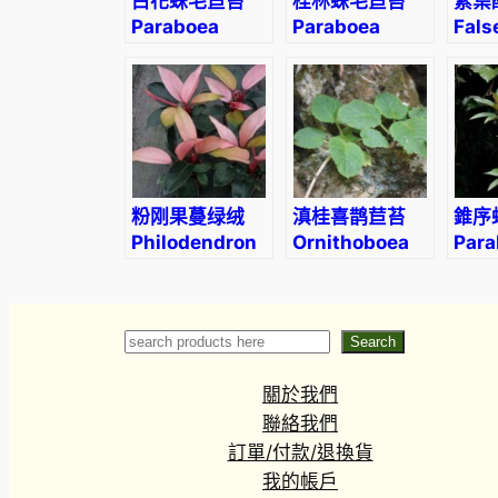
白花蛛毛苣苔
桂林蛛毛苣苔
紫葉
Paraboea
Paraboea
Fals
martinii
guilinensis
Sha
(Levl.) Burtt
(Oxa
tria
粉刚果蔓绿绒
滇桂喜鹊苣苔
錐序
Philodendron
Ornithoboea
Para
‘Pink Congo’
wildeana
swin
(10-15cm)
(Han
Search
Search
關於我們
聯絡我們
訂單/付款/退換貨
我的帳戶