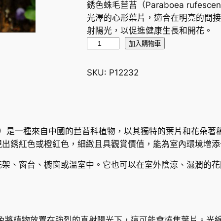
銹色蛛毛苣苔（Paraboea ruf
光澤的心形葉片，適合在明亮的間接
射陽光，以促進健康生長和開花。
銹
加入購物車
色
蛛
SKU:
P12232
毛
苣
苔
P
escens）是一種來自中國的苣苔科植物，以其獨特的葉片和花
a
現出銹紅色或橙紅色，細緻且具觀賞價值，能為室內環境增添
r
a
花架、窗台、櫥窗或溫室中。它也可以在室外陰涼、濕潤的花
b
o
e
a
免將植物放置在強烈的直射陽光下，這可能會燒焦葉片。光