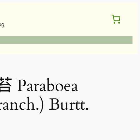
og
Paraboea
ranch.) Burtt.