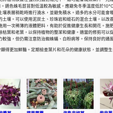
r
5°C。銹色蛛毛苣苔對低溫較為敏感，應避免冬季溫度低於10
u
土壤表層稍乾時進行澆水，並避免積水。過多的水分可能會
f
的土壤。可以使用泥炭土、珍珠岩和蛭石的混合土壤，以改
e
施用一次稀薄的液體肥料，有助於促進健康生長和開花。施
s
除枯葉和老葉，以保持植物的整潔和健康。適當的修剪可以
c
力較強，但仍需注意防治蜘蛛蟎、白粉病等。保持良好的通
e
n
會顯得更加鮮豔。定期檢查葉片和花朵的健康狀態，並調整生
s
(
F
r
a
n
c
h
.
)