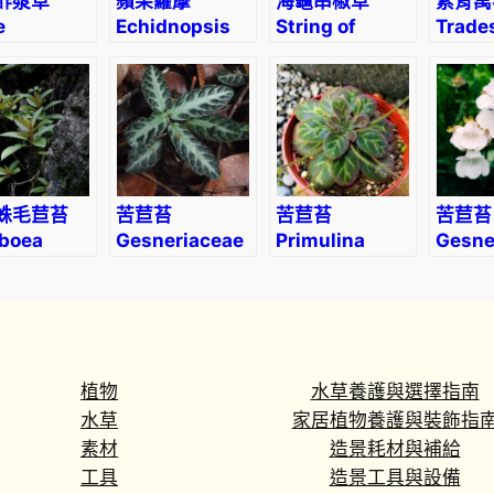
酢漿草
蘋果蘿藦
海龜串椒草
紫背萬
B
e
Echidnopsis
String of
Trade
mrock
malum
Turtle
spath
u
lis
(Peperomia
‘Tricol
r
ngularis)
prostrata)
t
t
.
數
蛛毛苣苔
苦苣苔
苦苣苔
苦苣苔
量
boea
Gesneriaceae
Primulina
Gesne
hoii
sp. (Borneo)
sinovietnamica
sp
ce) Burtt
W. H. Wu & Q.
Zhang
植物
水草養護與選擇指南
水草
家居植物養護與裝飾指
素材
造景耗材與補給
工具
造景工具與設備