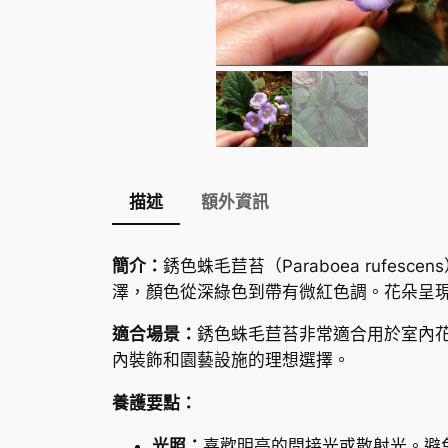
描述
額外資訊
簡介：
銹色蛛毛苣苔（Paraboea ruf
澤，顏色從深綠色到帶有微紅色調。花朵呈
適合場景：
銹色蛛毛苣苔非常適合用於室內
內裝飾和園藝設施的理想選擇。
養護要點：
光照：
喜歡明亮的間接光或散射光。避