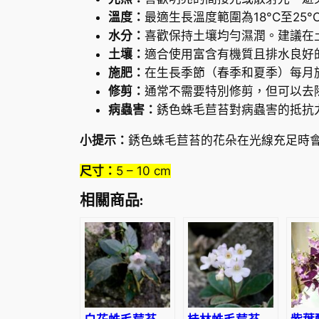
溫度：
最適生長溫度範圍為18°C至2
水分：
喜歡保持土壤均勻濕潤。建議在
土壤：
適合使用富含有機質且排水良好
施肥：
在生長季節（春季和夏季）每月
修剪：
通常不需要特別修剪，但可以去
病蟲害：
銹色蛛毛苣苔對病蟲害的抵抗
小提示：
銹色蛛毛苣苔的花朵在光線充足時
尺寸：
5 – 10 cm
相關商品: