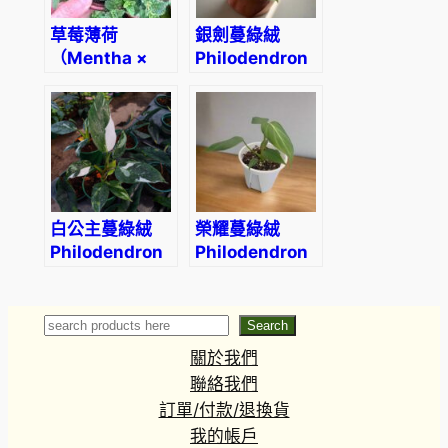
草莓薄荷
銀劍蔓綠絨
（Mentha ×
Philodendron
piperita
hastatum
‘Strawberry’）
白公主蔓綠絨
榮耀蔓綠絨
Philodendron
Philodendron
‘White
gloriosum
Princess’
Search
Search
關於我們
聯絡我們
訂單/付款/退換貨
我的帳戶