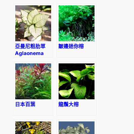
Wittebergense
bipinnatifida
亞曼尼粗肋草
皺邊迷你榕
Aglaonema
‘Anyamanee
‘Super White’
日本百葉
龍鬚大榕