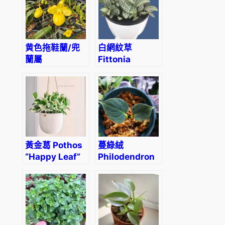
黄色拖鞋蘭/兜
白網紋草
蘭屬
Fittonia
Paphiopedilum
Albivenis
(Yellow)
黃金葛 Pothos
蔓綠絨
“Happy Leaf”
Philodendron
lupinum