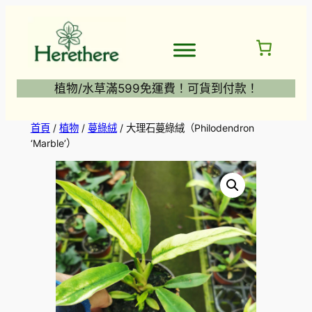
跳
至
主
要
內
植物/水草滿599免運費！可貨到付款！
容
首頁
/
植物
/
蔓綠絨
/ 大理石蔓綠絨（Philodendron
‘Marble’）