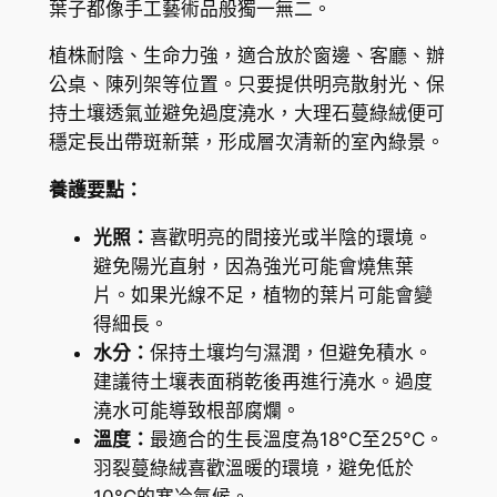
葉子都像手工藝術品般獨一無二。
n
植株耐陰、生命力強，適合放於窗邊、客廳、辦
d
公桌、陳列架等位置。只要提供明亮散射光、保
r
持土壤透氣並避免過度澆水，大理石蔓綠絨便可
o
穩定長出帶斑新葉，形成層次清新的室內綠景。
n
‘
養護要點：
M
a
光照：
喜歡明亮的間接光或半陰的環境。
r
避免陽光直射，因為強光可能會燒焦葉
b
片。如果光線不足，植物的葉片可能會變
l
得細長。
e
水分：
保持土壤均勻濕潤，但避免積水。
’
建議待土壤表面稍乾後再進行澆水。過度
）
澆水可能導致根部腐爛。
數
溫度：
最適合的生長溫度為18°C至25°C。
量
羽裂蔓綠絨喜歡溫暖的環境，避免低於