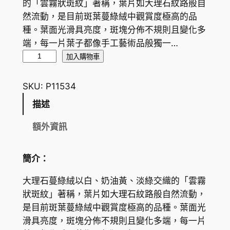
的「雲霧狀斑紋」著稱，葉片如大理石紋路般自
然流動，是目前斑葉蔓綠絨中觀賞度極高的品
種。葉面光滑具亮度，斑塊分佈不規則且變化多
端，每一片葉子都像手工藝術品般獨一…
大
加入購物車
理
石
SKU:
P11534
蔓
描述
綠
絨
額外資訊
（
P
簡介：
h
i
大理石蔓綠絨以白、奶油黃、淡綠交織的「雲霧
l
狀斑紋」著稱，葉片如大理石紋路般自然流動，
o
是目前斑葉蔓綠絨中觀賞度極高的品種。葉面光
d
滑具亮度，斑塊分佈不規則且變化多端，每一片
e