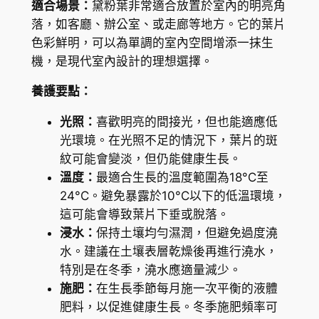
適合場景：
黛粉葉非常適合放置於室內的明亮角
a
落，如客廳、辦公室、或走廊等地方。它的葉片
M
色彩鮮明，可以為單調的室內空間增添一抹生
a
機，是現代室內設計的理想選擇。
c
養護要點：
u
l
光照：
喜歡明亮的間接光，但也能適應低
a
光環境。在光照不足的情況下，葉片的斑
t
紋可能會變淡，但仍能健康生長。
a
溫度：
最適合生長的溫度範圍為18°C至
'
24°C。避免暴露於10°C以下的低溫環境，
T
這可能會導致葉片下垂或脫落。
i
浸水：
保持土壤均勻濕潤，但避免過度澆
k
水。建議在土壤表層乾燥後再進行澆水，
i
特別是在冬季，澆水應適量減少。
'
施肥：
在生長季節每月施一次平衡的液體
數
肥料，以促進健康生長。冬季施肥頻率可
量