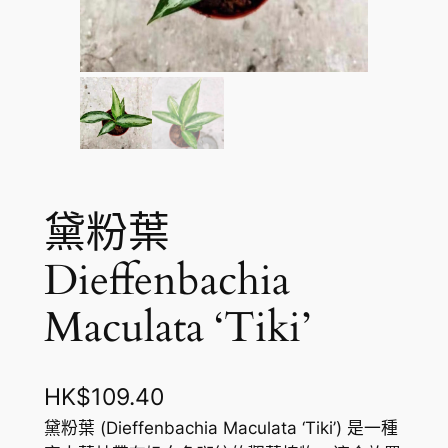
黛粉葉
Dieffenbachia
Maculata ‘Tiki’
HK$
109.40
黛粉葉 (Dieffenbachia Maculata ‘Tiki’) 是一種