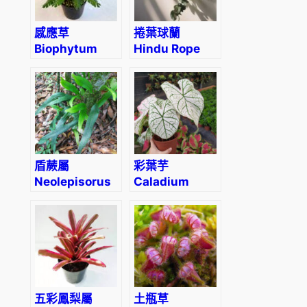
感應草
捲葉球蘭
Biophytum
Hindu Rope
sp.
(Hoya
carnosa
‘Compacta’)
盾蕨屬
彩葉芋
Neolepisorus
Caladium
fortunei
‘White Frost’
(Caladium
bicolor)
五彩鳳梨屬
土瓶草