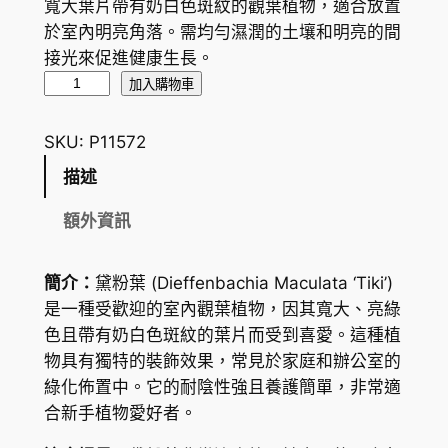
寬大葉片帶有奶白色斑紋的觀葉植物，適合放置
於室內明亮角落。需均勻濕潤的土壤和明亮的間
接光來促進健康生長。
黛
加入購物車
粉
葉
SKU:
P11572
D
描述
i
e
額外資訊
f
f
簡介：
黛粉葉 (Dieffenbachia Maculata ‘Tiki’)
e
是一種受歡迎的室內觀葉植物，因其寬大、亮綠
n
色且帶有奶白色斑紋的葉片而受到喜愛。這種植
b
物具有獨特的裝飾效果，常見於家庭和辦公室的
a
綠化佈置中。它的耐陰性強且養護簡單，非常適
c
合新手植物愛好者。
h
i