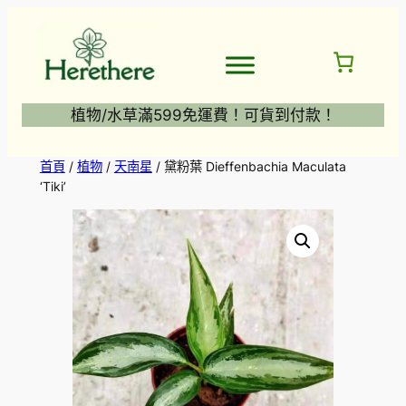
跳
至
主
要
內
植物/水草滿599免運費！可貨到付款！
容
首頁
/
植物
/
天南星
/ 黛粉葉 Dieffenbachia Maculata
‘Tiki’