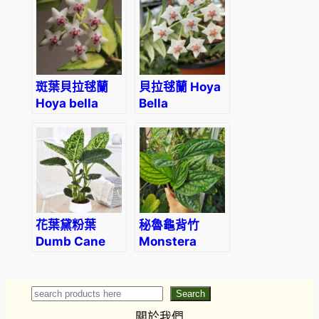
斑葉貝拉毬蘭
貝拉毬蘭 Hoya
Hoya bella
Bella
Inner
Variegated
‘Luis Bois’
花葉黛粉葉
秘魯龜背竹
Dumb Cane
Monstera
(Dieffenbachia
karstenianum
‘Reflector’)
Search
Search
關於我們