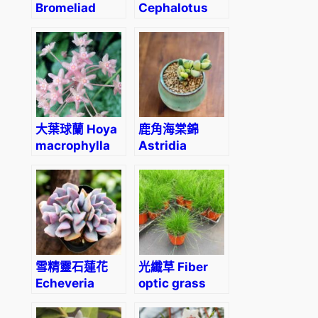
Bromeliad
Cephalotus
(Neoregelia
follicularis
‘Pink Powder’)
大葉球蘭 Hoya
鹿角海棠錦
macrophylla
Astridia
‘Snow Queen’
velutina var.
雪精靈石蓮花
光纖草 Fiber
Echeveria
optic grass
‘Snow elf’
(Isolepis
cernua)