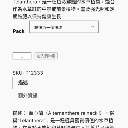
Telanthera，是一種色彩鮮豔的水草植物，適合
範
作為水草缸的中景或前景植物。需要強光照和定
圍
期施肥以保持健康生長。
：
Pack
H
K
$
血
加入購物車
心
2
蘭
SKU:
P12333
8
T
描述
.
e
l
1
額外資訊
a
0
n
描述： 血心蘭（Alternanthera reineckii），俗
到
t
稱“Telanthera”，是一種極具觀賞價值的水草植
h
H
物，常見於水族缸和草缸造景中。其葉片呈現深