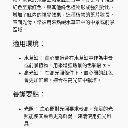
e
K
紅色至紫紅色，與其他綠色植物形成強烈對比，
r
增加了缸內的視覺效果。這種植物的葉片狹長，
$
a
表面光滑，常被用來點綴水草缸中的中景或前景
(
1
區域。
A
0
l
適用環境：
2
t
e
.
水草缸： 血心蘭適合在水草缸中作為中景
r
或前景植物，用來增強造景的色彩層次。
0
n
高光缸： 在高光照條件下，血心蘭的紅色
0
a
會更加鮮豔，適合在高光缸中栽培。
n
t
養護要點：
h
e
光照： 血心蘭對光照要求較高，充足的光
r
照能使其葉色更為鮮艷，建議使用強光燈
a
具。