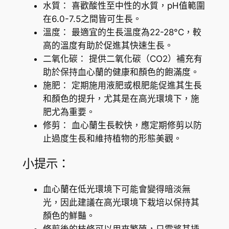
r
水質： 喜歡酸性至中性的水質，pH值範圍
e
在6.0-7.5之間皆可生長。
i
溫度： 最適宜的生長溫度為22-28°C，較
n
高的溫度有助於促進其快速生長。
e
二氧化碳： 提供二氧化碳（CO2）補充有
c
助於保持血心蘭的健康和顏色的飽滿度。
k
施肥： 定期施用液肥或根肥能促進其生長
i
和顏色的提升，尤其是在高光環境下，施
i
肥尤為重要。
)
修剪： 血心蘭生長較快，應定期修剪以防
數
止過度生長和維持植物的形態美觀。
量
小提示：
血心蘭在低光環境下可能會變得暗淡無
光，因此建議在高光環境下栽培以保持其
顏色的鮮豔。
修剪後的枝條可以用來繁殖，只需將其插