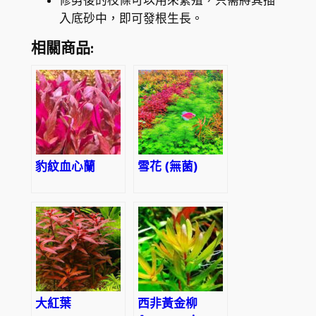
入底砂中，即可發根生長。
相關商品:
豹紋血心蘭
雪花 (無菌)
大紅葉
西非黃金柳