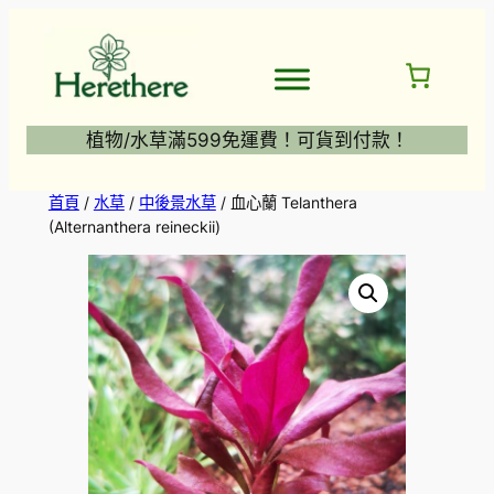
跳
至
主
要
內
植物/水草滿599免運費！可貨到付款！
容
首頁
/
水草
/
中後景水草
/ 血心蘭 Telanthera
(Alternanthera reineckii)