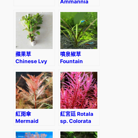
Ammannia
Pedicellata
‘Golden’
蘋果草
噴泉椒草
Chinese Lvy
Fountain
(Cardamine
Cryptocoryne
lyrata)
(Cryptocoryne
retrospiralis)
紅雨傘
紅宮廷 Rotala
Mermaid
sp. Colorata
Weed
(Proserpinaca