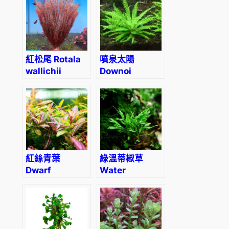
palustris)
紅松尾 Rotala
噴泉太陽
wallichii
Downoi
(Pogostemon
helferi)
紅絲青葉
綠溫蒂椒草
Dwarf
Water
Hygrophila
Trumpet
(Hygrophila
(Cryptocoryne
polysperma)
wendtii
‘Green’)