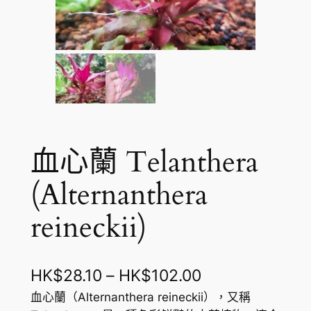
血心蘭 Telanthera
(Alternanthera
reineckii)
價
HK$
28.10
–
HK$
102.00
格
血心蘭（Alternanthera reineckii），又稱