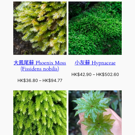
K
K
範
圍
$
$
圍
：
1
3
：
H
3
1
H
K
9
7
K
$
.
.
$
3
0
8
4
7
0
0
2
.
.
0
大鳳尾蘚 Phoenix Moss
小灰蘚 Hypnaceae
9
0
(Fissidens nobilis)
0
到
價
HK$
42.90
–
HK$
502.60
到
H
價
HK$
36.80
–
HK$
94.77
格
H
K
格
範
K
$
範
圍
$
3
圍
：
1
1
：
H
6
7
H
K
8
.
K
$
.
8
$
4
6
0
3
2