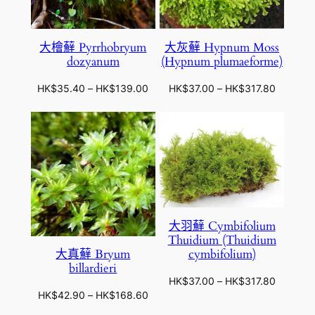
5
2
0
0
.
到
大檜蘚 Pyrrhobryum
大灰蘚 Hypnum Moss
2
H
dozyanum
(Hypnum plumaeforme)
0
K
到
$
價
價
HK$
35.40
–
HK$
139.00
HK$
37.00
–
HK$
317.80
H
1
格
格
K
9
範
範
$
8
圍
圍
1
.
：
：
9
1
H
H
8
0
K
K
.
$
$
1
3
3
0
大羽蘚 Cymbifolium
5
7
Thuidium (Thuidium
.
.
cymbifolium)
大真蘚 Bryum
4
0
billardieri
0
0
價
HK$
37.00
–
HK$
317.80
到
到
價
HK$
42.90
–
HK$
168.60
格
H
H
格
範