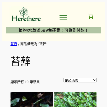
跳
至
主
要
內
植物/水草滿599免運費！可貨到付款！
容
首頁
/ 商品標籤為 “苔蘚”
苔蘚
顯示所有 19 筆結果