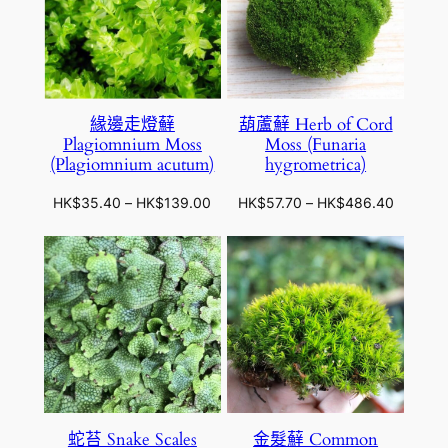
9
.
K
K
0
0
$
$
0
5
5
0
0
.
.
緣邊走燈蘚
葫蘆蘚 Herb of Cord
2
2
Plagiomnium Moss
Moss (Funaria
0
0
(Plagiomnium acutum)
hygrometrica)
到
到
H
H
價
價
HK$
35.40
–
HK$
139.00
HK$
57.70
–
HK$
486.40
K
K
格
格
$
$
範
範
3
3
圍
圍
2
6
：
：
3
0
H
H
.
.
K
K
8
7
$
$
0
0
3
5
5
7
.
.
蛇苔 Snake Scales
金髮蘚 Common
4
7