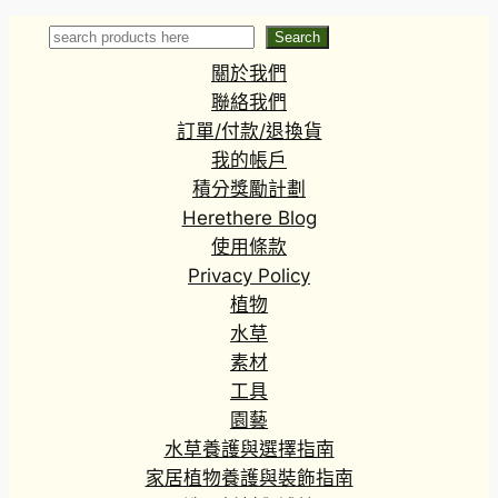
2
6
圍
Search
Search
0
8
：
7
.
關於我們
H
.
6
K
聯絡我們
0
0
$
訂單/付款/退換貨
0
4
我的帳戶
4
積分獎勵計劃
.
Herethere Blog
3
0
使用條款
到
Privacy Policy
H
植物
K
水草
$
素材
6
工具
4
6
園藝
.
水草養護與選擇指南
8
家居植物養護與裝飾指南
0