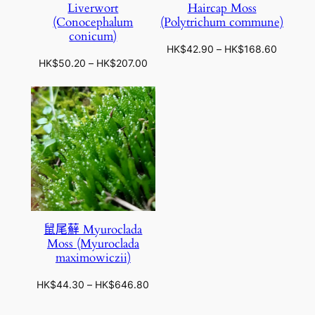
Liverwort
Haircap Moss
0
0
(Conocephalum
(Polytrichum commune)
到
到
conicum)
H
H
價
HK$
42.90
–
HK$
168.60
K
K
價
HK$
50.20
–
HK$
207.00
格
$
$
格
範
1
4
範
圍
3
8
圍
：
9
6
：
H
.
.
H
K
0
4
K
$
0
0
$
4
5
2
0
.
.
9
鼠尾蘚 Myuroclada
2
0
Moss (Myuroclada
0
到
maximowiczii)
到
H
H
K
價
HK$
44.30
–
HK$
646.80
K
$
格
$
1
範