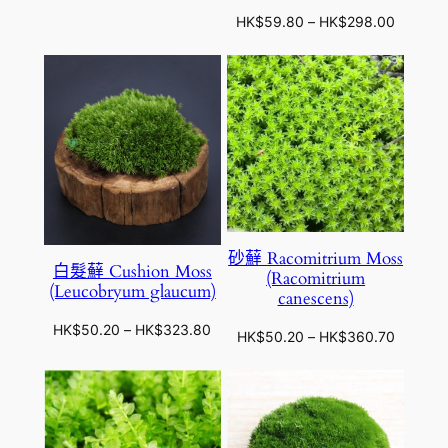
格
K
K
價
HK$
59.80
–
HK$
298.00
範
$
$
格
圍
9
1
範
：
4
3
圍
H
.
9
：
K
6
.
H
$
0
0
K
4
0
$
4
5
.
9
3
.
0
砂蘚 Racomitrium Moss
8
白髮蘚 Cushion Moss
到
(Racomitrium
0
(Leucobryum glaucum)
canescens)
H
到
K
H
價
HK$
50.20
–
HK$
323.80
價
HK$
50.20
–
HK$
360.70
$
K
格
格
3
$
範
範
6
2
圍
圍
5
9
：
：
.
8
H
H