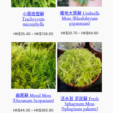
0
6
.
.
9
暖地大葉蘚 Umbrella
小葉疣燈蘚
8
0
Moss (Rhodobryum
Trachycystis
0
到
giganteum)
microphylla
到
H
H
K
價
HK$
20.70
–
HK$
94.60
價
HK$
35.40
–
HK$
139.00
K
$
格
格
$
5
範
範
9
0
圍
圍
4
2
：
：
.
.
H
H
7
6
K
K
7
0
$
$
2
3
0
5
.
.
7
4
曲尾蘚 Mood Moss
活水苔 泥炭蘚 Fresh
0
(Dicranum Scoparium)
0
Sphagnum Moss
到
到
(Sphagnum palustre)
價
HK$
44.30
–
HK$
365.90
H
H