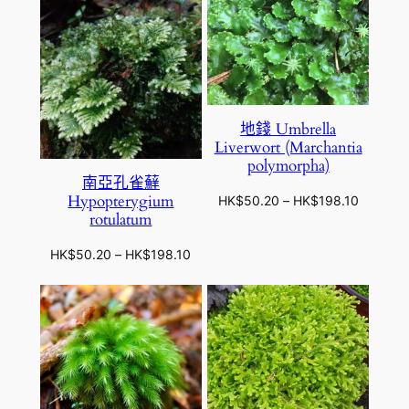
地錢 Umbrella
Liverwort (Marchantia
polymorpha)
南亞孔雀蘚
Hypopterygium
價
HK$
50.20
–
HK$
198.10
rotulatum
格
範
價
HK$
50.20
–
HK$
198.10
圍
格
：
範
H
圍
K
：
$
H
5
K
0
$
.