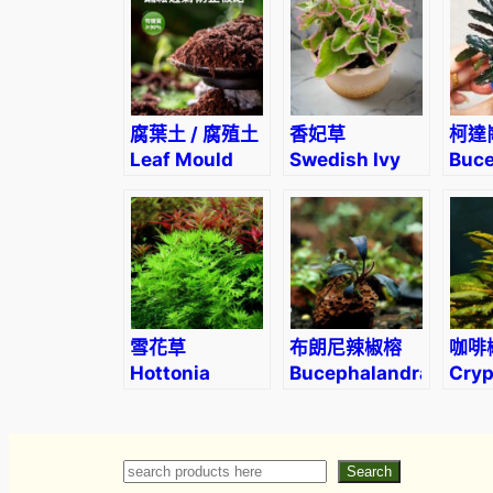
腐葉土 / 腐殖土
香妃草
柯達
Leaf Mould
Swedish Ivy
Buce
(Plectranthus
sp. 
coleoides
.Var)
雪花草
布朗尼辣椒榕
咖啡
Hottonia
Bucephalandra
Cryp
inflata
sp. ‘Brownie’
beck
petc
Search
Search