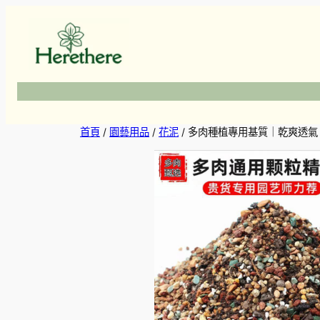
跳
至
主
要
內
容
首頁
/
園藝用品
/
花泥
/ 多肉種植專用基質｜乾爽透氣 唔焗根 Succ