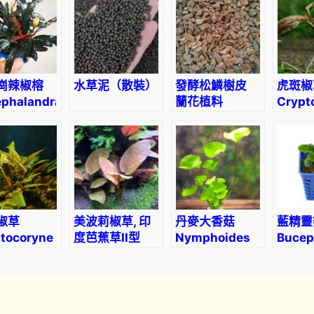
P
l
a
n
t
崗辣椒榕
水草泥（散裝）
發酵松鱗樹皮
虎斑椒
i
phalandra
蘭花植料
Crypt
“Kodak”
nurii
n
g
S
o
i
l
椒草
美波莉椒草, 印
丹麥大香菇
藍精靈
–
tocoryne
度芭蕉草II型
Nymphoides
Bucep
W
ettii
Lagenandra
hydrophylla
sp.
e
hii
meeboldii
‘Taiwan’
l
‘Red’
l