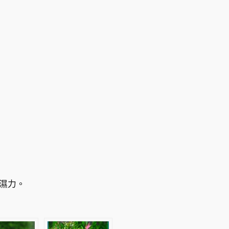
8
.
0
0
到
H
K
$
4
濕力。
2