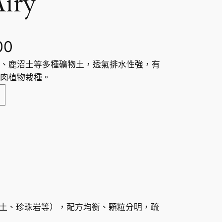
iry
價
00
、鹿沼土等多種礦物土，透氣排水性強，有
格
肉植物栽種。
範
圍
：
H
K
$
土、珍珠岩等），配方均衡、顆粒分明，疏