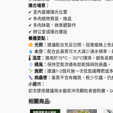
適合場景：
✔ 室內窗邊陽光位置
✔ 多肉植物育苗、換盆
✔ 多肉缽栽、微景觀製作
✔ 辦公室或陽台擺設
養護要點：
光照：
建議配合充足日照，促進植株上色
水分：
配合此基質可大大減少澆水頻率，
🌡
溫度：
適用於15°C – 30°C環境，避免
通風：
保持空氣流通有助乾燥與防病蟲。
施肥：
建議1-2個月施一次低氮緩釋肥或
病蟲害：
基質不含有機質，較少引蟲，仍
小提示：
初次使用建議用水徹底沖洗顆粒表面粉塵，
相關商品: