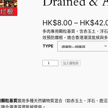
Drained & A
HK$
8.00
–
HK$
42.
多肉專用顆粒基質，含赤玉土、浮石
效預防爛根，適合香港潮濕氣候與多
TYPE
多
加入購物車
肉
種
植
專
用
基
用顆粒基質
選用多種天然礦物質混合（如赤玉土、浮石、鹿沼
質
其適合港澳濕潤氣候使用。