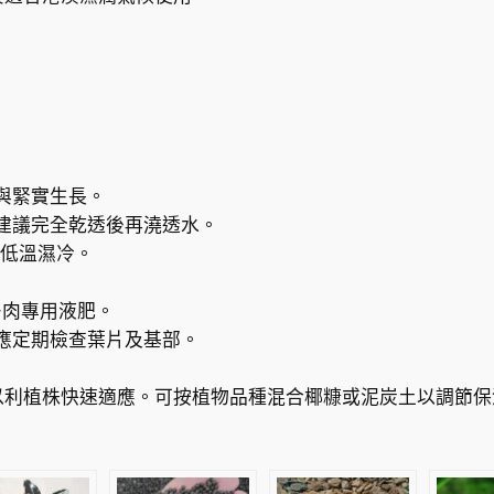
｜
乾
爽
透
氣
唔
焗
與緊實生長。
根
建議完全乾透後再澆透水。
S
長期低溫濕冷。
u
c
多肉專用液肥。
c
應定期檢查葉片及基部。
u
l
以利植株快速適應。可按植物品種混合椰糠或泥炭土以調節保
e
n
t