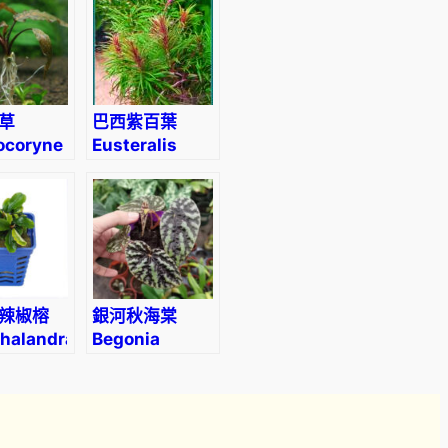
.
0
0
草
巴西紫百葉
ocoryne
Eusteralis
Stellata
Octopus
(Pogostemon
stellatus)
辣椒榕
銀河秋海棠
halandra
Begonia
variabilis