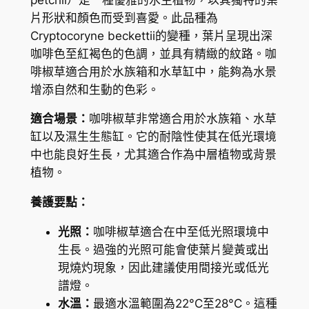
o
K
片形狀和顏色而受到喜愛。此品種為
c
Cryptocoryne beckettii的變種，葉片呈現出深
$
o
咖啡色至紅褐色的色調，並具有精緻的紋路。咖
r
6
啡椒草適合用於水族箱和水草缸中，能夠為水景
y
5
增添自然和生動的色彩。
n
.
e
適合場景：
咖啡椒草非常適合用於水族箱、水草
b
1
缸以及濕生生態缸。它的耐陰性使其在低光環境
e
中也能良好生長，尤其適合作為中層植物或背景
7
c
植物。
k
養護要點：
e
t
光照：
咖啡椒草適合在中至低光照環境中
t
生長。過強的光照可能會使葉片變黃或出
i
現燒灼現象，因此建議使用間接光或低光
i
譜燈。
p
水溫：
最適水溫範圍為22°C至28°C。這種