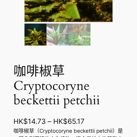
咖啡椒草
Cryptocoryne
beckettii petchii
價
HK$
14.73
–
HK$
65.17
格
咖啡椒草（Cryptocoryne beckettii petchii）是