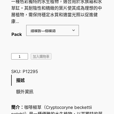
一種色彩獨特的水生植物，適合用於水族箱和水
範
草缸。其耐陰性和精緻的葉片使其成為理想的中
圍
層植物，需保持穩定水質和適當光照以促進健
康…
：
H
Pack
K
$
咖
1
加入購物車
啡
4
椒
SKU:
P12295
.
草
描述
C
7
r
額外資訊
3
y
到
p
簡介：
咖啡椒草（Cryptocoryne beckettii
t
H
petchii）是一種優雅的水生植物，以其獨特的葉