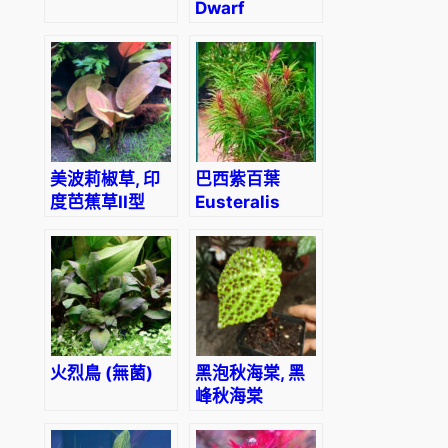
Dwarf
Anubias
(Anbubias
barteri var.
Nana)
美波莉椒草, 印
巴西紫百葉
度芭蕉草II型
Eusteralis
Lagenandra
Stellata
meeboldii
Octopus
‘Red’
(Pogostemon
stellatus)
火烈鳥 (無菌)
黑泡秋海棠, 黑
峰秋海棠
Begonia
melanobullata