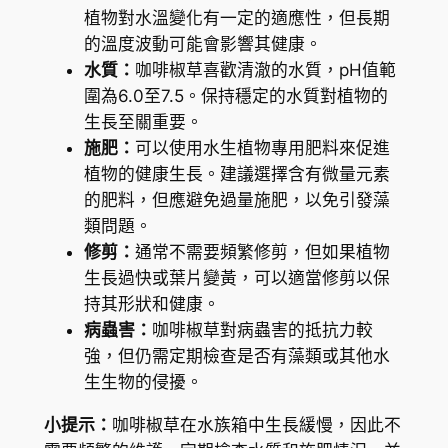
e
植物對水溫變化有一定的適應性，但長期
t
的溫度波動可能會影響其健康。
c
水質：
咖啡椒草喜歡清澈的水質，pH值範
h
圍為6.0至7.5。保持穩定的水質對植物的
i
生長至關重要。
i
施肥：
可以使用水生植物專用肥料來促進
數
植物的健康生長。建議選擇含有微量元素
量
的肥料，但應避免過量施肥，以免引發藻
類問題。
修剪：
通常不需要頻繁修剪，但如果植物
生長過快或葉片變黃，可以適當修剪以保
持其形狀和健康。
病蟲害：
咖啡椒草對病蟲害的抵抗力較
強，但仍需定期檢查是否有藻類或其他水
生生物的侵擾。
小提示：
咖啡椒草在水族箱中生長緩慢，因此不