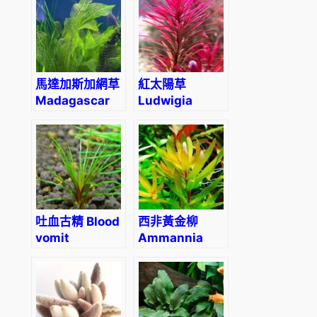
(Vietnam
ferox)
馬達加斯加網草
紅太陽草
Madagascar
Ludwigia
Laceleaf
inclinata
(Aponogeton
meta.
madagascariensis)
‘Pantanal’
吐血古精 Blood
西非黃金柳
vomit
Ammannia
(Eriocaulon
Pedicellata
sp. Australia
‘Golden’
red)