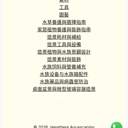
素材
工具
園藝
水草養護與選擇指南
家居植物養護與裝飾指南
造景耗材與補給
造景工具與設備
造景植物與水族景觀設計
造景素材與裝飾
水族饲料與營養補充
水族设备与水族箱配件
水族藥品與病蟲害防治
桌面盆景與微型玻璃容器造景
Facebook
X
TikTok
© 2026, Herethere Aquascaping