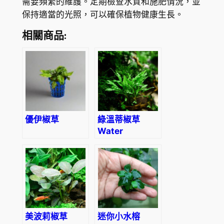
需要頻繁的維護。定期檢查水質和施肥情況，並
保持適當的光照，可以確保植物健康生長。
相關商品:
優伊椒草
綠溫蒂椒草
Water
Trumpet
(Cryptocoryne
wendtii
‘Green’)
美波莉椒草
迷你小水榕