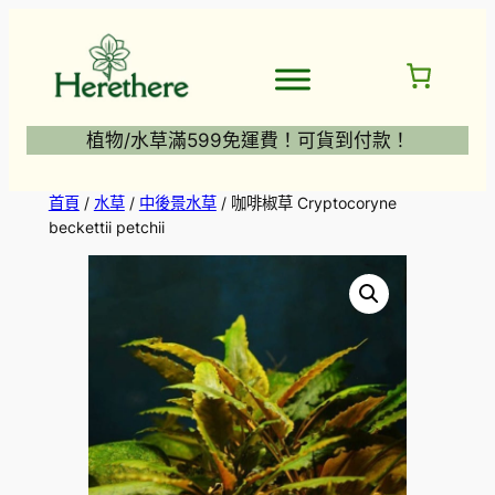
跳
至
主
要
內
植物/水草滿599免運費！可貨到付款！
容
首頁
/
水草
/
中後景水草
/ 咖啡椒草 Cryptocoryne
beckettii petchii