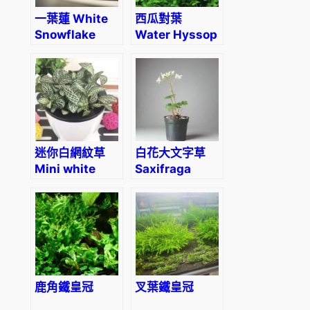
一葉蓮 White
西瓜對葉
Snowflake
Water Hyssop
Waterlily
(Lindernia
(Nymphoides
rotundifolia)
indica
‘Montana’)
迷你白網紋草
白花大文字草
Mini white
Saxifraga
(Fittonia
fortunei
Albivenis)
‘Alpina’
鹿角鐵皇冠
叉葉鐵皇冠