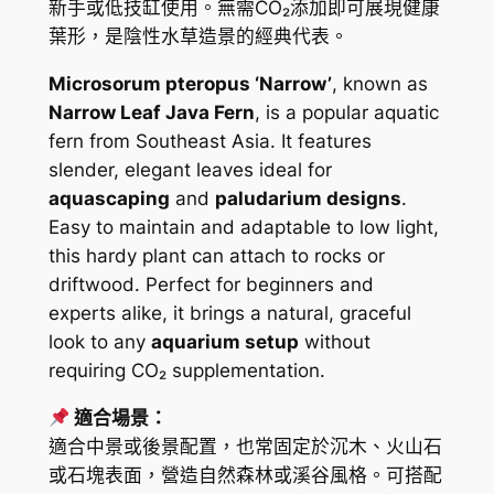
新手或低技缸使用。無需CO₂添加即可展現健康
m
葉形，是陰性水草造景的經典代表。
p
t
Microsorum pteropus ‘Narrow’
, known as
e
Narrow Leaf Java Fern
, is a popular aquatic
r
fern from Southeast Asia. It features
o
slender, elegant leaves ideal for
p
aquascaping
and
paludarium designs
.
u
Easy to maintain and adaptable to low light,
s
this hardy plant can attach to rocks or
'
driftwood. Perfect for beginners and
N
experts alike, it brings a natural, graceful
a
look to any
aquarium setup
without
r
requiring CO₂ supplementation.
r
適合場景：
o
適合中景或後景配置，也常固定於沉木、火山石
w
或石塊表面，營造自然森林或溪谷風格。可搭配
'