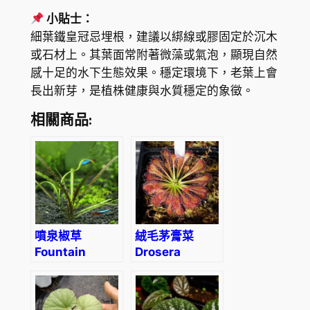
小貼士：
細葉鐵皇冠忌埋根，建議以綁線或膠固定於沉木
或石材上。其葉面常附著微藻或氣泡，顯現自然
感十足的水下生態效果。穩定環境下，老葉上會
長出新芽，是植株健康與水質穩定的象徵。
相關商品:
噴泉椒草
絨毛茅膏菜
Fountain
Drosera
Cryptocoryne
Capillaris
(Cryptocoryne
retrospiralis)