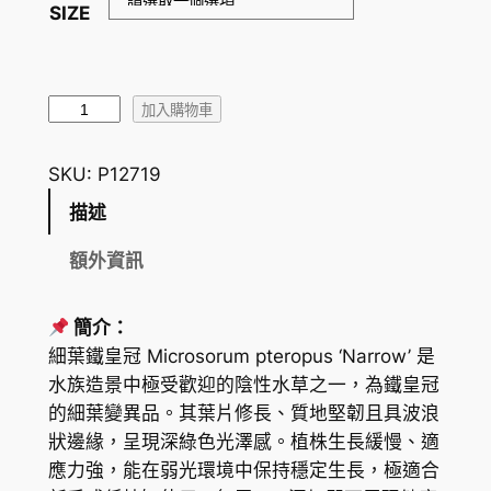
SIZE
細
加入購物車
葉
鐵
SKU:
P12719
皇
描述
冠
M
額外資訊
i
c
簡介：
r
細葉鐵皇冠
Microsorum pteropus ‘Narrow’
是
o
水族造景中極受歡迎的陰性水草之一，為鐵皇冠
s
的細葉變異品。其葉片修長、質地堅韌且具波浪
o
狀邊緣，呈現深綠色光澤感。植株生長緩慢、適
r
應力強，能在弱光環境中保持穩定生長，極適合
u