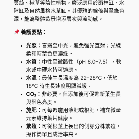
莫絲、椒草等陰性植物，廣泛應用於雨林缸、水
數
陸缸及自然風格水草缸。其優雅的線條與翠綠色
量
澤，能為整體造景增添層次與流動感。
養護要點：
光照：
喜弱至中光，避免強光直射；光線
柔和時葉色更濃綠。
水質：
中性至微酸性（pH 6.0–7.5），軟
水或中硬水皆可適應。
水溫：
最佳生長溫度為 22–28°C，低於
18°C 時生長速度明顯減緩。
CO₂：
非必要，但添加後可促進新葉生長
與葉色亮度。
施肥：
可每週施用液肥或根肥，補充微量
元素維持葉片健康。
繁殖：
可從根莖上長出的側芽分株繁殖，
操作簡單且成活率高。