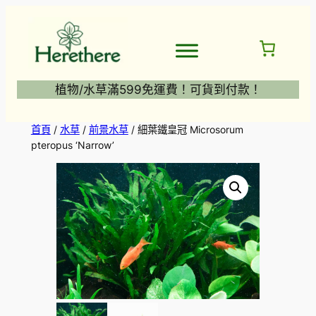
跳
至
主
要
內
植物/水草滿599免運費！可貨到付款！
容
首頁
/
水草
/
前景水草
/ 細葉鐵皇冠 Microsorum
pteropus ‘Narrow’