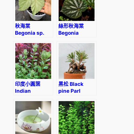
秋海棠
絲形秋海棠
Begonia sp.
Begonia
sliver
filiformis
印度小圓葉
黑松 Black
Indian
pine Parl
Toothcup
(Pinus
(Rotala
thunbergii)
indica)