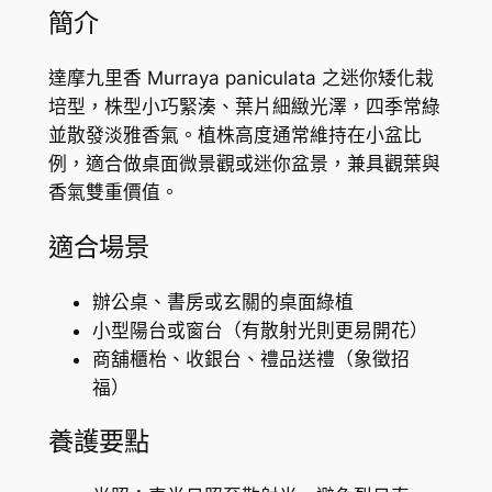
u
0
簡介
r
到
r
達摩九里香 Murraya paniculata 之迷你矮化栽
a
H
培型，株型小巧緊湊、葉片細緻光澤，四季常綠
y
K
並散發淡雅香氣。植株高度通常維持在小盆比
a
例，適合做桌面微景觀或迷你盆景，兼具觀葉與
$
p
香氣雙重價值。
a
8
n
適合場景
6
i
.
c
辦公桌、書房或玄關的桌面綠植
u
7
小型陽台或窗台（有散射光則更易開花）
l
商舖櫃枱、收銀台、禮品送禮（象徵招
1
a
福）
t
a
養護要點
數
量