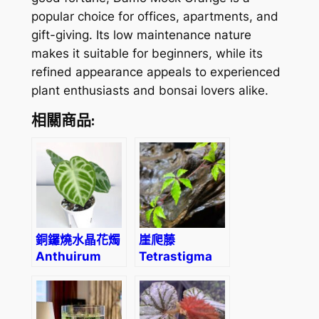
popular choice for offices, apartments, and
gift-giving. Its low maintenance nature
makes it suitable for beginners, while its
refined appearance appeals to experienced
plant enthusiasts and bonsai lovers alike.
相關商品:
銅鑼燒水晶花燭
崖爬藤
Anthuirum
Tetrastigma
crystallinum
obtectum
‘Dorayaki’
(Wall.) Planch