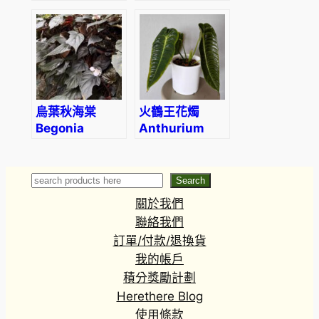
elephant ear
curtisii
(Remusatia
vivipara)
烏葉秋海棠
火鶴王花燭
Begonia
Anthurium
ornithophylla
veitchii
Search
Search
關於我們
聯絡我們
訂單/付款/退換貨
我的帳戶
積分獎勵計劃
Herethere Blog
使用條款