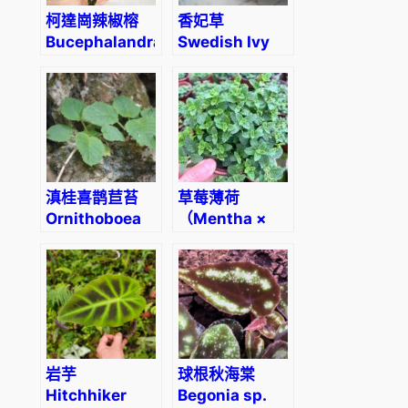
柯達崗辣椒榕
香妃草
Bucephalandra
Swedish Ivy
sp. “Kodak”
(Plectranthus
coleoides
.Var)
滇桂喜鹊苣苔
草莓薄荷
Ornithoboea
（Mentha ×
wildeana
piperita
‘Strawberry’）
岩芋
球根秋海棠
Hitchhiker
Begonia sp.