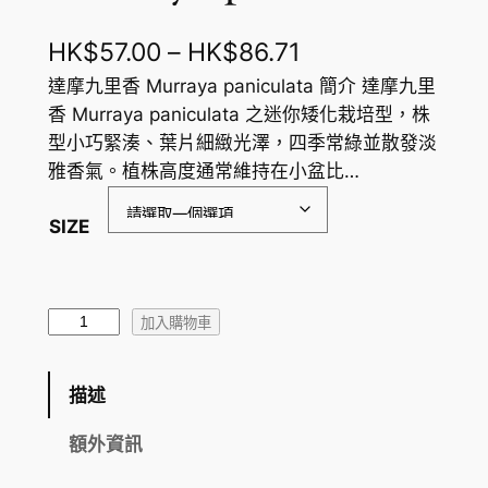
價
HK$
57.00
–
HK$
86.71
格
達摩九里香 Murraya paniculata 簡介 達摩九里
香 Murraya paniculata 之迷你矮化栽培型，株
範
型小巧緊湊、葉片細緻光澤，四季常綠並散發淡
圍
雅香氣。植株高度通常維持在小盆比…
：
SIZE
H
K
$
達
加入購物車
摩
5
九
7
描述
里
.
香
額外資訊
M
0