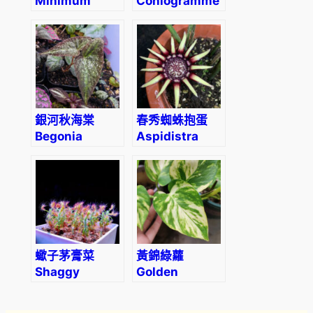
Minimum
Coniogramme
Wittebergense
emeiensis
‘Golden
Zebra’
銀河秋海棠
春秀蜘蛛抱蛋
Begonia
Aspidistra
variabilis
chunxiuensis
(The
upgraded
version)
蠍子茅膏菜
黃錦綠蘿
Shaggy
Golden
sundew
Pothos
(Drosera
(Epipremnum