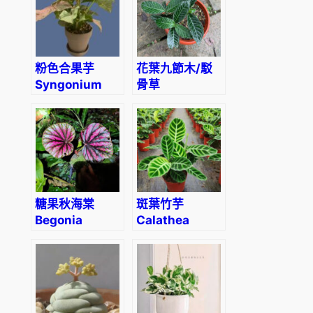
粉色合果芋
花葉九節木/駁
Syngonium
骨草
Pink Splash
Psychotria
calocarpa
Kurz
糖果秋海棠
斑葉竹芋
Begonia
Calathea
‘Candy
zebrina
Stripes’