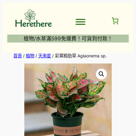
跳
至
主
要
內
植物/水草滿599免運費！可貨到付款！
容
首頁
/
植物
/
天南星
/ 彩葉粗肋草 Aglaonema sp.