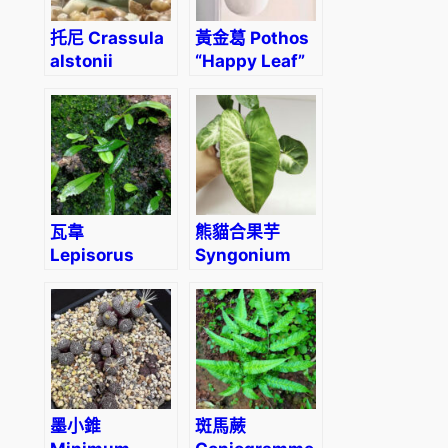
托尼 Crassula
黃金葛 Pothos
alstonii
“Happy Leaf”
瓦韋
熊貓合果芋
Lepisorus
Syngonium
thunbergianus
‘Panda’
(Kaulf.) Ching
墨小錐
斑馬蕨