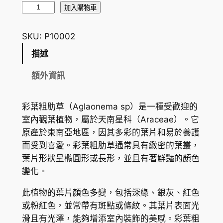
彩
加入購物車
葉
粗
SKU:
P10002
肋
描述
草
A
額外資訊
g
l
彩葉粗肋草（Aglaonema sp）是一種受歡迎的
a
室內觀葉植物，屬於天南星科（Araceae）。它
o
原產於東南亞地區，因其多彩的葉片和易於養護
n
而受到喜愛。彩葉粗肋草通常具有緻密的葉叢，
e
葉片形狀呈橢圓形或長形，並且有著鮮豔的顏色
m
變化。
a
s
此植物的葉片顏色多變，包括深綠、銀灰、紅色
p
或粉紅色，並常帶有斑點或條紋。其葉片表面光
.
滑且有光澤，能夠增添室內裝飾的美感。彩葉粗