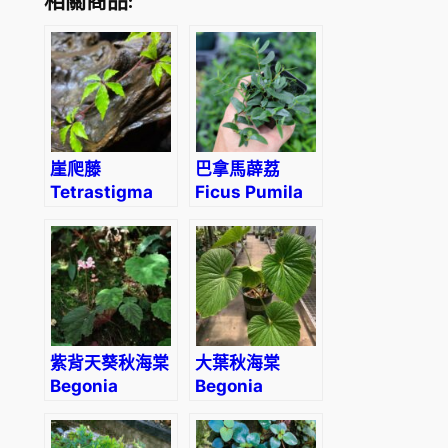
相關商品:
崖爬藤
巴拿馬薜荔
Tetrastigma
Ficus Pumila
obtectum
Narrow leaf
(Wall.) Planch
紫背天葵秋海棠
大葉秋海棠
Begonia
Begonia
fimbristipula
megalophyllaria
Hance
C. Y. Wu