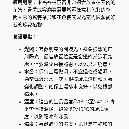
適用場景：
永福唇柱苣苔非常適合放置在室內的
a
花架、書房或客廳等需要增添綠意和色彩的空
y
間。它的獨特葉形和花色使其成為室內園藝愛好
u
者的珍藏植物。
n
養護要點：
g
f
光照：
喜歡明亮的間接光，避免強烈的直
u
射陽光。最佳放置位置是窗邊的光線明亮
e
處，但要避免直接照射，以免葉片燒焦。
n
水分：
保持土壤微濕，不宜過乾或過濕。
s
通常每週澆水一次，根據環境濕度和季節
i
變化調整。確保土壤排水良好，以免根部
s
積水。
數
溫度：
適宜的生長溫度為18°C至24°C。冬
量
季需保持溫暖，避免低於10°C的環境溫
度，以防霜凍和寒風。
濕度：
喜歡較高的濕度，尤其是在乾燥的