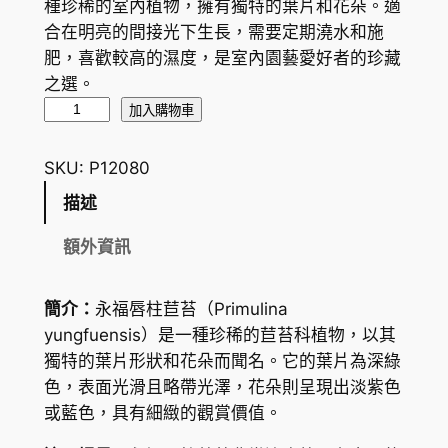
種珍稀的室內植物，擁有獨特的葉片和花朵。適
合在明亮的間接光下生長，需要定期澆水和施
肥，喜歡較高的濕度，是室內園藝愛好者的珍藏
之選。
永
加入購物車
福
唇
SKU:
P12080
柱
描述
苣
苔
額外資訊
P
r
簡介：
永福唇柱苣苔（
Primulina
i
yungfuensis
）是一種珍稀的苣苔科植物，以其
m
獨特的葉片形狀和花朵而聞名。它的葉片為深綠
u
色，表面光滑且略帶光澤，花朵則呈現出淡紫色
l
或藍色，具有細緻的觀賞價值。
i
n