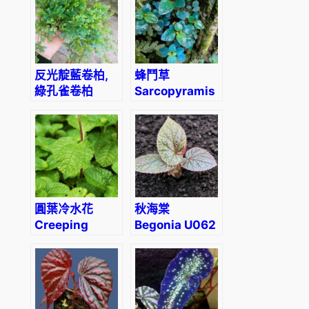
反光靛藍卷柏,
蜂鬥草
綠孔雀卷柏
Sarcopyramis
Green
sp. Blue
Peacock
Spikemoss
(Selaginella
uncinata)
圓葉冷水花
秋海棠
Creeping
Begonia U062
Charlie (Pilea
nummulariifollia)