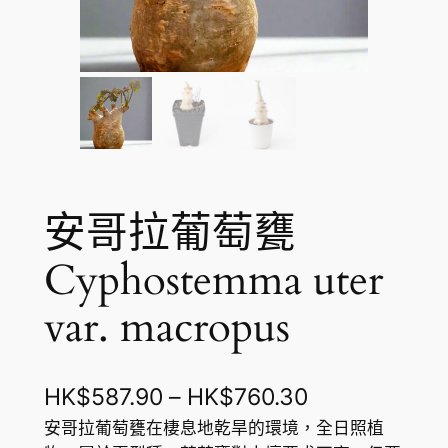
安哥拉葡萄甕
Cyphostemma uter
var. macropus
價
HK$
587.90
–
HK$
760.30
格
安哥拉葡萄甕在棲息地乾旱的環境，全日照植