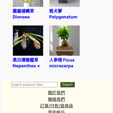
圓齒捕蠅草
姬犬蓼
Dionaea
Polygonatum
muscipula
capitatum
‘adentate’
黑白環豬籠草
人參榕 Ficus
Nepenthes ×
microcarpa
ventrata
‘Ginseng’
‘Black &
White’
Search
Search
關於我們
聯絡我們
訂單/付款/退換貨
我的帳戶