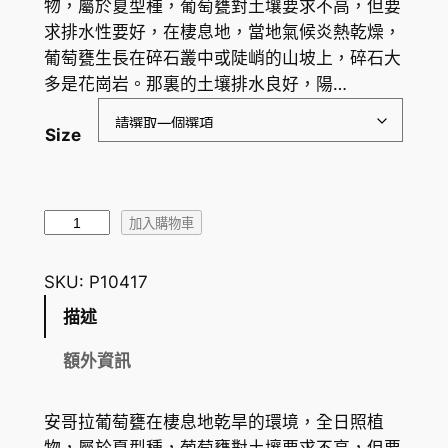
物，屬於夏型種，葡萄甕對土壤要求不高，但要
範
求排水性要好，在棲息地，當地氣候炎熱乾燥，
圍
葡萄甕生長在碎石叢中或陡峭的山坡上，碎石大
多是花崗岩。那裏的土壤排水良好，陽…
：
H
Size
K
$
安
5
加入購物車
哥
8
拉
SKU:
P10417
7
葡
描述
萄
.
甕
額外資訊
9
C
0
y
安哥拉葡萄甕在棲息地乾旱的環境，全日照植
p
到