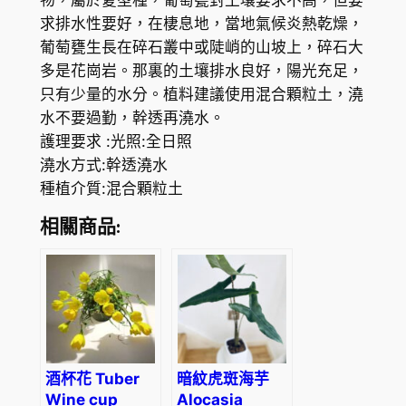
物，屬於夏型種，葡萄甕對土壤要求不高，但要
h
H
求排水性要好，在棲息地，當地氣候炎熱乾燥，
o
葡萄甕生長在碎石叢中或陡峭的山坡上，碎石大
K
s
多是花崗岩。那裏的土壤排水良好，陽光充足，
t
$
只有少量的水分。植料建議使用混合顆粒土，澆
e
7
水不要過勤，幹透再澆水。
m
護理要求 :光照:全日照
6
m
澆水方式:幹透澆水
a
0
種植介質:混合顆粒土
u
.
t
相關商品:
3
e
r
0
v
a
r
.
酒杯花 Tuber
暗紋虎斑海芋
m
Wine cup
Alocasia