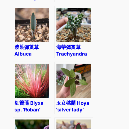
a
(Geissorhiza
zebrina
c
corrugata)
‘Reticulata’
r
o
p
u
s
波葉彈簧草
海帶彈簧草
數
Albuca
Trachyandra
量
dilucula (Slug
tortilis
Spring Grass)
紅簀藻 Blyxa
玉女毬蘭 Hoya
sp. ‘Roban’
‘silver lady’