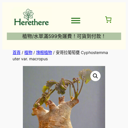
跳
至
主
要
內
植物/水草滿599免運費！可貨到付款！
容
首頁
/
植物
/
塊根植物
/ 安哥拉葡萄甕 Cyphostemma
uter var. macropus