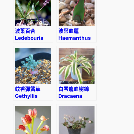
波葉百合
波葉血蓮
Ledebouria
Haemanthus
crispa
crispus
蚊香彈簧草
白雪龍血樹錦
Gethyllis
Dracaena
linearis
‘White Aspen’