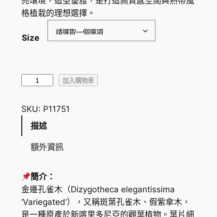
亮環境，造型優雅，是打造高質感空間與熱帶風
圍
格植栽的理想選擇。
：
Size
H
K
$
金
加入購物車
邊
1
孔
SKU:
P11751
3
雀
描述
9
木
F
.
額外資訊
a
1
l
簡介：
0
s
金邊孔雀木（
Dizygotheca elegantissima
e
到
‘Variegated’），又稱斑葉孔雀木、假紫傘木，
A
H
是一種原產於新喀里多尼亞的觀葉植物。葉片細