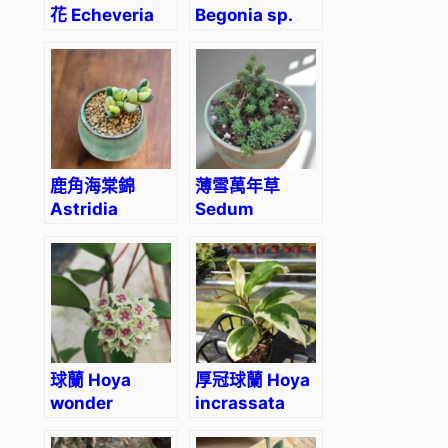
花 Echeveria
Begonia sp.
colorata
curtisii
‘Mexican
Giant’
鹿角海棠錦
薄雪萬年草
Astridia
Sedum
velutina var.
hispanicum
(Spanish
Stonecrop)
球蘭 Hoya
厚冠球蘭 Hoya
wonder
incrassata
albomarginata