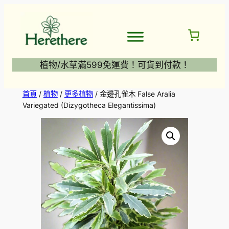
跳
至
主
要
內
植物/水草滿599免運費！可貨到付款！
容
首頁
/
植物
/
更多植物
/ 金邊孔雀木 False Aralia
Variegated (Dizygotheca Elegantissima)