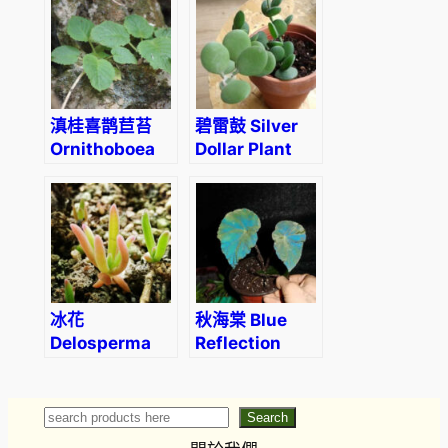
滇桂喜鹊苣苔
碧雷鼓 Silver
Ornithoboea
Dollar Plant
wildeana
(Xerosicyos
danguyi)
冰花
秋海棠 Blue
Delosperma
Reflection
bosseranum
Begonia
(Begonia sp)
Search
Search