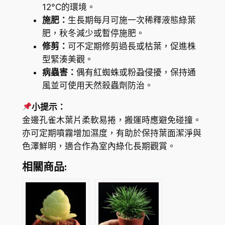
12°C的環境。
z
施肥：
生長期每月可施一次稀釋液態綠葉
y
肥，秋冬減少或暫停施肥。
g
修剪：
可不定期修剪過長或枯葉，促進株
o
型緊湊美觀。
t
病蟲害：
偶有紅蜘蛛或粉蝨侵擾，保持通
h
風並可使用天然殺蟲劑防治。
e
c
小提示：
a
金邊孔雀木葉片柔軟易捲，搬運時應避免碰撞。
E
亦可定期噴霧增加濕度，有助於保持葉面潔淨與
l
色澤鮮明，適合作為室內綠化長期觀賞。
e
相關商品:
g
a
n
t
i