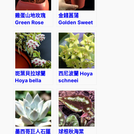
s
s
雞蛋山地玫瑰
金錢菖蒲
i
Green Rose
Golden Sweet
m
Mountain
Flag (Acorus
a
(Greenovia
gramineus)
diplocycla
)
var. gigantea)
數
量
斑葉貝拉球蘭
西尼波蘭 Hoya
Hoya bella
schneei
variegated
墨西哥巨人石蓮
球根秋海棠