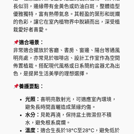
r
長似羽，邊緣帶有金黃色或奶油白斑，整體造型
K
a
優雅獨特，富有熱帶氣息。其輕盈的葉形和斑斕
l
$
的色彩，讓它在室內植物界中脫穎而出，深受植
i
2
栽愛好者喜愛。
a
8
V
適合場景：
a
2
非常適合擺放於客廳、書房、窗邊、陽台等通風
r
明亮處，亦常見於咖啡店、設計工作室作為空間
.
i
佈置植栽。搭配現代風格或日系簡約盆器尤為出
2
e
色，是提昇生活美學的理想選擇。
g
0
養護要點：
a
t
光照：
喜明亮散射光，可適應室內環境，
e
避免長時間直曬造成葉緣灼傷。
d
水分：
見乾再澆，保持盆土微濕但不積
(
水，避免根系腐爛。
D
溫度：
適合生長於18°C至28°C，避免低於
i