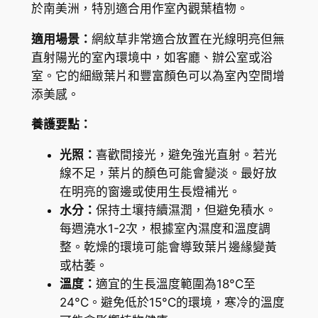
於南美洲，特別適合用作室內觀葉植物。
r
v
適用場景：
網紋草非常適合放置在光線明亮但無
e
直射陽光的室內環境中，如客廳、辦公室或浴
P
室。它的細緻葉片和豐富顏色可以為室內空間增
l
添美感。
a
養護要點：
n
t
光照：
喜歡間接光，避免強光直射。若光
(
線不足，葉片的顏色可能會變淡。最好放
F
在明亮的窗邊或使用生長燈補光。
i
水分：
保持土壤持續濕潤，但避免積水。
t
每週澆水1-2次，根據室內濕度和溫度調
t
整。乾燥的環境可能會導致葉片邊緣變黃
o
或枯萎。
n
溫度：
適宜的生長溫度範圍為18°C至
i
24°C。避免低於15°C的環境，寒冷的溫度
a