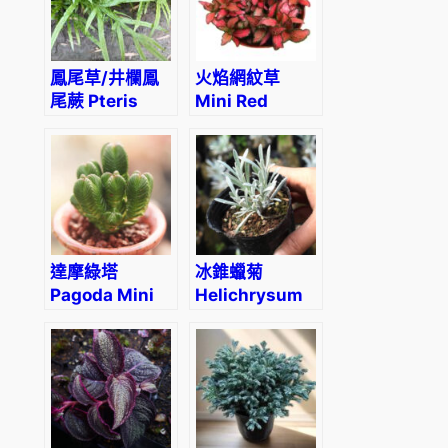
鳳尾草/井欄鳳
火焰網紋草
尾蕨 Pteris
Mini Red
multifida
Veined
(Fittonia
Albivenis) (直
徑5-10cm)
達摩綠塔
冰錐蠟菊
Pagoda Mini
Helichrysum
Jade
‘Crystal Ice’
(Crassula
quadrangularis)
(直徑4-6cm)