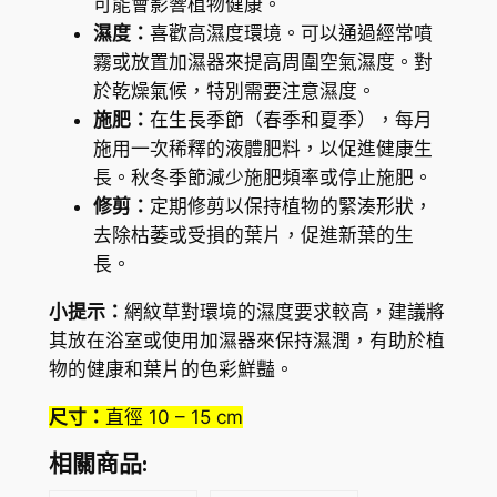
可能會影響植物健康。
v
濕度：
喜歡高濕度環境。可以通過經常噴
e
霧或放置加濕器來提高周圍空氣濕度。對
r
於乾燥氣候，特別需要注意濕度。
s
施肥：
在生長季節（春季和夏季），每月
c
施用一次稀釋的液體肥料，以促進健康生
h
長。秋冬季節減少施肥頻率或停止施肥。
a
修剪：
定期修剪以保持植物的緊湊形狀，
f
去除枯萎或受損的葉片，促進新葉的生
f
長。
e
l
小提示：
網紋草對環境的濕度要求較高，建議將
t
其放在浴室或使用加濕器來保持濕潤，有助於植
i
物的健康和葉片的色彩鮮豔。
i
尺寸：
直徑 10 – 15 cm
)
數
相關商品:
量