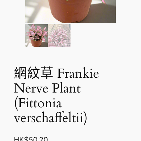
網紋草 Frankie
Nerve Plant
(Fittonia
verschaffeltii)
HK$
50.20