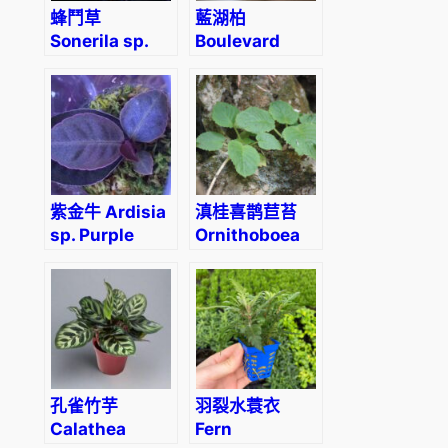
蜂鬥草
藍湖柏
Sonerila sp.
Boulevard
phitsanulok
cypress
(Chamaecyparis
pisifera
‘Boulevard’)
紫金牛 Ardisia
滇桂喜鹊苣苔
sp. Purple
Ornithoboea
wildeana
孔雀竹芋
羽裂水蓑衣
Calathea
Fern