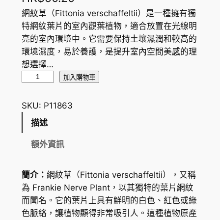
網紋草（Fittonia verschaffeltii）是一種擁有獨
特網紋葉片的室內觀葉植物，適合放置在光線明
亮的室內環境中。它需要保持土壤濕潤和較高的
環境濕度，易於養護，是提升室內空間美感的理
想選擇…
網
加入購物車
紋
草
SKU:
P11863
F
描述
r
a
額外資訊
n
k
簡介：
網紋草（
Fittonia verschaffeltii
），又稱
i
為 Frankie Nerve Plant，以其獨特的葉片網紋
e
而聞名。它的葉片上具有鮮明的白色、紅色或綠
N
色脈絡，讓植物顯得非常吸引人。這種植物原產
e