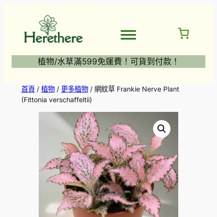
跳
至
主
要
內
植物/水草滿599免運費！可貨到付款！
容
首頁
/
植物
/
更多植物
/ 網紋草 Frankie Nerve Plant
(Fittonia verschaffeltii)