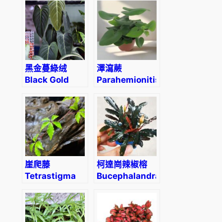
黑金蔓綠绒
澤瀉蕨
Black Gold
Parahemionitis
Philodendron
cordata
(Philodendron
Melanochrysum)
崖爬藤
柯達崗辣椒榕
Tetrastigma
Bucephalandra
obtectum
sp. “Kodak”
(Wall.) Planch