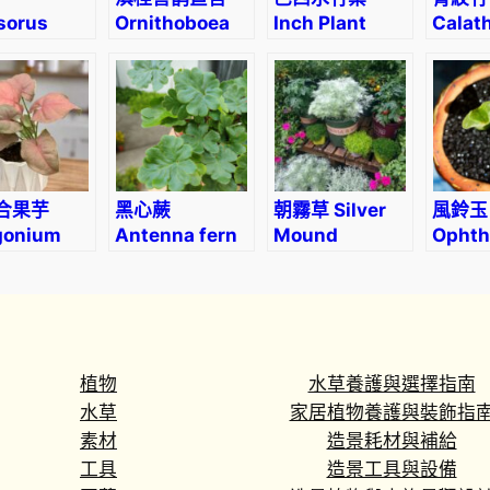
e
sorus
Ornithoboea
Inch Plant
Calat
b
bergianus
wildeana
(Tradescantia
insign
r
lf.) Ching
fluminensis
i
variegata)
n
a
'
P
合果芋
黑心蕨
朝霧草 Silver
風鈴玉
u
gonium
Antenna fern
Mound
Ophth
ophyllum
(Doryopteris
(Artemisia
little
r
n
cordata)
schmidtiana Maxim.)
(Con
p
sta’
deviu
l
e
T
植物
水草養護與選擇指南
i
水草
家居植物養護與裝飾指
n
素材
造景耗材與補給
g
工具
造景工具與設備
e