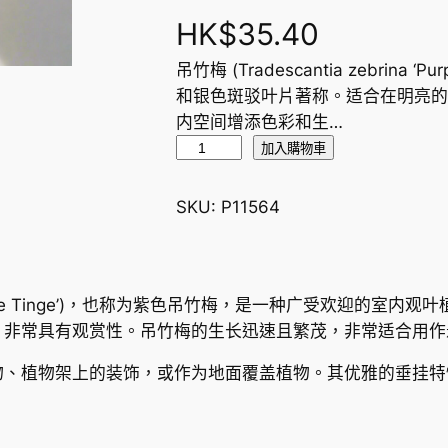
HK$
35.40
吊竹梅 (Tradescantia zebrina
和银色斑驳叶片著称。适合在明亮的
内空间增添色彩和生…
吊
加入購物車
竹
梅
SKU:
P11564
W
a
n
d
ina ‘Purple Tinge’)，也称为紫色吊竹梅，是一种广受欢
e
，非常具有观赏性。吊竹梅的生长迅速且繁茂，非常适合用作
r
物、植物架上的装饰，或作为地面覆盖植物。其优雅的垂挂特
i
n
g