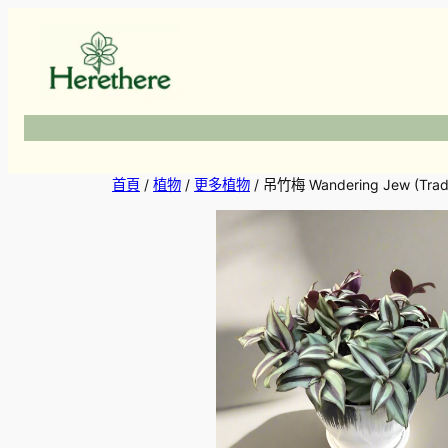
跳
至
主
要
內
容
首頁
/
植物
/
更多植物
/ 吊竹梅 Wandering Jew (Trades