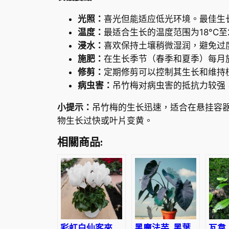
光照：
喜光但能适应低光环境。最佳生
温度：
最适合生长的温度范围为18°C至
浸水：
喜欢保持土壤稍微湿润，避免过
施肥：
在生长季节（春季和夏季）每月
修剪：
定期修剪可以控制其生长和维持
病虫害：
吊竹梅对病虫害的抵抗力较强
小提示：
吊竹梅的生长迅速，适合在悬挂容
物生长过快或叶片变黄。
相關商品:
彩虹白仙客來
黑魔法芋, 黑葉
瓦韋