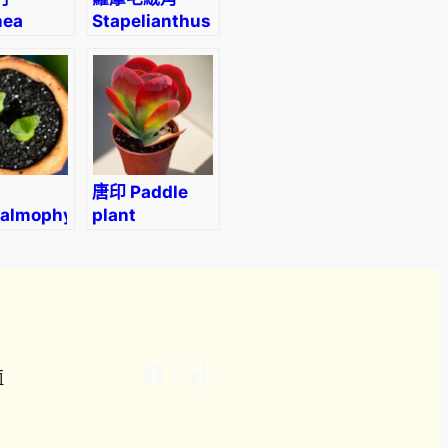
hea
Stapelianthus
is
pilosus
唐印 Paddle
almophyllum
plant
woodii
(Kalanchoe
ophytum
thyrsiflora)
m)
Facebook
X
TikTok
南