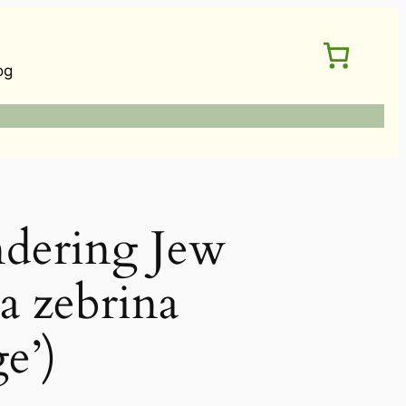
og
ering Jew
a zebrina
e’)