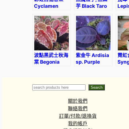
Cyclamen
芋 Black Taro
Lepi
‘Rainbow
(Colocasia
thun
White’
esculenta
(Kau
‘Black Magic’)
波點黑武士秋海
紫金牛 Ardisia
霓虹
棠 Begonia
sp. Purple
Syn
Darth Vader
pod
‘Green Spots’
‘Neo
Robu
Search
Search
關於我們
聯絡我們
訂單/付款/退換貨
我的帳戶