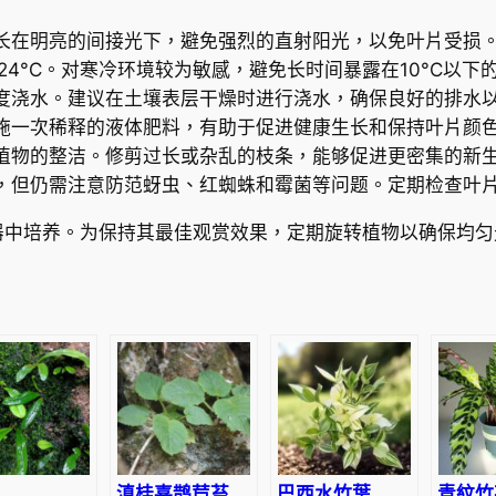
J
长在明亮的间接光下，避免强烈的直射阳光，以免叶片受损
e
24°C。对寒冷环境较为敏感，避免长时间暴露在10°C以下
w
度浇水。建议在土壤表层干燥时进行浇水，确保良好的排水
(
施一次稀释的液体肥料，有助于促进健康生长和保持叶片颜
T
植物的整洁。修剪过长或杂乱的枝条，能够促进更密集的新
r
，但仍需注意防范蚜虫、红蜘蛛和霉菌等问题。定期检查叶
a
d
器中培养。为保持其最佳观赏效果，定期旋转植物以确保均匀
e
s
c
a
n
t
i
a
z
滇桂喜鹊苣苔
巴西水竹葉
青紋竹