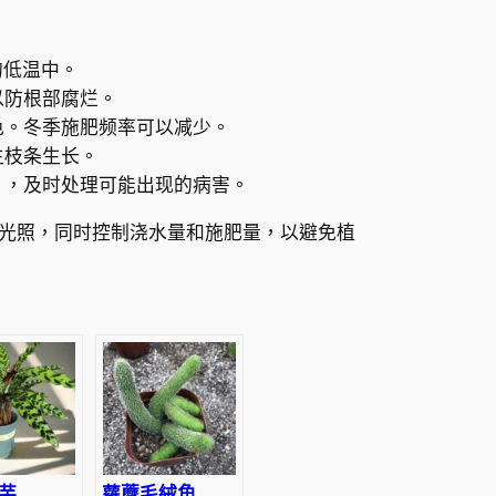
。
的低温中。
以防根部腐烂。
色。冬季施肥频率可以减少。
生枝条生长。
片，及时处理可能出现的病害。
光照，同时控制浇水量和施肥量，以避免植
芋
蘿藦毛絨角