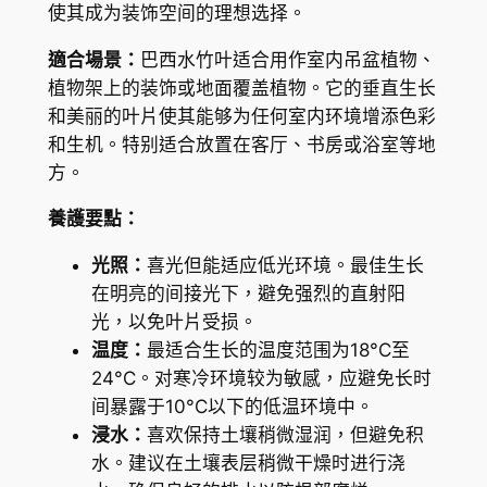
使其成为装饰空间的理想选择。
t
(
適合場景：
巴西水竹叶适合用作室内吊盆植物、
T
植物架上的装饰或地面覆盖植物。它的垂直生长
r
和美丽的叶片使其能够为任何室内环境增添色彩
a
和生机。特别适合放置在客厅、书房或浴室等地
d
方。
e
養護要點：
s
c
光照：
喜光但能适应低光环境。最佳生长
a
在明亮的间接光下，避免强烈的直射阳
n
光，以免叶片受损。
t
温度：
最适合生长的温度范围为18°C至
i
24°C。对寒冷环境较为敏感，应避免长时
a
间暴露于10°C以下的低温环境中。
f
浸水：
喜欢保持土壤稍微湿润，但避免积
l
水。建议在土壤表层稍微干燥时进行浇
u