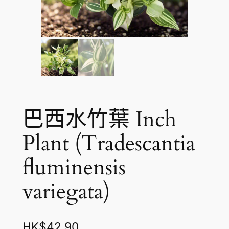
巴西水竹葉 Inch
Plant (Tradescantia
fluminensis
variegata)
HK$
42.90