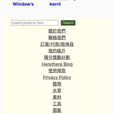
Window’s
kerrii
tears
(Tradescantia
navicularis)
Search
Search
(直徑2-4cm)
關於我們
聯絡我們
訂單/付款/退換貨
我的帳戶
積分獎勵計劃
Herethere Blog
使用條款
Privacy Policy
植物
水草
素材
工具
園藝