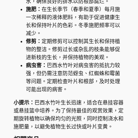
水，确保良好的排水以防根部腐烂。
m
施肥：
在生长季节（春季和夏季）每月施
i
一次稀释的液体肥料，有助于促进健康生
n
长和保持叶片的色彩。冬季施肥频率可以
e
减少。
n
修剪：
定期修剪可以控制其生长和保持植
s
物的整洁。修剪过长或杂乱的枝条能够促
i
进新枝的生长，并保持植物的美观。
s
病虫害：
巴西水竹叶对病虫害的抵抗力较
v
强，但仍需注意防范蚜虫、红蜘蛛和霉菌
a
等问题。定期检查叶片和根部，及时处理
r
可能出现的病害。
i
e
小提示：
巴西水竹叶生长迅速，适合在悬挂容器
g
或悬挂篮中培养。为了保持最佳的观赏效果，定
a
期旋转植物以确保均匀的光照，同时控制浇水和
t
施肥量，以避免植物生长过快或叶片变黄。
a