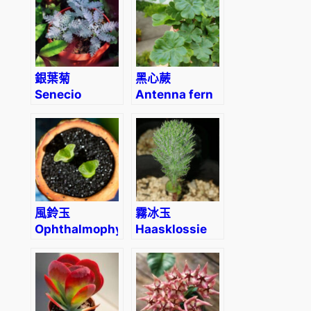
‘Compacta’)
銀葉菊
黑心蕨
Senecio
Antenna fern
cineraria
(Doryopteris
cordata)
風鈴玉
霧冰玉
Ophthalmophyllum
Haasklossie
littlewoodii
(Eriospermum
(Conophytum
paradoxum)
devium)