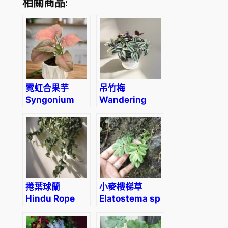
相關商品:
)
數
量
霓虹合果芋
吊竹梅
Syngonium
Wandering
podophyllum
Jew
‘Neon
(Tradescantia
Robusta’
zebrina
‘Purple
Tinge’)
捲葉球蘭
小麥樓梯草
Hindu Rope
Elatostema sp
(Hoya
carnosa