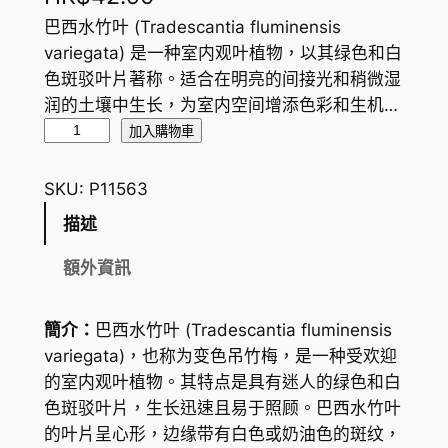
巴西水竹叶 (Tradescantia fluminensis
variegata) 是一种室内观叶植物，以其绿色和白
色斑驳叶片著称。适合在明亮的间接光和稍微湿
润的土壤中生长，为室内空间增添色彩和生机…
巴
加入購物車
西
水
SKU:
P11563
竹
描述
葉
I
額外資訊
n
c
簡介：
巴西水竹叶 (Tradescantia fluminensis
h
variegata)，也称为变色吊竹梅，是一种受欢迎
P
的室内观叶植物。其特点是具有迷人的绿色和白
l
色斑驳叶片，生长迅速且易于照顾。巴西水竹叶
a
的叶片呈心形，边缘带有白色或奶油色的斑纹，
n