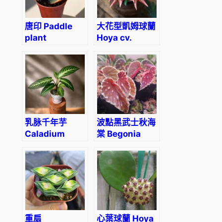
唐印 Paddle
大花型凱姆球蘭
plant
Hoya cv.
(Kalanchoe
kaimuki
thyrsiflora)
乳脉千年芋
波點黑武士秋海
Caladium
棠 Begonia
Lindenii
Darth Vader
Magnificum
‘Green Spots’
(Xanthosoma
lindenii)
重扇
心葉球蘭 Hoya