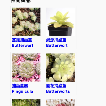
相關商品:
塞提捕蟲堇
緹娜捕蟲堇
Butterwort
Butterwort
(Pinguicula
(Pinguicula
‘Sethos’)
Tina) (直徑3-
5cm)
捕蟲堇屬
圓花捕蟲堇
Pinguicula
Butterworts
zecherix x
(Pinguicula
gypsicola
rotundiflora)