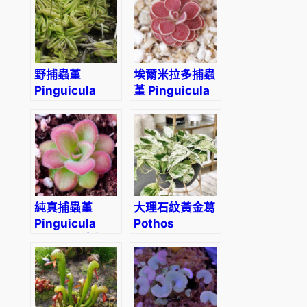
(Butterwort)
野捕蟲堇
埃爾米拉多捕蟲
Pinguicula
堇 Pinguicula
lusitanica
El Mirador
純真捕蟲堇
大理石紋黃金葛
Pinguicula
Pothos
agnata (直徑
“Marble
3-5cm)
Queen”