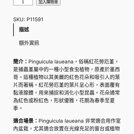
紅
加入購物車
花
勞
SKU:
P11591
厄
描述
堇
B
額外資訊
u
t
簡介：
Pinguicula laueana，俗稱紅花勞厄堇，
t
是捕蟲堇屬中的一種小型食虫植物，原產於墨西
e
哥。這種植物以其美麗的紅色花朵和吸引人的葉
r
片而著稱。紅花勞厄堇的葉片呈心形，表面覆有
w
黏液腺體，用來捕捉和消化小型昆蟲。花朵通常
o
為紅色或粉紅色，形狀優雅，花期為春季至夏
r
季。
t
P
適合場景：
Pinguicula laueana 非常適合用作室
i
內盆栽，尤其適合放置在光線充足的窗台或植物
n