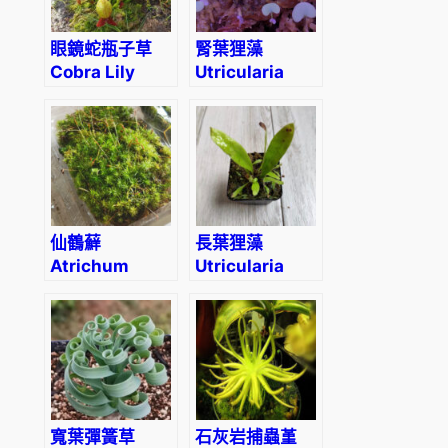
眼鏡蛇瓶子草
腎葉狸藻
Cobra Lily
Utricularia
(Darlingtonia
Reniformis
californica)
(直徑2-4cm)
仙鶴蘚
長葉狸藻
Atrichum
Utricularia
undulatum
longifolia
寬葉彈簧草
石灰岩捕蟲堇