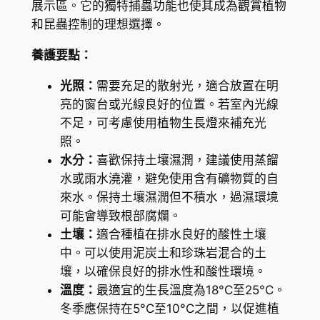
展示區。它的獨特捕蟲功能也使其成為觀賞植物
g
和昆蟲控制的理想選擇。
u
養護要點：
i
c
光照：
需要充足的散射光，適合放置在明
u
亮的窗台或光線良好的位置。若室內光線
l
不足，可考慮使用植物生長燈來補充光
a
照。
l
水分：
喜歡保持土壤濕潤，建議使用蒸餾
a
水或雨水澆灌，避免使用含有礦物質的自
u
來水。保持土壤濕潤但不積水，過濕環境
e
可能會導致根部腐爛。
a
土壤：
適合種植在排水良好的酸性土壤
n
中。可以使用泥炭土和珍珠岩混合的土
a
壤，以確保良好的排水性和酸性環境。
數
溫度：
最適宜的生長溫度為18°C至25°C。
量
冬季應保持在5°C至10°C之間，以促進植