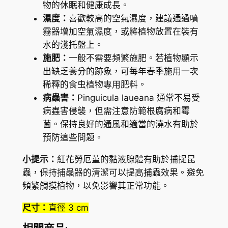
物的休眠和健康成長。
濕度：
喜歡較高的空氣濕度，建議通過噴
霧器增加空氣濕度，或將植物放置在裝有
水的淺托盤上。
施肥：
一般不需要頻繁施肥。若植物顯示
出缺乏養分的跡象，可每年春季施用一次
稀釋的食虫植物專用肥料。
病蟲害：
Pinguicula laueana 通常不易受
病蟲害侵襲，但需注意防範根腐病和霉
菌。保持良好的通風和適當的澆水有助於
預防這些問題。
小提示：
紅花勞厄堇的黏液腺體有助於捕捉昆
蟲，保持捕蟲器的清潔可以提高捕蟲效果。避免
頻繁觸摸植物，以免影響其正常功能。
尺寸：
直徑 3 cm