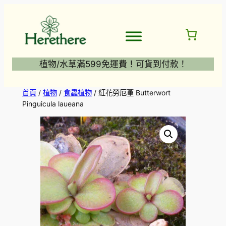
跳
至
主
要
內
植物/水草滿599免運費！可貨到付款！
容
首頁
/
植物
/
食蟲植物
/ 紅花勞厄堇 Butterwort
Pinguicula laueana