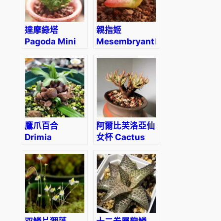
達摩綠塔
親指姬
Pagoda Mini
Mesembryanthemum
Jade
digitatum
(Crassula
(Dactylopsis
quadrangularis)
digitata)
(直徑4-6cm)
鷹爪百合
阿爾比芙洛亞仙
Drimia
女杯 Cactus
haworthioides
Jungle
(Dudleya
albiflora)