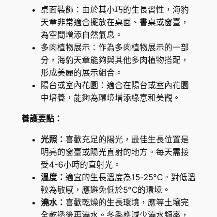
桌面裝飾：由於其小巧的生長習性，海豹
P
天章非常適合擺放在桌面、書桌或窗臺，
l
為空間增添自然氣息。
a
多肉植物展示：作為多肉植物展示的一部
n
分，海豹天章能夠與其他多肉植物搭配，
t
形成美麗的展示組合。
(
陽台或室內花園：適合在陽台或室內花園
A
中培養，能夠為環境增添綠意和美觀。
d
r
養護要點：
o
m
光照：
喜歡充足的陽光，最佳生長位置是
i
明亮的窗臺或陽光直射的地方。每天需接
s
受4-6小時的直射光。
c
溫度：
適宜的生長溫度為15-25°C。對低溫
h
較為敏感，應避免低於5°C的環境。
u
澆水：
喜歡乾燥的生長環境，應等土壤完
s
全乾透後再澆水。冬季應減少澆水頻率，