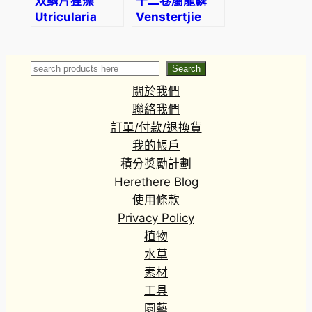
双鳞片狸藻
十二卷屬龍鱗
Utricularia
Venstertjie
bisquamata
Haworthia
(Bladderwort)
venosa ssp.
tessellata
Search
Search
關於我們
聯絡我們
訂單/付款/退換貨
我的帳戶
積分獎勵計劃
Herethere Blog
使用條款
Privacy Policy
植物
水草
素材
工具
園藝