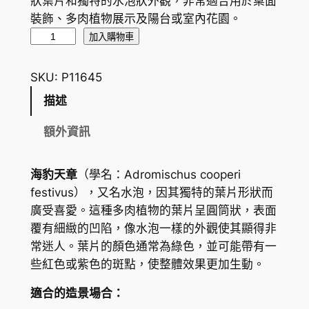
狀葉片和獨特的水泡狀外觀，非常適合用於桌面
裝飾、多肉植物展示及陽台或室內花園。
海
加入購物車
豹
天
SKU:
P11645
章
描述
,
水
額外資訊
泡
P
海豹天章
（學名：
Adromischus cooperi
l
festivus
），又名水泡，因其獨特的葉片形狀而
o
廣受喜愛。這種多肉植物的葉片呈圓筒狀，表面
v
覆有細緻的凹陷，像水泡一樣的外觀使其顯得非
e
常迷人。葉片的顏色通常為綠色，並可能帶有一
r
些紅色或紫色的斑點，使整體效果更加生動。
E
g
適合的造景場合：
g