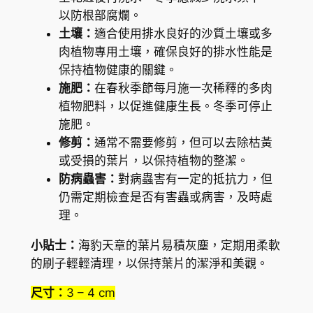
c
以防根部腐爛。
o
土壤：
適合使用排水良好的沙質土壤或多
o
肉植物專用土壤，確保良好的排水性能是
p
保持植物健康的關鍵。
e
施肥：
在春秋季節每月施一次稀釋的多肉
r
植物肥料，以促進健康生長。冬季可停止
i
施肥。
f
修剪：
通常不需要修剪，但可以去除枯黃
e
或受損的葉片，以保持植物的整潔。
s
防病蟲害：
對病蟲害有一定的抵抗力，但
t
仍需定期檢查是否有害蟲或病害，及時處
i
理。
v
小貼士：
海豹天章的葉片易積灰塵，定期用柔軟
u
的刷子輕輕清理，以保持葉片的潔淨和美觀。
s
)
尺寸：
3 – 4 cm
數