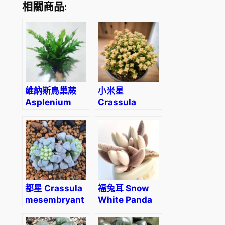
量
相關商品:
維納斯鳥巢蕨
小米星
Asplenium
Crassula
nidus ‘Dakila’
rupestris
‘Tom Thumb’
都星 Crassula
福兔耳 Snow
mesembryanthemopsis
White Panda
Plant
(Kalanchoe