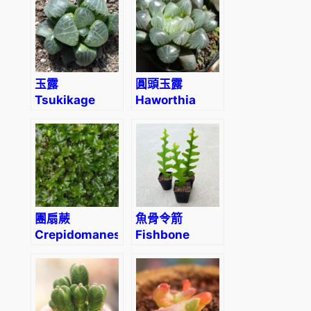
eriophylla) (直
徑2-4cm)
玉露
圓頭玉露
Tsukikage
Haworthia
(Haworthia
cooperi var.
cooperi)
pilifera
團扇蕨
魚骨令箭
Crepidomanes
Fishbone
minutum
cactus
(Epiphyllum
anguliger)