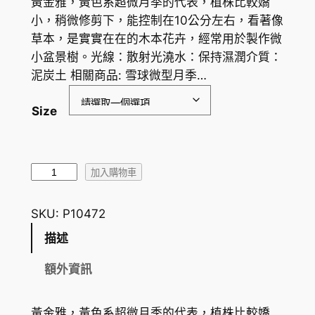
黃金雅，黃色系超微月季的代表，植株比較嬌
小，稍微修剪下，能控制在10公分左右，看著像
草本，是實實在在的木本花卉，經常用於製作微
小盆景樹。光線：散射光澆水：保持濕潤介質：
泥炭土 相關商品: 雪球微型月季…
Size
黃
加入購物車
金
雅
SKU:
P10472
微
描述
型
月
額外資訊
季
R
黃金雅，黃色系超微月季的代表，植株比較嬌