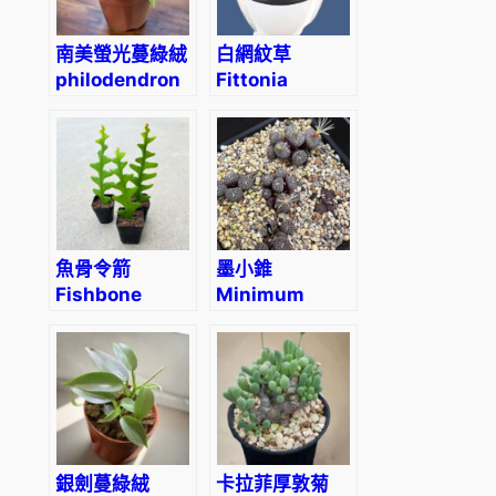
南美螢光蔓綠絨
白網紋草
philodendron
Fittonia
verrucosum
Albivenis
魚骨令箭
墨小錐
Fishbone
Minimum
cactus
Wittebergense
(Epiphyllum
anguliger)
銀劍蔓綠絨
卡拉菲厚敦菊