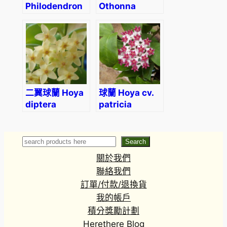
Philodendron
Othonna
hastatum
clavifolia
二翼球蘭 Hoya
球蘭 Hoya cv.
diptera
patricia
Search
Search
關於我們
聯絡我們
訂單/付款/退換貨
我的帳戶
積分獎勵計劃
Herethere Blog