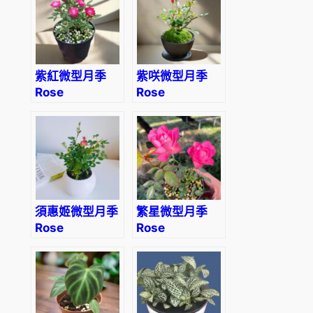
o
i
n
'
紫紅微型月季
紫咲微型月季
數
Rose
Rose
量
Miniature
Miniature
‘Fuchsia’
‘Zisaki’
須惠姬微型月季
繁星微型月季
Rose
Rose
Miniature
Miniature
‘Suehime’
‘Stars’