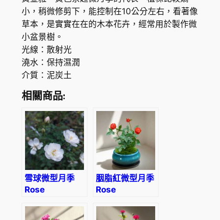
o
小，稍微修剪下，能控制在10公分左右，看著像
s
草本，是實實在在的木本花卉，經常用於製作微
e
小盆景樹。
M
光線：散射光
i
澆水：保持濕潤
n
介質：泥炭土
i
a
相關商品:
t
u
r
e
'
G
雪球微型月季
胭脂紅微型月季
o
Rose
Rose
l
Miniature
Miniature
d
‘Snow Ball’
‘Carmine’
C