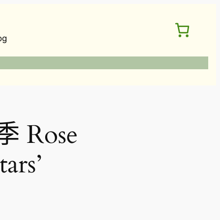
og
 Rose
tars’