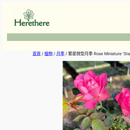
跳
至
主
要
內
容
首頁
/
植物
/
月季
/ 繁星微型月季 Rose Miniature ‘Star