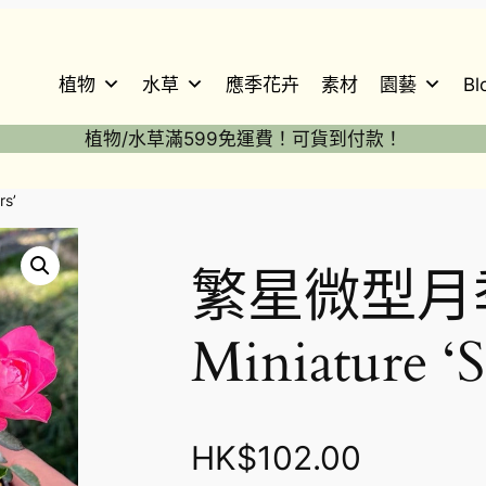
植物
水草
應季花卉
素材
園藝
Bl
植物/水草滿599免運費！可貨到付款！
s’
繁星微型月季
Miniature ‘S
HK$
102.00