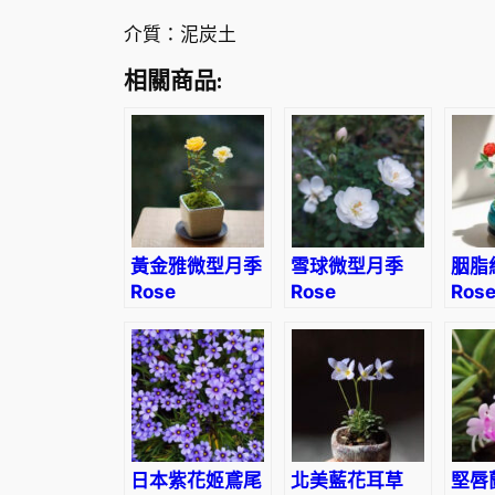
介質：泥炭土
相關商品:
黃金雅微型月季
雪球微型月季
胭脂
Rose
Rose
Ros
Miniature
Miniature
Mini
‘Gold Coin’
‘Snow Ball’
‘Car
日本紫花姬鳶尾
北美藍花耳草
堅唇