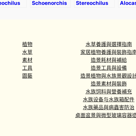
eochilus
Schoenorchis
Stereochilus
Aloca
tensis
tixieri
brevirachis
sande
‘Nobili
植物
水草養護與選擇指南
水草
家居植物養護與裝飾指
素材
造景耗材與補給
工具
造景工具與設備
園藝
造景植物與水族景觀設
造景素材與裝飾
水族饲料與營養補充
水族设备与水族箱配件
水族藥品與病蟲害防治
桌面盆景與微型玻璃容器