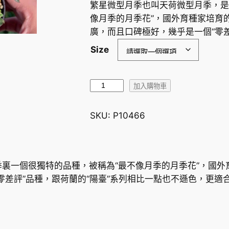
繁星微型月季也叫天荷微型月季，是
像月季的月季花”，國外育種家培育
廣，而且口碑極好，幾乎是一個“零差
Size
繁
加入購物車
星
微
SKU:
P10466
型
月
季
R
季裏一個很獨特的品種，被稱為“最不像月季的月季花”，國
o
零差評”品種，跟荷蘭的“陽臺”系列相比一點也不遜色，更適
s
e
M