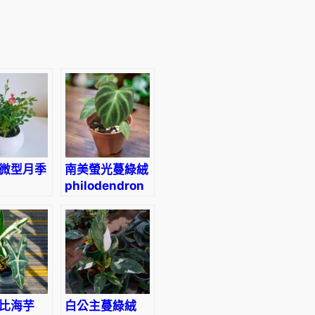
微型月季
南美螢光蔓綠絨
philodendron
ture
verrucosum
ime’
比海芋
白公主蔓綠絨