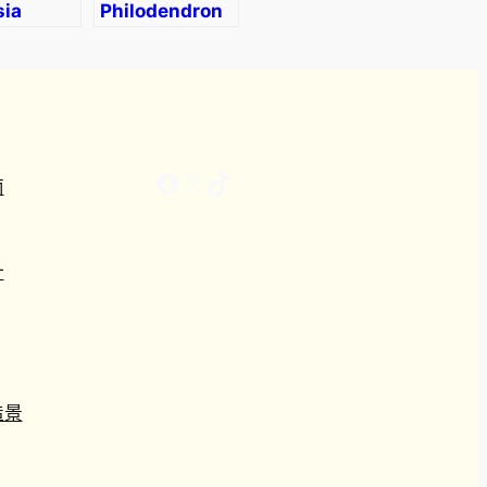
sia
Philodendron
riana
‘White
s’
Princess’
Facebook
X
TikTok
南
計
造景