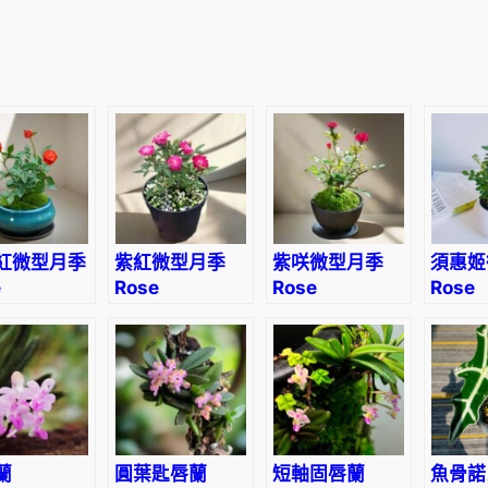
i
n
i
a
t
u
r
e
'
S
紅微型月季
紫紅微型月季
紫咲微型月季
須惠姬
e
Rose
Rose
Rose
t
ature
Miniature
Miniature
Minia
a
mine’
‘Fuchsia’
‘Zisaki’
‘Sueh
r
s
'
數
量
蘭
圓葉匙唇蘭
短軸固唇蘭
魚骨諾