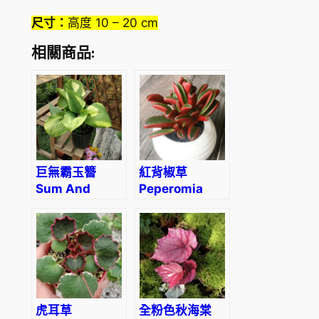
)
尺寸：
高度 10 – 20 cm
數
量
相關商品:
巨無霸玉簪
紅背椒草
Sum And
Peperomia
Substance
graveolens
Hosta
虎耳草
全粉色秋海棠