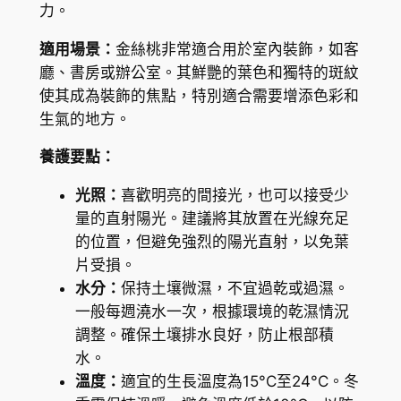
力。
o
r
適用場景：
金絲桃非常適合用於室內裝飾，如客
t
廳、書房或辦公室。其鮮艷的葉色和獨特的斑紋
(
使其成為裝飾的焦點，特別適合需要增添色彩和
H
生氣的地方。
y
養護要點：
p
e
光照：
喜歡明亮的間接光，也可以接受少
r
量的直射陽光。建議將其放置在光線充足
i
的位置，但避免強烈的陽光直射，以免葉
c
片受損。
u
水分：
保持土壤微濕，不宜過乾或過濕。
m
一般每週澆水一次，根據環境的乾濕情況
x
調整。確保土壤排水良好，防止根部積
m
水。
o
溫度：
適宜的生長溫度為15°C至24°C。冬
s