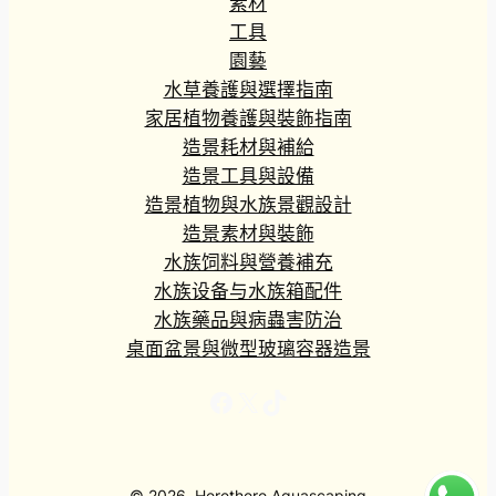
素材
工具
園藝
水草養護與選擇指南
家居植物養護與裝飾指南
造景耗材與補給
造景工具與設備
造景植物與水族景觀設計
造景素材與裝飾
水族饲料與營養補充
水族设备与水族箱配件
水族藥品與病蟲害防治
桌面盆景與微型玻璃容器造景
Facebook
X
TikTok
© 2026, Herethere Aquascaping