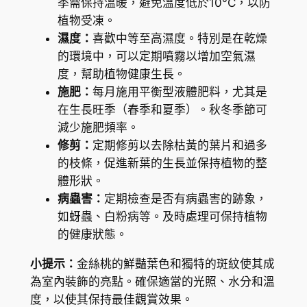
季需保持溫暖，避免溫度低於10°C，以防
e
植物受凍。
r
濕度：
喜歡中等至高濕度。特別是在乾燥
i
的環境中，可以定期噴霧以增加空氣濕
a
度，幫助植物健康生長。
n
施肥：
每月施用平衡型液體肥料，尤其是
u
在生長旺季（春季和夏季）。秋冬季節可
m
減少施肥頻率。
'
修剪：
定期修剪以去除枯黃的葉片和過多
T
的枝條，促進新葉的生長並保持植物的整
r
體形狀。
i
病蟲害：
定期檢查是否有病蟲害的跡象，
c
如蚜蟲、白粉病等。及時處理可保持植物
o
的健康狀態。
l
o
小提示：
金絲桃的鮮豔葉色和獨特的斑紋使其成
r
為室內裝飾的亮點。確保適當的光照、水分和溫
'
度，以使其保持最佳觀賞效果。