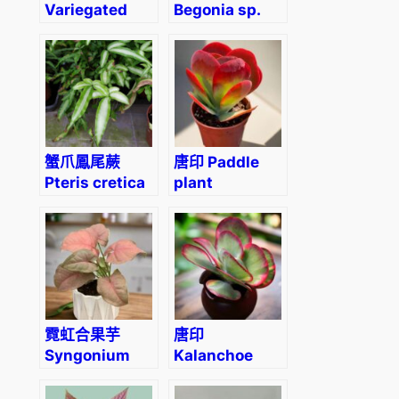
Variegated
Begonia sp.
Strawberry
all pink
Begonia
(Saxifraga
stolonifera
var.)
蟹爪鳳尾蕨
唐印 Paddle
Pteris cretica
plant
albolineata
(Kalanchoe
thyrsiflora)
霓虹合果芋
唐印
Syngonium
Kalanchoe
podophyllum
luciae
‘Neon
‘Fantastic’