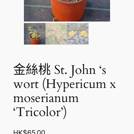
金絲桃 St. John ‘s
wort (Hypericum x
moserianum
‘Tricolor’)
HK$
65.00