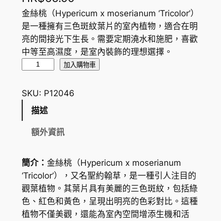
金絲桃（Hypericum x moserianum ‘Tricolor’）
是一種擁有三色斑紋葉片的室內植物，適合在明
亮的間接光下生長。需要定期澆水和施肥，喜歡
中等至高濕度，是室內裝飾的理想選擇。
金
加入購物車
絲
桃
SKU:
P12046
S
描述
t
.
額外資訊
J
o
簡介：
金絲桃（
Hypericum x moserianum
h
‘Tricolor’
），又名聖約翰草，是一種引人注目的
n
觀葉植物。其葉片具有美麗的三色斑紋，包括綠
'
色、紅色和黃色，呈現出明亮的色彩對比。這種
s
植物不僅美觀，還能為室內空間增添生機和活
w