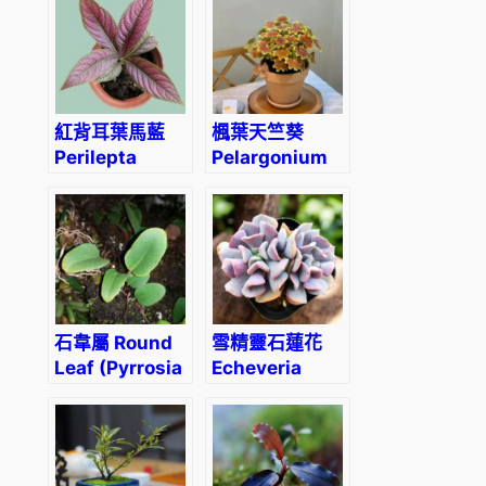
Robusta’
紅背耳葉馬藍
楓葉天竺葵
Perilepta
Pelargonium
dyeriana
‘Vancouver
centennial’
石韋屬 Round
雪精靈石蓮花
Leaf (Pyrrosia
Echeveria
sp.)
‘Snow elf’