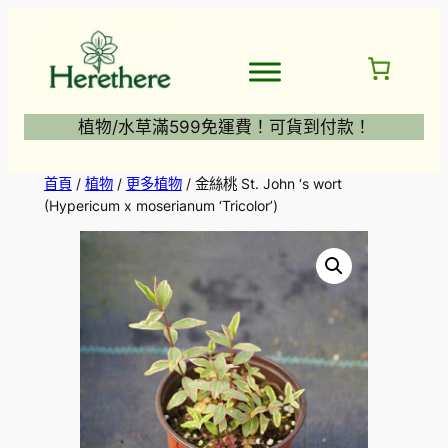
跳
至
主
要
內
植物/水草滿599免運費！可貨到付款！
容
首頁
/
植物
/
更多植物
/ 金絲桃 St. John ‘s wort
(Hypericum x moserianum ‘Tricolor’)