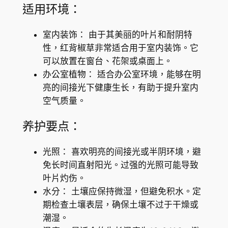
a
适用环境：
v
e
室内装饰： 由于其美丽的叶片和耐阴特
o
性，红背椒草非常适合用于室内装饰。它
l
可以放置在窗台、花架或桌面上。
e
办公室植物： 适合办公室环境，能够在明
n
亮的间接光下健康生长，有助于提升室内
s
空气质量。
數
量
养护要点：
光照： 喜欢明亮的间接光或半阴环境，避
免长时间直射阳光。过强的光照可能导致
叶片灼伤。
水分： 土壤应保持微湿，但避免积水。定
期检查土壤表层，确保土壤不过于干燥或
潮湿。