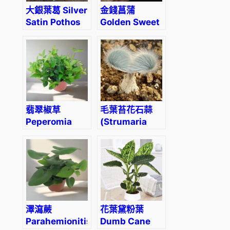
大銀葉葛 Silver
金錢菖蒲
Satin Pothos
Golden Sweet
(Scindapsus
Flag (Acorus
pictus
gramineus)
‘exotica’)
翡翠椒草
毛葉苔花石蒜
Peperomia
(Strumaria
dahlstedtii
villosa)
澤瀉蕨
花葉黛粉葉
Parahemionitis
Dumb Cane