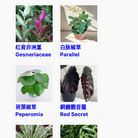
cordata
(Dieffenbachia
‘Reflector’)
红背非洲堇
白脉椒草
Gesneriaceae
Parallel
sp. (Red back)
Peperomia
(Peperomia
puteolata)
荷葉椒草
銅鏡觀音蓮
Peperomia
Red Secret
polybotrya
(Alocasia
‘Raindrop’
cuprea red)