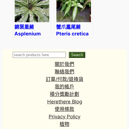
錦葉巢蕨
蟹爪鳳尾蕨
Asplenium
Pteris cretica
nidus
albolineata
variegated
Search
Search
關於我們
聯絡我們
訂單/付款/退換貨
我的帳戶
積分獎勵計劃
Herethere Blog
使用條款
Privacy Policy
植物