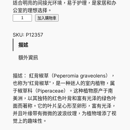
适合明亮的间接光环境，易于护理，是家居和办
公室的理想选择。
紅
加入購物車
背
椒
SKU:
P12357
草
描述
P
e
額外資訊
p
e
描述： 紅背椒草（Peperomia graveolens），
r
也称为“红背椒草”，是一种迷人的室内植物，属
o
于椒草科（Piperaceae）。这种植物原产于南
m
美洲，以其独特的红色叶背和富有光泽的绿色叶
i
面而著称。它的叶片呈心形至卵形，富有光泽，
a
并且叶缘带有微微的波浪纹理，为植物增添了视
g
觉上的趣味性。
r