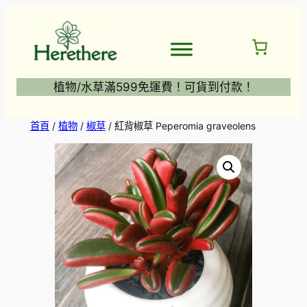
跳
至
主
要
內
植物/水草滿599免運費！可貨到付款！
容
首頁
/
植物
/
椒草
/ 紅背椒草 Peperomia graveolens