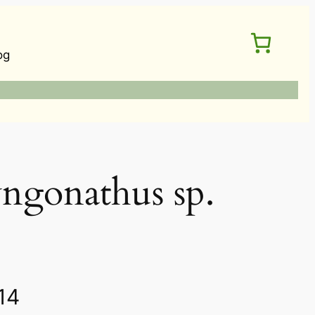
og
onathus sp.
價
14