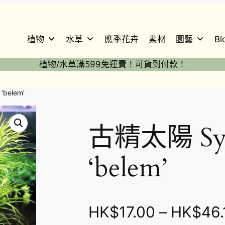
植物
水草
應季花卉
素材
園藝
Bl
植物/水草滿599免運費！可貨到付款！
‘belem’
古精太陽 Syng
‘belem’
HK$
17.00
–
HK$
46.