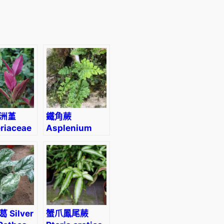
4
洲堇
鐵角蕨
riaceae
Asplenium
ed back)
trichomanes
 Silver
蟹爪鳳尾蕨