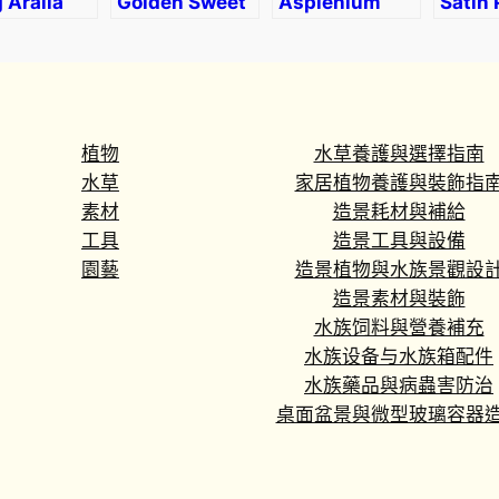
 Aralia
Golden Sweet
Asplenium
Satin
yscias
Flag (Acorus
nidus
(Scin
icosa)
gramineus)
variegated
pictu
‘exoti
植物
水草養護與選擇指南
水草
家居植物養護與裝飾指
素材
造景耗材與補給
工具
造景工具與設備
園藝
造景植物與水族景觀設
造景素材與裝飾
水族饲料與營養補充
水族设备与水族箱配件
水族藥品與病蟲害防治
桌面盆景與微型玻璃容器