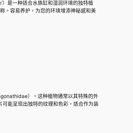
‘belem’）是一种适合水族缸和湿润环境的独特植
格
称。容易养护，为您的环境增添神秘感和美
範
圍
：
H
K
$
yngonathidae）。这种植物通常以其特殊的外
1
叶片可能呈现出独特的纹理和色彩，适合作为装
7
.