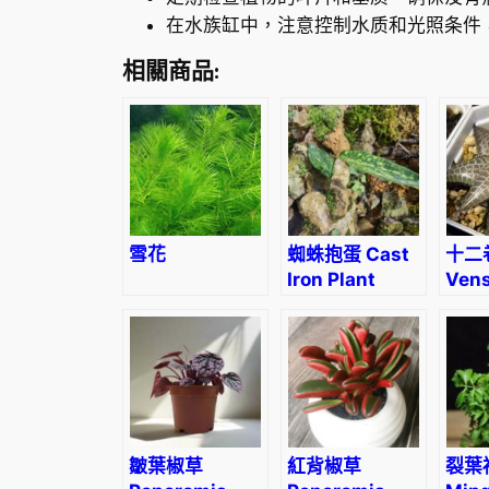
在水族缸中，注意控制水质和光照条件
相關商品:
雪花
蜘蛛抱蛋 Cast
十二
Iron Plant
Vens
(Aspidistra
Hawo
elatior Blume)
veno
tess
皺葉椒草
紅背椒草
裂葉