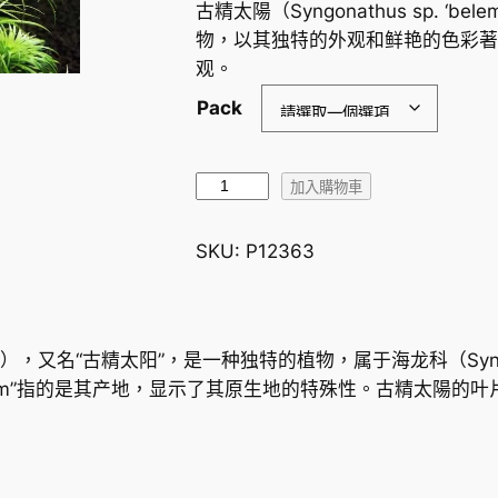
古精太陽（Syngonathus sp. 
物，以其独特的外观和鲜艳的色彩著
观。
Pack
加入購物車
古
精
SKU:
P12363
太
陽
S
y
‘belem’），又名“古精太阳”，是一种独特的植物，属于海龙科（S
n
lem”指的是其产地，显示了其原生地的特殊性。古精太陽的
g
o
n