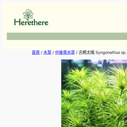
跳
至
主
要
內
容
首頁
/
水草
/
中後景水草
/ 古精太陽 Syngonathus sp. 