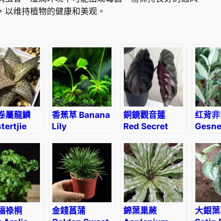
，以维持植物的健康和美观。
卷屬龍鱗
香蕉草 Banana
銅鏡觀音蓮
红背非
tertjie
Lily
Red Secret
Gesne
rthia
(Nymphoides
(Alocasia
sp. (R
sa ssp.
aquatica)
cuprea red)
ellata
福祿桐
金錢菖蒲
錦葉巢蕨
大銀葉葛