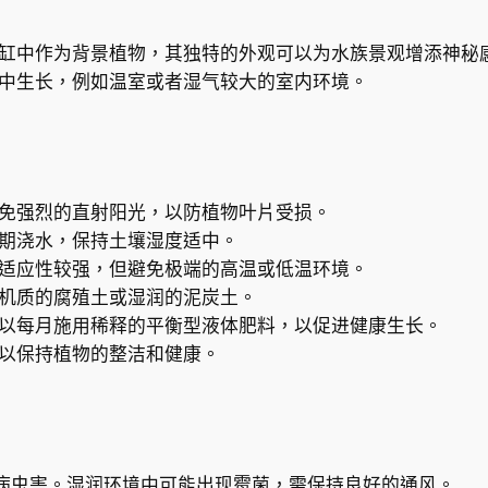
a
t
族缸中作为背景植物，其独特的外观可以为水族景观增添神秘
h
境中生长，例如温室或者湿气较大的室内环境。
u
s
s
p
.
避免强烈的直射阳光，以防植物叶片受损。
'
定期浇水，保持土壤湿度适中。
b
C。适应性较强，但避免极端的高温或低温环境。
e
有机质的腐殖土或湿润的泥炭土。
l
可以每月施用稀释的平衡型液体肥料，以促进健康生长。
e
，以保持植物的整洁和健康。
m
'
數
量
病虫害。湿润环境中可能出现霉菌，需保持良好的通风。