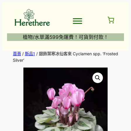
跳
至
主
要
內
植物/水草滿599免運費！可貨到付款！
容
首頁
/
新品1
/ 銀飾葉寒冰仙客來 Cyclamen spp. ‘Frosted
Silver‘