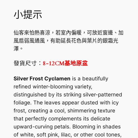
S
小提示
i
l
v
仙客來怕熱喜涼，若室內偏暖，可放近窗邊、加
e
風扇弱風通風，有助延長花色與葉片的銀霜光
r
澤。
‘
發貨尺寸：
8-12CM基地原盆
數
量
Silver Frost Cyclamen
is a beautifully
refined winter-blooming variety,
distinguished by its striking silver-patterned
foliage. The leaves appear dusted with icy
frost, creating a cool, shimmering texture
that perfectly complements its delicate
upward-curving petals. Blooming in shades
of white, soft pink, lilac, or other cool tones,