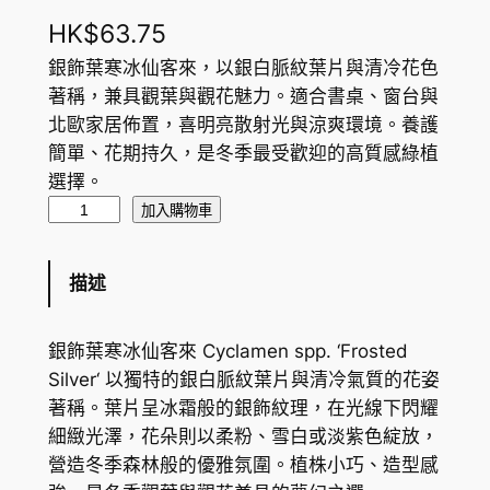
HK$
63.75
銀飾葉寒冰仙客來，以銀白脈紋葉片與清冷花色
著稱，兼具觀葉與觀花魅力。適合書桌、窗台與
北歐家居佈置，喜明亮散射光與涼爽環境。養護
簡單、花期持久，是冬季最受歡迎的高質感綠植
選擇。
銀
加入購物車
飾
葉
描述
寒
冰
銀飾葉寒冰仙客來 Cyclamen spp. ‘Frosted
仙
Silver‘ 以獨特的銀白脈紋葉片與清冷氣質的花姿
客
著稱。葉片呈冰霜般的銀飾紋理，在光線下閃耀
來
細緻光澤，花朵則以柔粉、雪白或淡紫色綻放，
C
營造冬季森林般的優雅氛圍。植株小巧、造型感
y