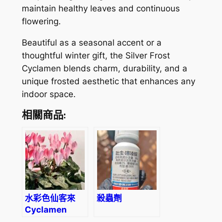
maintain healthy leaves and continuous
flowering.
Beautiful as a seasonal accent or a
thoughtful winter gift, the Silver Frost
Cyclamen blends charm, durability, and a
unique frosted aesthetic that enhances any
indoor space.
相關商品:
水彩色仙客來
殺蟲劑
Cyclamen