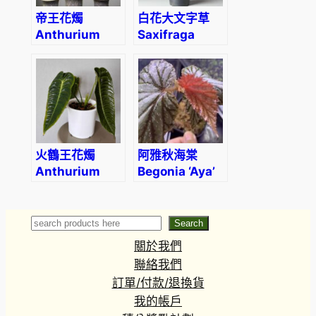
帝王花燭
白花大文字草
Anthurium
Saxifraga
regale
fortunei
‘Alpina’
火鶴王花燭
阿雅秋海棠
Anthurium
Begonia ‘Aya’
veitchii
Search
Search
關於我們
聯絡我們
訂單/付款/退換貨
我的帳戶