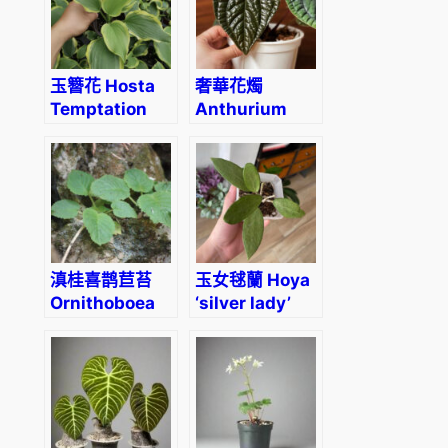
玉簪花 Hosta
奢華花燭
Temptation
Anthurium
luxurians
滇桂喜鹊苣苔
玉女毬蘭 Hoya
Ornithoboea
‘silver lady’
wildeana