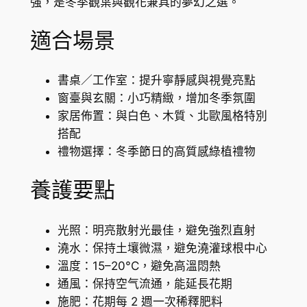
強，是冬季觀葉與觀花兼具的夢幻之選。
c
l
適合場景
a
m
e
書桌／工作室：提升寧靜感與視覺亮點
n
窗臺與玄關：小巧精緻，增加冬季氛圍
s
家居佈置：與白色、木質、北歐風格特別
p
搭配
p
禮物選擇：冬季節日的高質感綠植禮物
.
‘
養護要點
F
r
光照：明亮散射光最佳，避免強烈直射
o
澆水：保持土壤微濕，避免澆灌球根中心
s
溫度：15–20°C，避免高溫悶熱
t
通風：保持空气流通，能延長花期
e
施肥：花期每 2 週一次稀釋肥料
d