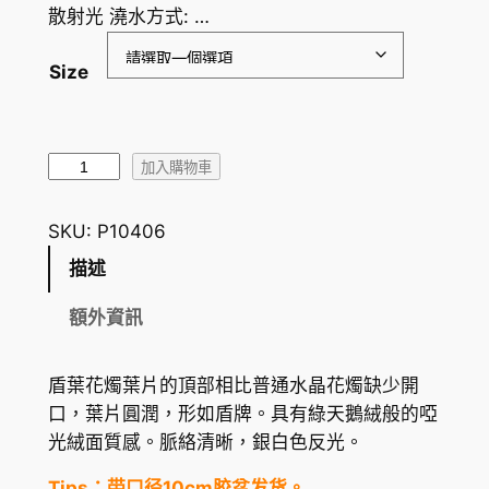
散射光 澆水方式: …
Size
盾
加入購物車
葉
花
SKU:
P10406
燭
描述
A
n
額外資訊
t
h
盾葉花燭葉片的頂部相比普通水晶花燭缺少開
u
口，葉片圓潤，形如盾牌。具有綠天鵝絨般的啞
r
光絨面質感。脈絡清晰，銀白色反光。
i
u
Tips：带口径10cm胶盆发货。