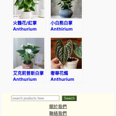
火鶴花/紅掌
小白熊白掌
Anthurium
Anthirium
andraeanum
‘White Heart’
艾克莉普斯白掌
奢華花燭
Anthurium
Anthurium
andraeanum
luxurians
‘Eclipse’
Search
Search
關於我們
聯絡我們