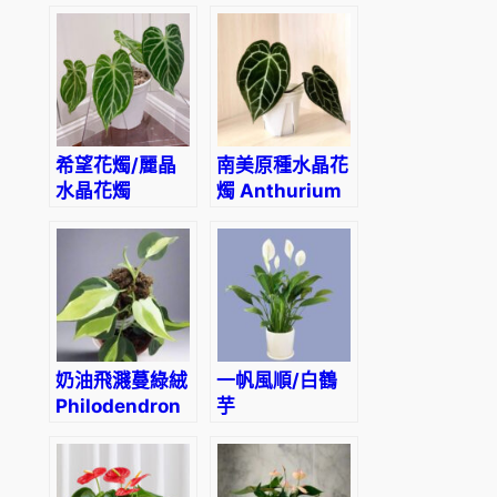
crystallinum
‘Silver blush’
‘Dorayaki’
希望花燭/麗晶
南美原種水晶花
水晶花燭
燭 Anthurium
Anthurium
crystallinum
crystallinum
‘Hope’
奶油飛濺蔓綠絨
一帆風順/白鶴
Philodendron
芋
Cream Splash
Spathiphyllum
kochii