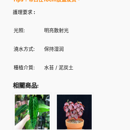
m
護理要求
:
f
o
r
光照:
明亮散射光
g
e
澆水方式:
保持湿润
t
i
i
種植介質:
水苔 / 泥炭土
數
量
相關商品: