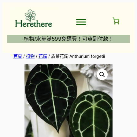
跳
至
主
要
內
植物/水草滿599免運費！可貨到付款！
容
首頁
/
植物
/
花燭
/ 盾葉花燭 Anthurium forgetii