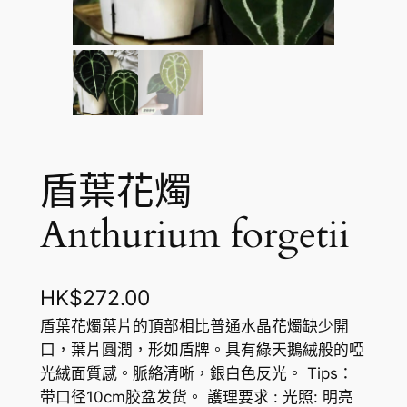
盾葉花燭
Anthurium forgetii
HK$
272.00
盾葉花燭葉片的頂部相比普通水晶花燭缺少開
口，葉片圓潤，形如盾牌。具有綠天鵝絨般的啞
光絨面質感。脈絡清晰，銀白色反光。 Tips：
带口径10cm胶盆发货。 護理要求 : 光照: 明亮