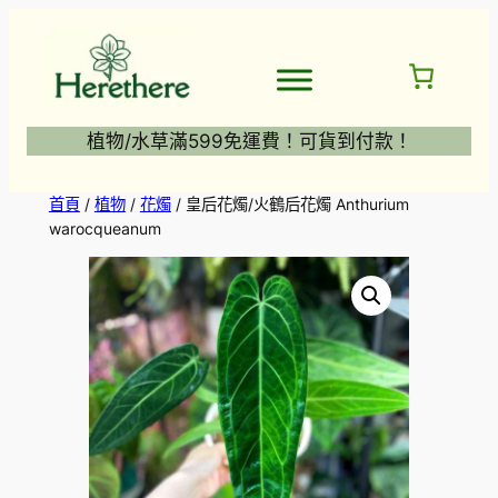
跳
至
主
要
內
植物/水草滿599免運費！可貨到付款！
容
首頁
/
植物
/
花燭
/ 皇后花燭/火鶴后花燭 Anthurium
warocqueanum