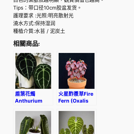
白色的葉脈就越明顯，觀賞價值也越高。
t
$
Tips：带口径10cm胶盆发货。
h
7
護理要求 :光照:明亮散射光
u
澆水方式:保持湿润
2
r
種植介質:水苔 / 泥炭土
i
4
u
相關商品:
.
m
4
w
a
0
r
o
c
盾葉花燭
火星酢漿草Fire
q
Anthurium
Fern (Oxalis
u
forgetii
hedysaroides
e
‘Rubra’)
a
n