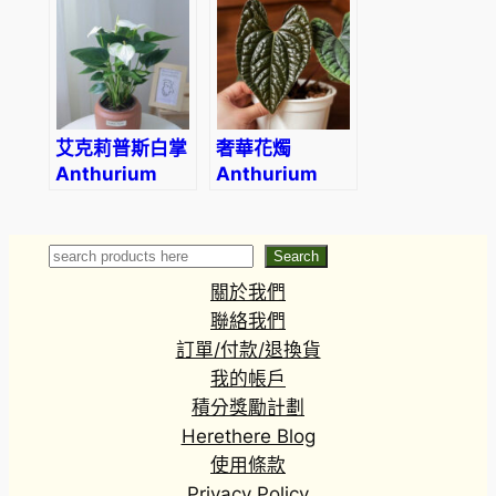
艾克莉普斯白掌
奢華花燭
Anthurium
Anthurium
andraeanum
luxurians
‘Eclipse’
Search
Search
關於我們
聯絡我們
訂單/付款/退換貨
我的帳戶
積分獎勵計劃
Herethere Blog
使用條款
Privacy Policy