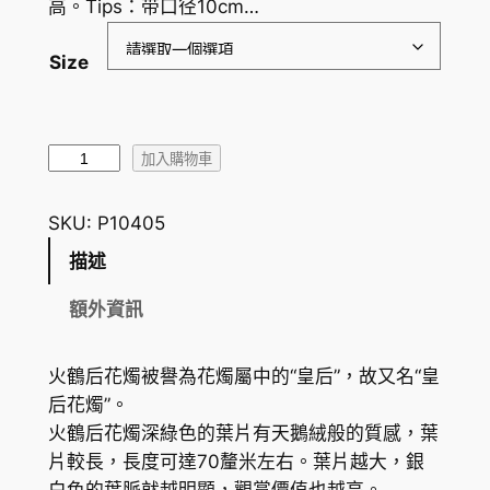
高。Tips：带口径10cm…
：
H
Size
K
$
皇
3
加入購物車
后
2
花
SKU:
P10405
3
燭
描述
/
.
火
額外資訊
8
鶴
0
后
火鶴后花燭被譽為花燭屬中的“皇后”，故又名“皇
花
到
后花燭”。
燭
H
火鶴后花燭深綠色的葉片有天鵝絨般的質感，葉
A
片較長，長度可達70釐米左右。葉片越大，銀
K
n