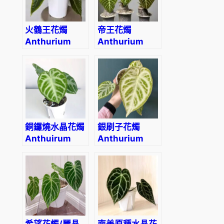
u
m
數
火鶴王花燭
帝王花燭
量
Anthurium
Anthurium
veitchii
regale
銅鑼燒水晶花燭
銀刷子花燭
Anthuirum
Anthurium
crystallinum
‘Silver blush’
‘Dorayaki’