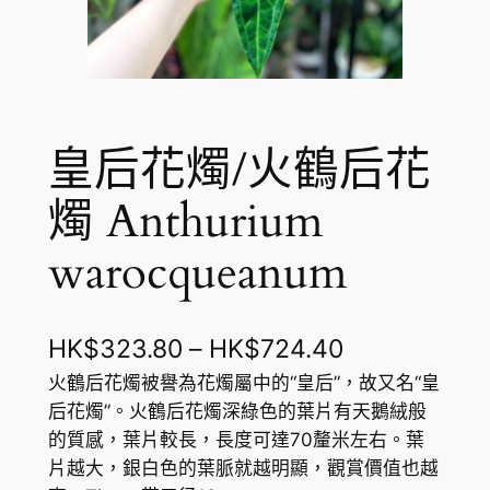
皇后花燭/火鶴后花
燭 Anthurium
warocqueanum
價
HK$
323.80
–
HK$
724.40
格
火鶴后花燭被譽為花燭屬中的“皇后”，故又名“皇
后花燭”。火鶴后花燭深綠色的葉片有天鵝絨般
範
的質感，葉片較長，長度可達70釐米左右。葉
圍
片越大，銀白色的葉脈就越明顯，觀賞價值也越