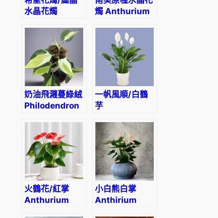
希望花燭/麗晶
南美原種水晶花
水晶花燭
燭 Anthurium
Anthurium
crystallinum
crystallinum
‘Hope’
奶油飛濺蔓綠絨
一帆風順/白鶴
Philodendron
芋
Cream Splash
Spathiphyllum
kochii
火鶴花/紅掌
小白熊白掌
Anthurium
Anthirium
andraeanum
‘White Heart’