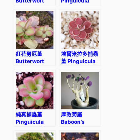
Butterwort
Pinguicula
(Pinguicula
zecherix x
Tina) (直徑3-
gypsicola
5cm)
(Butterwort)
紅花勞厄堇
埃爾米拉多捕蟲
Butterwort
堇 Pinguicula
Pinguicula
El Mirador
laueana
純真捕蟲堇
厚敦菊屬
Pinguicula
Baboon’s
agnata (直徑
Cabbage
3-5cm)
Bush