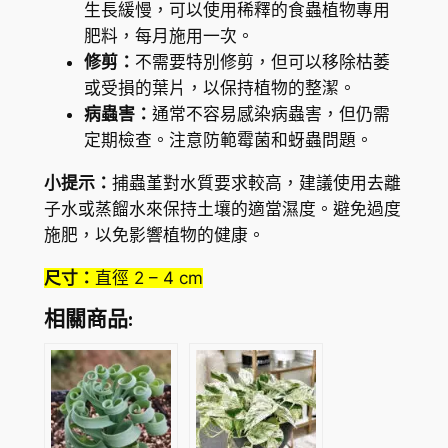
生長緩慢，可以使用稀釋的食蟲植物專用
e
肥料，每月施用一次。
)
修剪：
不需要特別修剪，但可以移除枯萎
數
或受損的葉片，以保持植物的整潔。
量
病蟲害：
通常不容易感染病蟲害，但仍需
定期檢查。注意防範霉菌和蚜蟲問題。
小提示：
捕蟲堇對水質要求較高，建議使用去離
子水或蒸餾水來保持土壤的適當濕度。避免過度
施肥，以免影響植物的健康。
尺寸：
直徑 2 – 4 cm
相關商品: