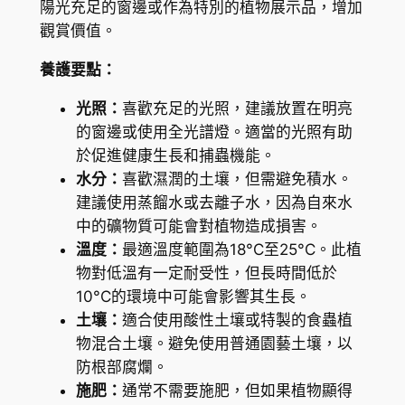
陽光充足的窗邊或作為特別的植物展示品，增加
G
觀賞價值。
r
養護要點：
a
c
光照：
喜歡充足的光照，建議放置在明亮
i
的窗邊或使用全光譜燈。適當的光照有助
l
於促進健康生長和捕蟲機能。
i
水分：
喜歡濕潤的土壤，但需避免積水。
s
建議使用蒸餾水或去離子水，因為自來水
m
中的礦物質可能會對植物造成損害。
o
溫度：
最適溫度範圍為18°C至25°C。此植
c
物對低溫有一定耐受性，但長時間低於
t
10°C的環境中可能會影響其生長。
e
土壤：
適合使用酸性土壤或特製的食蟲植
z
物混合土壤。避免使用普通園藝土壤，以
u
防根部腐爛。
m
施肥：
通常不需要施肥，但如果植物顯得
a