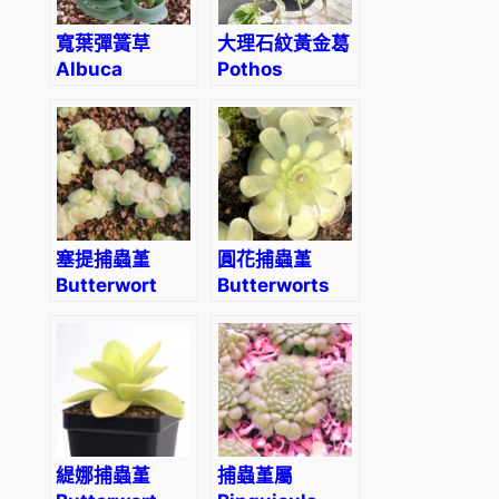
寬葉彈簧草
大理石紋黃金葛
Albuca
Pothos
concordiana
“Marble
Queen”
塞提捕蟲堇
圓花捕蟲堇
Butterwort
Butterworts
(Pinguicula
(Pinguicula
‘Sethos’)
rotundiflora)
緹娜捕蟲堇
捕蟲堇屬