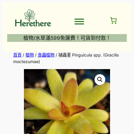
跳
至
主
要
內
植物/水草滿599免運費！可貨到付款！
容
首頁
/
植物
/
食蟲植物
/ 捕蟲堇 Pinguicula spp. (Gracilis
moctezumae)