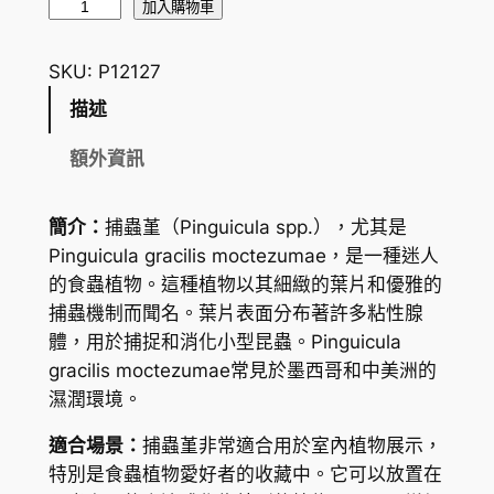
捕
加入購物車
蟲
堇
SKU:
P12127
P
描述
i
n
額外資訊
g
u
簡介：
捕蟲堇（Pinguicula spp.），尤其是
i
Pinguicula gracilis moctezumae，是一種迷人
c
的食蟲植物。這種植物以其細緻的葉片和優雅的
u
捕蟲機制而聞名。葉片表面分布著許多粘性腺
l
體，用於捕捉和消化小型昆蟲。Pinguicula
a
gracilis moctezumae常見於墨西哥和中美洲的
s
濕潤環境。
p
p
適合場景：
捕蟲堇非常適合用於室內植物展示，
.
特別是食蟲植物愛好者的收藏中。它可以放置在
(