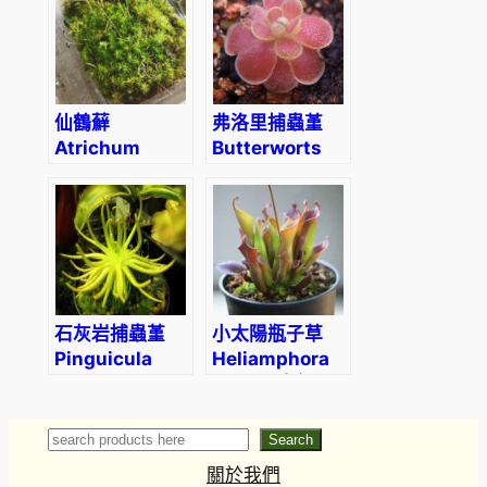
(Othonna
triplinervia)
仙鶴蘚
弗洛里捕蟲堇
Atrichum
Butterworts
undulatum
(Pinguicula
‘Florian’)
石灰岩捕蟲堇
小太陽瓶子草
Pinguicula
Heliamphora
gypsicola
minor (直徑2-
3cm)
Search
Search
關於我們