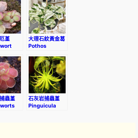
厄堇
大理石紋黃金葛
rwort
Pothos
icula
“Marble
na
Queen”
捕蟲堇
石灰岩捕蟲堇
rworts
Pinguicula
icula
gypsicola
n’)