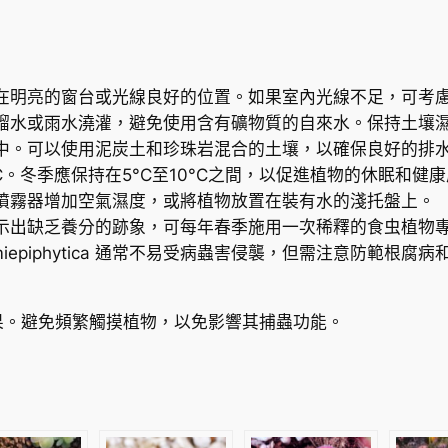
c
u
l
在明亮的窗台或光線良好的位置。如果室內光線不足，可考
a
餾水或雨水澆灌，避免使用含有礦物質的自來水。保持土壤
e
中。可以使用泥炭土和珍珠岩混合的土壤，以確保良好的排
m
°C。冬季應保持在5°C至10°C之間，以促進植物的休眠和健
a
噴霧器增加空氣濕度，或將植物放置在裝有水的淺托盤上。
r
示出缺乏養分的跡象，可每年春季施用一次稀釋的食虫植物
g
nata x hemiepiphytica 通常不易受病蟲害侵襲，但需注
i
n
a
果。避免頻繁觸摸植物，以免影響其捕蟲功能。
t
a
x
h
e