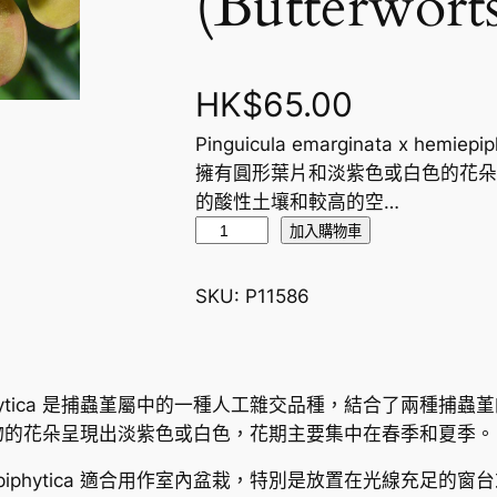
(Butterwort
HK$
65.00
Pinguicula emarginata x 
擁有圓形葉片和淡紫色或白色的花朵
的酸性土壤和較高的空…
捕
加入購物車
蟲
堇
SKU:
P11586
屬
P
i
n
x hemiepiphytica 是捕蟲堇屬中的一種人工雜交品種，結合
g
物的花朵呈現出淡紫色或白色，花期主要集中在春季和夏季。
u
ta x hemiepiphytica 適合用作室內盆栽，特別是放置在
i