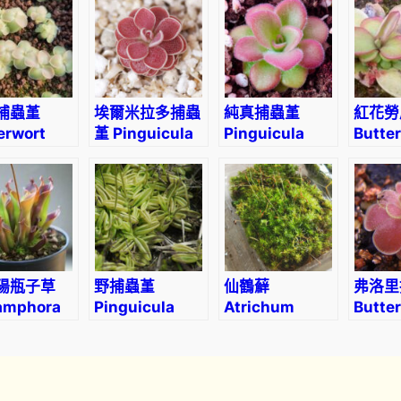
m
i
e
p
i
捕蟲堇
埃爾米拉多捕蟲
純真捕蟲堇
紅花勞
p
erwort
堇 Pinguicula
Pinguicula
Butte
h
guicula
El Mirador
agnata (直徑
Pingu
y
hos’)
3-5cm)
lauea
t
i
c
a
陽瓶子草
野捕蟲堇
仙鶴蘚
弗洛里
(
amphora
Pinguicula
Atrichum
Butte
B
or (直徑2-
lusitanica
undulatum
(Pingu
u
)
‘Floria
t
t