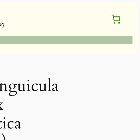
og
guicula
x
ica