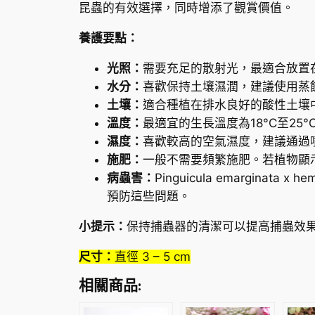
昆蟲的有效選擇，同時增添了觀賞價值。
養護要點：
光照：
需要充足的散射光，最適合放置
水分：
喜歡保持土壤濕潤，建議使用蒸
土壤：
適合種植在排水良好的酸性土壤
溫度：
最適宜的生長溫度為18°C至25
濕度：
喜歡較高的空氣濕度，建議通過
施肥：
一般不需要頻繁施肥。若植物顯
病蟲害：
Pinguicula emargi
預防這些問題。
小提示：
保持捕蟲器的清潔可以提高捕蟲效
尺寸：
直徑 3 – 5 cm
相關商品: