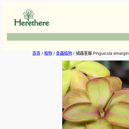
跳
至
主
要
內
容
首頁
/
植物
/
食蟲植物
/ 捕蟲堇屬 Pinguicula emarginat