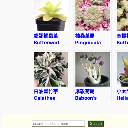
緹娜捕蟲堇
捕蟲堇屬
塞提
Butterwort
Pinguicula
Butt
(Pinguicula
zecherix x
(Pin
Tina) (直徑3-
gypsicola
‘Set
5cm)
(Butterwort)
白油畫竹芋
厚敦菊屬
小太
Calathea
Baboon’s
Heli
‘White Fusion’
Cabbage
min
(9-12cm)
Bush
3cm
(Othonna
Search
Search
triplinervia)