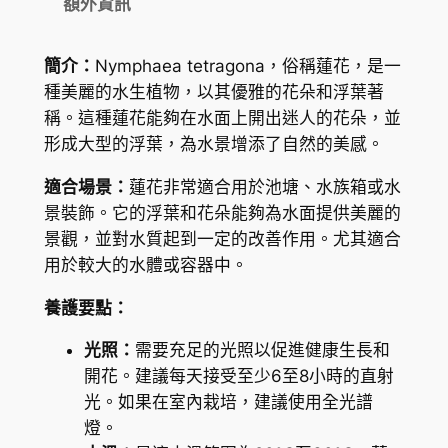
額外資訊
r
6
l
0
簡介：
Nymphaea tetragona，俗稱蓮花，是一
i
種美麗的水生植物，以其優雅的花朵和浮葉著
到
l
稱。這種蓮花能夠在水面上開出迷人的花朵，並
y
H
形成大型的浮葉，為水景增添了自然的美感。
(
K
N
適合場景：
蓮花非常適合用於池塘、水族箱或水
$
y
景裝飾。它的浮葉和花朵能夠為水面提供美麗的
m
1
景觀，並對水質起到一定的改善作用。尤其適合
p
用於較大的水體或容器中。
0
h
8
養護要點：
a
e
.
光照：
需要充足的光照以促進健康生長和
a
0
開花。建議每天接受至少6至8小時的直射
t
光。如果在室內栽培，建議使用全光譜
0
e
燈。
t