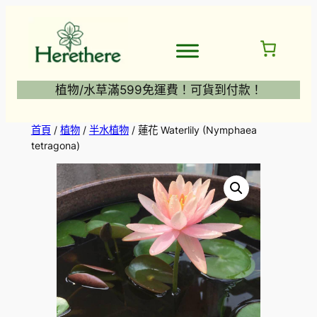
跳
至
主
要
內
植物/水草滿599免運費！可貨到付款！
容
首頁
/
植物
/
半水植物
/ 蓮花 Waterlily (Nymphaea
tetragona)