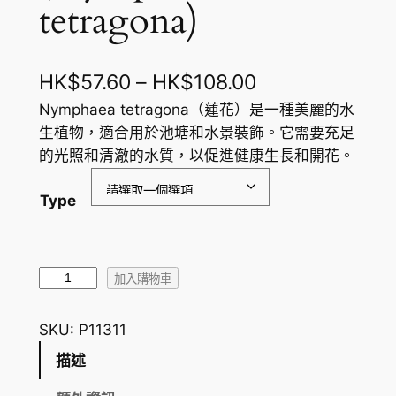
tetragona)
價
HK$
57.60
–
HK$
108.00
格
Nymphaea tetragona（蓮花）是一種美麗的水
生植物，適合用於池塘和水景裝飾。它需要充足
範
的光照和清澈的水質，以促進健康生長和開花。
圍
Type
：
H
K
蓮
加入購物車
$
花
W
5
SKU:
P11311
a
7
描述
t
.
e