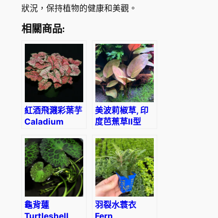
狀況，保持植物的健康和美觀。
相關商品:
紅酒飛濺彩葉芋
美波莉椒草, 印
Caladium
度芭蕉草II型
‘splash of
Lagenandra
wine’
meeboldii
(Caladium
‘Red’
bicolor)
龜背蓮
羽裂水蓑衣
Turtleshell
Fern