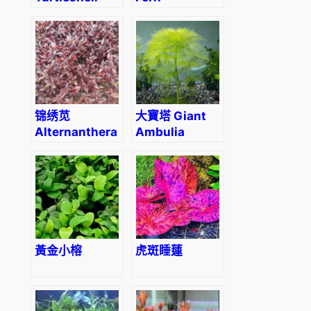
Nymphoides
Hygrophila
(Nymphoides
(Hygrophila
peltatum)
pinnatifida)
锦绣苋
大寶塔 Giant
Alternanthera
Ambulia
bettzckinana
(Limnophila
aquatica)
黃金小榕
虎斑睡蓮