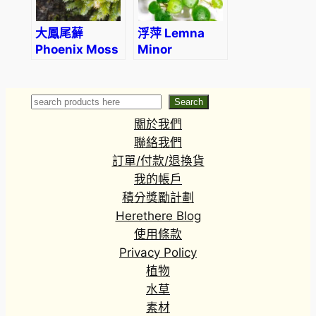
大鳳尾蘚
浮萍 Lemna
Phoenix Moss
Minor
(Fissidens
(Limnobium
nobilis)
laevigatum)
(5/10株)
Search
Search
關於我們
聯絡我們
訂單/付款/退換貨
我的帳戶
積分獎勵計劃
Herethere Blog
使用條款
Privacy Policy
植物
水草
素材