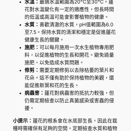
水溫：
最適水溫範圍為20°C至30°C。蓮
r
花對水溫變化有一定的適應性，但長時間
a
的低溫或高溫可能會影響植物的健康。
g
水質：
喜歡清澈的水質，pH值範圍為6.0
o
至7.5。保持水質的清潔和穩定是促進蓮花
n
健康生長的關鍵。
a
施肥：
可以每月施用一次水生植物專用肥
)
料，以促進植物的生長和開花。避免過量
數
施肥，以免造成水質問題。
量
修剪：
需要定期修剪以去除枯萎的葉片和
花朵。這不僅有助於保持植物的美觀，還
能促進新葉和花的生長。
病蟲害：
蓮花對病蟲害的抵抗力較強，但
仍需定期檢查以防止真菌感染或害蟲的侵
擾。
小提示：
蓮花的根系會在水底部生長，因此在栽
種時需確保有足夠的空間。定期檢查水質和植物