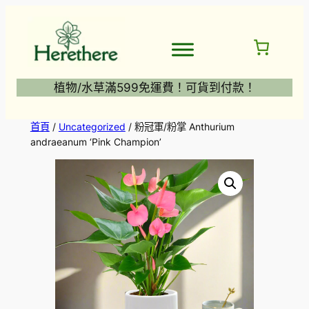
跳
至
主
要
內
植物/水草滿599免運費！可貨到付款！
容
首頁
/
Uncategorized
/ 粉冠軍/粉掌 Anthurium
andraeanum ‘Pink Champion’