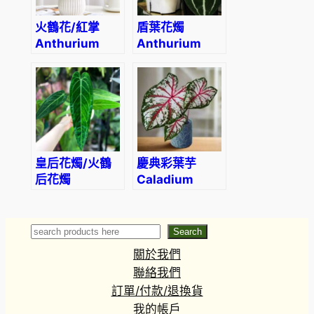
火鶴花/紅掌
盾葉花燭
Anthurium
Anthurium
andraeanum
forgetii
皇后花燭/火鶴
慶典彩葉芋
后花燭
Caladium
Anthurium
‘Celelbration’
warocqueanum
Search
Search
關於我們
聯絡我們
訂單/付款/退換貨
我的帳戶