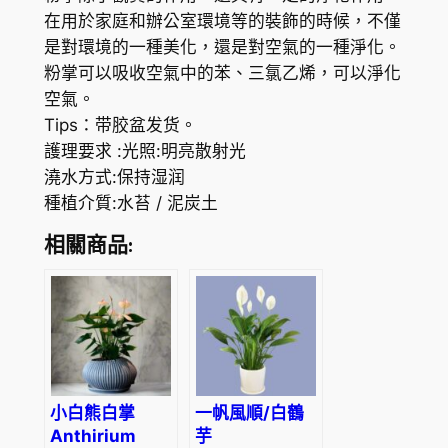
u
在用於家庭和辦公室環境等的裝飾的時候，不僅
r
是對環境的一種美化，還是對空氣的一種淨化。
i
粉掌可以吸收空氣中的苯、三氯乙烯，可以淨化
u
空氣。
m
Tips：带胶盆发货。
a
護理要求 :光照:明亮散射光
n
澆水方式:保持湿润
d
種植介質:水苔 / 泥炭土
r
a
相關商品:
e
a
n
u
m
'
小白熊白掌
一帆風順/白鶴
P
Anthirium
芋
i