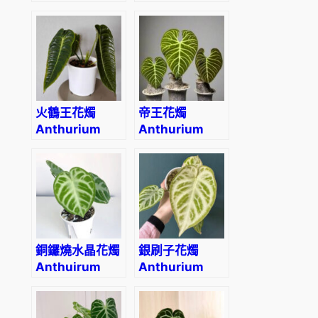
‘White Heart’
Spathiphyllum
n
kochii
k
C
h
a
m
火鶴王花燭
帝王花燭
p
Anthurium
Anthurium
i
veitchii
regale
o
n
'
數
量
銅鑼燒水晶花燭
銀刷子花燭
Anthuirum
Anthurium
crystallinum
‘Silver blush’
‘Dorayaki’