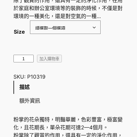
除了觀賞的作用，還具有一定的淨化作用，在用
於家庭和辦公室環境等的裝飾的時候，不僅是對
環境的一種美化，還是對空氣的一種…
Size
粉
加入購物車
冠
軍
SKU:
P10319
/
描述
粉
掌
額外資訊
A
n
粉掌的花朵獨特，明豔華麗，色彩豐富，極富變
t
化，且花期長，單朵花期可達2—4個月。
h
粉掌除了觀賞的作用，還具有一定的淨化作用，